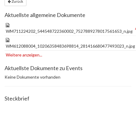
Zurück
Aktuellste allgemeine Dokumente
WM711224202_544548722360002_7527889278017561653_n.jpg
WM612088004_10206358483698814_281416680477493023_n.jpg
Weitere anzeigen...
Aktuellste Dokumente zu Events
Keine Dokumente vorhanden
Steckbrief