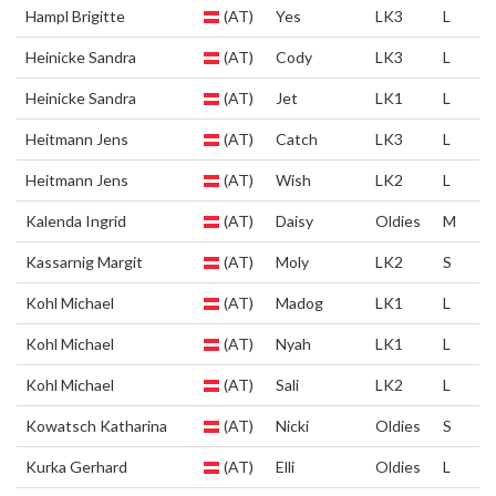
Hampl Brigitte
(AT)
Yes
LK3
L
Heinicke Sandra
(AT)
Cody
LK3
L
Heinicke Sandra
(AT)
Jet
LK1
L
Heitmann Jens
(AT)
Catch
LK3
L
Heitmann Jens
(AT)
Wish
LK2
L
Kalenda Ingrid
(AT)
Daisy
Oldies
M
Kassarnig Margit
(AT)
Moly
LK2
S
Kohl Michael
(AT)
Madog
LK1
L
Kohl Michael
(AT)
Nyah
LK1
L
Kohl Michael
(AT)
Sali
LK2
L
Kowatsch Katharina
(AT)
Nicki
Oldies
S
Kurka Gerhard
(AT)
Elli
Oldies
L