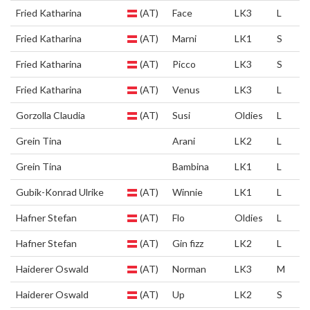
Fried Katharina
(AT)
Face
LK3
L
Fried Katharina
(AT)
Marni
LK1
S
Fried Katharina
(AT)
Picco
LK3
S
Fried Katharina
(AT)
Venus
LK3
L
Gorzolla Claudia
(AT)
Susi
Oldies
L
Grein Tina
Arani
LK2
L
Grein Tina
Bambina
LK1
L
Gubik-Konrad Ulrike
(AT)
Winnie
LK1
L
Hafner Stefan
(AT)
Flo
Oldies
L
Hafner Stefan
(AT)
Gin fizz
LK2
L
Haiderer Oswald
(AT)
Norman
LK3
M
Haiderer Oswald
(AT)
Up
LK2
S