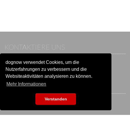
KONTAKTIERE UNS
dognow verwendet Cookies, um die
Wenn du bereits einen Account hast, melde dich bitte an.
Sonst besuche unser Hilfe- und Kontaktcenter:
Nutzerfahrungen zu verbessern und die
Zu
Hilfe und Kontakt
wechseln
Websiteaktivitäten analysieren zu können.
Mehr Informationen
BLEIB IN VERBINDUNG
Verstanden
EVENTSUCHE