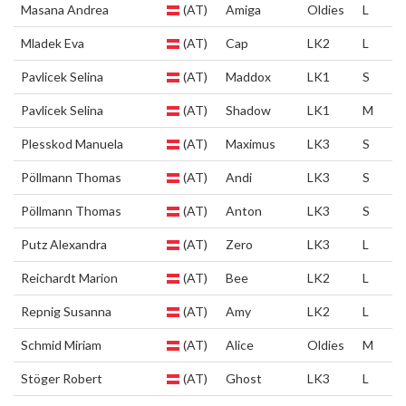
Masana Andrea
(AT)
Amiga
Oldies
L
Mladek Eva
(AT)
Cap
LK2
L
Pavlicek Selina
(AT)
Maddox
LK1
S
Pavlicek Selina
(AT)
Shadow
LK1
M
Plesskod Manuela
(AT)
Maximus
LK3
S
Pöllmann Thomas
(AT)
Andi
LK3
S
Pöllmann Thomas
(AT)
Anton
LK3
S
Putz Alexandra
(AT)
Zero
LK3
L
Reichardt Marion
(AT)
Bee
LK2
L
Repnig Susanna
(AT)
Amy
LK2
L
Schmid Miriam
(AT)
Alice
Oldies
M
Stöger Robert
(AT)
Ghost
LK3
L