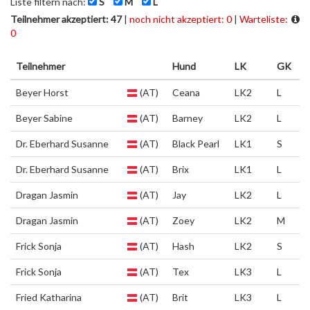
Liste filtern nach:
S
M
L
Teilnehmer akzeptiert: 47
|
noch nicht akzeptiert: 0
|
Warteliste:
0
Teilnehmer
Hund
LK
GK
Beyer Horst
(AT)
Ceana
LK2
L
Beyer Sabine
(AT)
Barney
LK2
L
Dr. Eberhard Susanne
(AT)
Black Pearl
LK1
S
Dr. Eberhard Susanne
(AT)
Brix
LK1
L
Dragan Jasmin
(AT)
Jay
LK2
L
Dragan Jasmin
(AT)
Zoey
LK2
M
Frick Sonja
(AT)
Hash
LK2
S
Frick Sonja
(AT)
Tex
LK3
L
Fried Katharina
(AT)
Brit
LK3
L