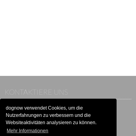
KONTAKTIERE UNS
dognow verwendet Cookies, um die
Wenn du bereits einen Account hast, melde dich bitte an.
Sonst besuche unser Hilfe- und Kontaktcenter:
Nutzerfahrungen zu verbessern und die
Zu
Hilfe und Kontakt
wechseln
Websiteaktivitäten analysieren zu können.
Mehr Informationen
BLEIB IN VERBINDUNG