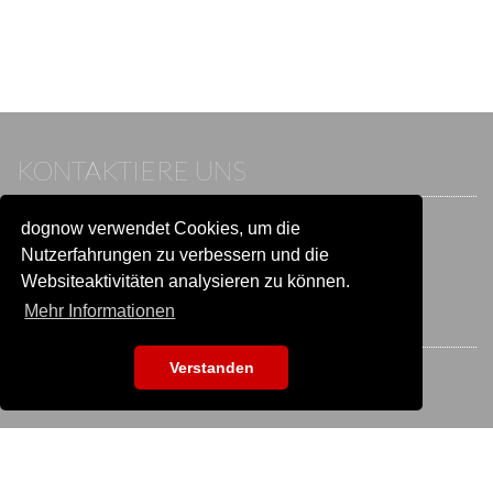
KONTAKTIERE UNS
dognow verwendet Cookies, um die
Wenn du bereits einen Account hast, melde dich bitte an.
Sonst besuche unser Hilfe- und Kontaktcenter:
Nutzerfahrungen zu verbessern und die
Zu
Hilfe und Kontakt
wechseln
Websiteaktivitäten analysieren zu können.
Mehr Informationen
BLEIB IN VERBINDUNG
Verstanden
EVENTSUCHE