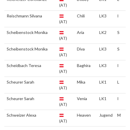
(AT)
Reischmann Silvana
Chili
LK3
I
(AT)
Scheibenstock Monika
Aria
LK2
S
(AT)
Scheibenstock Monika
Diva
LK3
S
(AT)
Scheidbach Teresa
Baghira
LK3
I
(AT)
Scheurer Sarah
Mika
LK1
L
(AT)
Scheurer Sarah
Venia
LK1
I
(AT)
Schweizer Alexa
Heaven
Jugend
M
(AT)