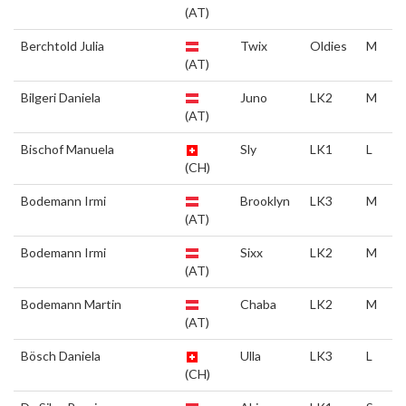
(AT)
Berchtold Julia
Twix
Oldies
M
(AT)
Bilgeri Daniela
Juno
LK2
M
(AT)
Bischof Manuela
Sly
LK1
L
(CH)
Bodemann Irmi
Brooklyn
LK3
M
(AT)
Bodemann Irmi
Sixx
LK2
M
(AT)
Bodemann Martin
Chaba
LK2
M
(AT)
Bösch Daniela
Ulla
LK3
L
(CH)