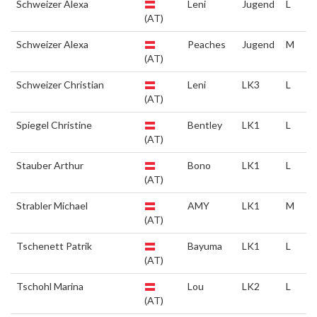
Schweizer Alexa
Leni
Jugend
L
(AT)
Schweizer Alexa
Peaches
Jugend
M
(AT)
Schweizer Christian
Leni
LK3
L
(AT)
Spiegel Christine
Bentley
LK1
L
(AT)
Stauber Arthur
Bono
LK1
L
(AT)
Strabler Michael
AMY
LK1
M
(AT)
Tschenett Patrik
Bayuma
LK1
L
(AT)
Tschohl Marina
Lou
LK2
L
(AT)