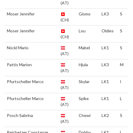
(AT)
Moser Jennifer
Gismo
LK3
S
(CH)
Moser Jennifer
Lou
Oldies
S
(CH)
Nöckl Mario
Mabel
LK1
S
(AT)
Pattis Marion
Hjula
LK3
M
(AT)
Pfurtscheller Marco
Skylar
LK1
I
(AT)
Pfurtscheller Marco
Spike
LK1
L
(AT)
Posch Sabrina
Chewi
LK2
S
(AT)
Reichetzer Constanze
Dobby
LK1
L