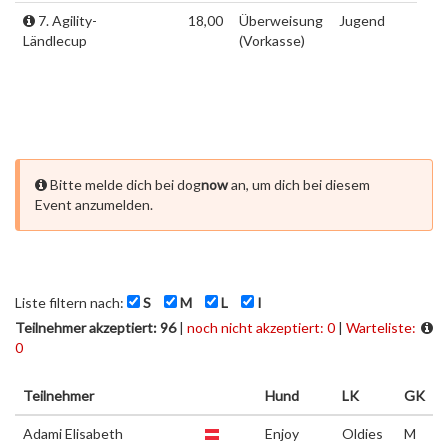
7. Agility-
18,00
Überweisung
Jugend
Ländlecup
(Vorkasse)
Bitte melde dich bei dog
now
an, um dich bei diesem
Event anzumelden.
Liste filtern nach:
S
M
L
I
Teilnehmer akzeptiert: 96
|
noch nicht akzeptiert: 0
|
Warteliste:
0
Teilnehmer
Hund
LK
GK
Adami Elisabeth
Enjoy
Oldies
M