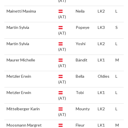
(AT)
Mainetti Maxima
Neila
LK2
L
(AT)
Martin Sylvia
Popeye
LK3
S
(AT)
Martin Sylvia
Yoshi
LK2
L
(AT)
Maurer Michelle
Bändit
LK1
M
(AT)
Metzler Erwin
Bella
Oldies
L
(AT)
Metzler Erwin
Tobi
LK1
L
(AT)
Mittelberger Karin
Mounty
LK2
L
(AT)
Moosmann Margret
Fleur
LK1
M