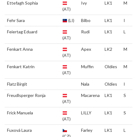
Ettefagh Sophia
Ivy
LK1
M
(AT)
Fehr Sara
(LI)
Bilbo
LK1
I
Feiertag Eduard
Rudi
LK1
L
(AT)
Fenkart Anna
Apex
LK2
M
(AT)
Fenkart Katrin
Muffin
Oldies
M
(AT)
Flatz Birgit
Nala
Oldies
I
Freudlsperger Ronja
Macarena
LK1
S
(AT)
Frick Manuela
LILLY
LK1
S
(AT)
Fuxová Laura
Farley
LK1
L
(CZ)