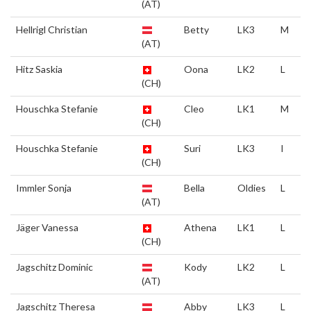
(AT)
Hellrigl Christian
Betty
LK3
M
(AT)
Hitz Saskia
Oona
LK2
L
(CH)
Houschka Stefanie
Cleo
LK1
M
(CH)
Houschka Stefanie
Suri
LK3
I
(CH)
Immler Sonja
Bella
Oldies
L
(AT)
Jäger Vanessa
Athena
LK1
L
(CH)
Jagschitz Dominic
Kody
LK2
L
(AT)
Jagschitz Theresa
Abby
LK3
L