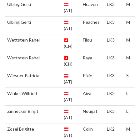
Ulbing Gerti
Heaven
LK3
M
(AT)
Ulbing Gerti
Peaches
LK3
M
(AT)
Wettstein Rahel
Filou
LK3
M
(CH)
Wettstein Rahel
Raya
LK3
M
(CH)
Wiesner Patricia
Pixie
LK3
S
(AT)
Winkel Wilfried
Aiwi
LK2
L
(AT)
Zinnecker Birgit
Nougat
LK3
L
(AT)
Zosel Brigitte
Colin
LK2
M
(AT)