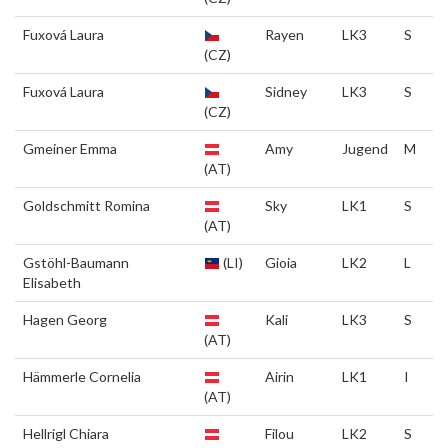
Fuxová Laura
Rayen
LK3
S
(CZ)
Fuxová Laura
Sidney
LK3
S
(CZ)
Gmeiner Emma
Amy
Jugend
M
(AT)
Goldschmitt Romina
Sky
LK1
S
(AT)
Gstöhl-Baumann
(LI)
Gioia
LK2
L
Elisabeth
Hagen Georg
Kali
LK3
S
(AT)
Hämmerle Cornelia
Airin
LK1
I
(AT)
Hellrigl Chiara
Filou
LK2
S