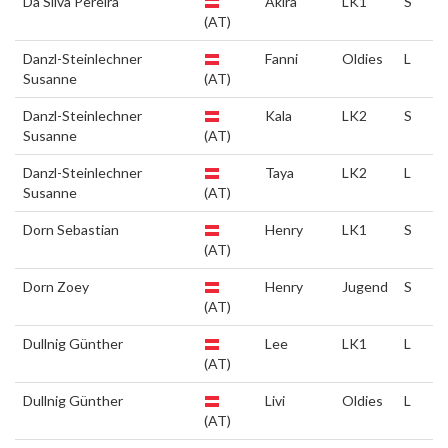
Da Silva Pereira
Akira
LK1
S
(AT)
Danzl-Steinlechner
Fanni
Oldies
L
Susanne
(AT)
Danzl-Steinlechner
Kala
LK2
S
Susanne
(AT)
Danzl-Steinlechner
Taya
LK2
L
Susanne
(AT)
Dorn Sebastian
Henry
LK1
S
(AT)
Dorn Zoey
Henry
Jugend
S
(AT)
Dullnig Günther
Lee
LK1
L
(AT)
Dullnig Günther
Livi
Oldies
L
(AT)