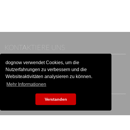
KONTAKTIERE UNS
dognow verwendet Cookies, um die
Wenn du bereits einen Account hast, melde dich bitte an.
Sonst besuche unser Hilfe- und Kontaktcenter:
Nutzerfahrungen zu verbessern und die
Zu
Hilfe und Kontakt
wechseln
Websiteaktivitäten analysieren zu können.
Mehr Informationen
BLEIB IN VERBINDUNG
Verstanden
EVENTSUCHE