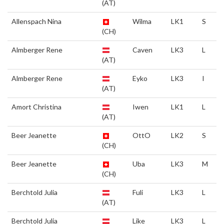
(AT)
Allenspach Nina
Wilma
LK1
S
(CH)
Almberger Rene
Caven
LK3
L
(AT)
Almberger Rene
Eyko
LK3
I
(AT)
Amort Christina
Iwen
LK1
L
(AT)
Beer Jeanette
OttO
LK2
S
(CH)
Beer Jeanette
Uba
LK3
M
(CH)
Berchtold Julia
Fuli
LK3
L
(AT)
Berchtold Julia
Like
LK3
L