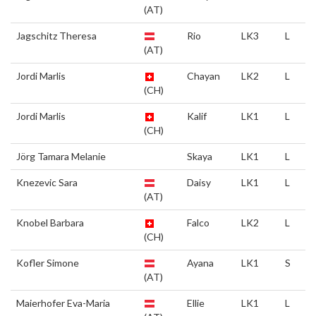
(AT)
Jagschitz Theresa
Rio
LK3
L
(AT)
Jordi Marlis
Chayan
LK2
L
(CH)
Jordi Marlis
Kalif
LK1
L
(CH)
Jörg Tamara Melanie
Skaya
LK1
L
Knezevic Sara
Daisy
LK1
L
(AT)
Knobel Barbara
Falco
LK2
L
(CH)
Kofler Simone
Ayana
LK1
S
(AT)
Maierhofer Eva-Maria
Ellie
LK1
L