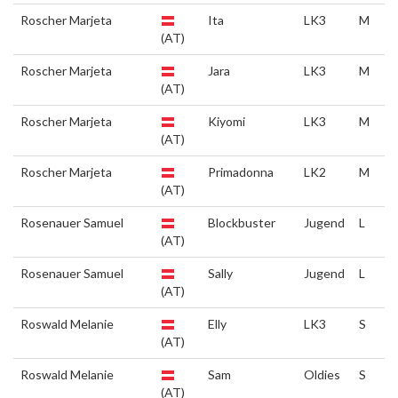
Roscher Marjeta
Ita
LK3
M
(AT)
Roscher Marjeta
Jara
LK3
M
(AT)
Roscher Marjeta
Kiyomi
LK3
M
(AT)
Roscher Marjeta
Primadonna
LK2
M
(AT)
Rosenauer Samuel
Blockbuster
Jugend
L
(AT)
Rosenauer Samuel
Sally
Jugend
L
(AT)
Roswald Melanie
Elly
LK3
S
(AT)
Roswald Melanie
Sam
Oldies
S
(AT)