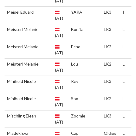
(AT)
Meisel Eduard
YARA
LK3
I
(AT)
Meisterl Melanie
Bonita
LK3
L
(AT)
Meisterl Melanie
Echo
LK2
L
(AT)
Meisterl Melanie
Lou
LK2
L
(AT)
Minihold Nicole
Rey
LK3
L
(AT)
Minihold Nicole
Sox
LK2
L
(AT)
Mischling Elean
Zoomie
LK3
L
(AT)
Mladek Eva
Cap
Oldies
L