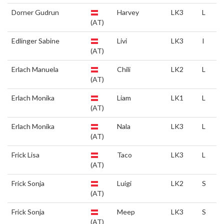
Dorner Gudrun
Harvey
LK3
L
(AT)
Edlinger Sabine
Livi
LK3
I
(AT)
Erlach Manuela
Chili
LK2
L
(AT)
Erlach Monika
Liam
LK1
L
(AT)
Erlach Monika
Nala
LK3
L
(AT)
Frick Lisa
Taco
LK3
L
(AT)
Frick Sonja
Luigi
LK2
S
(AT)
Frick Sonja
Meep
LK3
S
(AT)