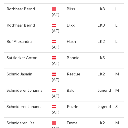
Rothhaar Bernd
Bliss
LK3
L
(AT)
Rothhaar Bernd
Dixx
LK3
L
(AT)
Rüf Alexandra
Flash
LK2
L
(AT)
Sattlecker Anton
Bonnie
LK3
I
(AT)
Schmid Jasmin
Rescue
LK2
M
(AT)
Schmiderer Johanna
Balu
Jugend
M
(AT)
Schmiderer Johanna
Puzzle
Jugend
S
(AT)
Schmiderer Lisa
Emma
LK2
M