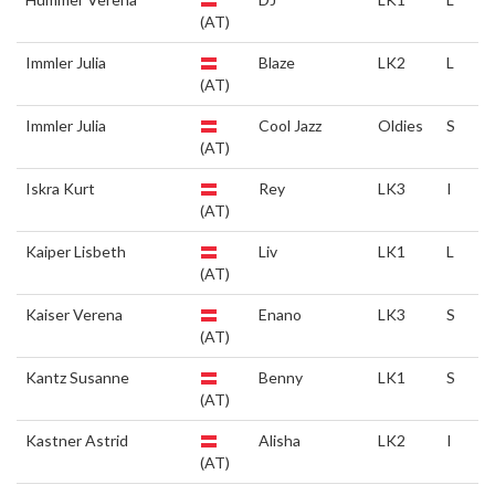
(AT)
Immler Julia
Blaze
LK2
L
(AT)
Immler Julia
Cool Jazz
Oldies
S
(AT)
Iskra Kurt
Rey
LK3
I
(AT)
Kaiper Lisbeth
Liv
LK1
L
(AT)
Kaiser Verena
Enano
LK3
S
(AT)
Kantz Susanne
Benny
LK1
S
(AT)
Kastner Astrid
Alisha
LK2
I
(AT)