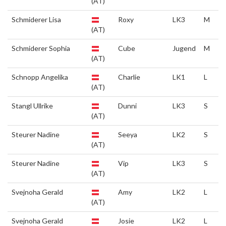
(AT)
Schmiderer Lisa
Roxy
LK3
M
(AT)
Schmiderer Sophia
Cube
Jugend
M
(AT)
Schnopp Angelika
Charlie
LK1
L
(AT)
Stangl Ullrike
Dunni
LK3
S
(AT)
Steurer Nadine
Seeya
LK2
S
(AT)
Steurer Nadine
Vip
LK3
S
(AT)
Svejnoha Gerald
Amy
LK2
L
(AT)
Svejnoha Gerald
Josie
LK2
L