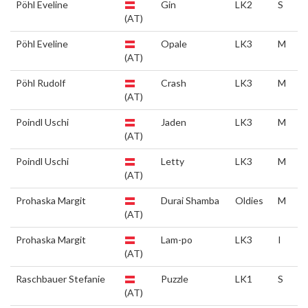
Pöhl Eveline
Gin
LK2
S
(AT)
Pöhl Eveline
Opale
LK3
M
(AT)
Pöhl Rudolf
Crash
LK3
M
(AT)
Poindl Uschi
Jaden
LK3
M
(AT)
Poindl Uschi
Letty
LK3
M
(AT)
Prohaska Margit
Durai Shamba
Oldies
M
(AT)
Prohaska Margit
Lam-po
LK3
I
(AT)
Raschbauer Stefanie
Puzzle
LK1
S
(AT)