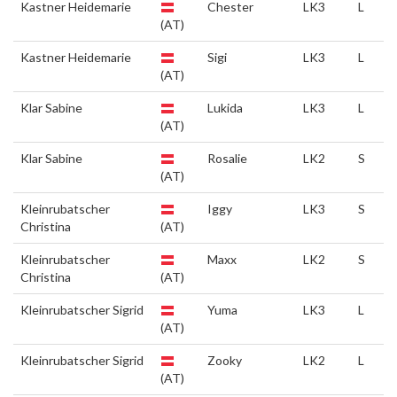
Kastner Heidemarie
Chester
LK3
L
(AT)
Kastner Heidemarie
Sigi
LK3
L
(AT)
Klar Sabine
Lukida
LK3
L
(AT)
Klar Sabine
Rosalie
LK2
S
(AT)
Kleinrubatscher
Iggy
LK3
S
Christina
(AT)
Kleinrubatscher
Maxx
LK2
S
Christina
(AT)
Kleinrubatscher Sigrid
Yuma
LK3
L
(AT)
Kleinrubatscher Sigrid
Zooky
LK2
L
(AT)