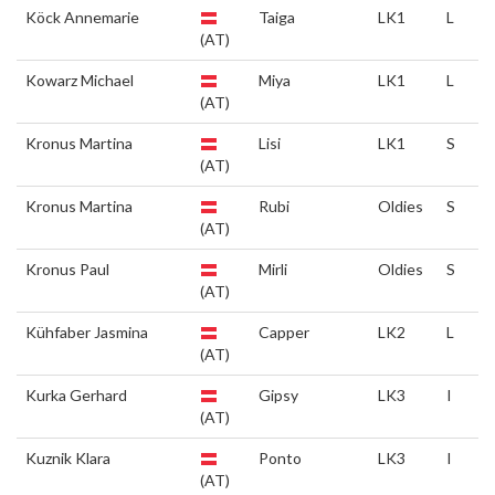
Köck Annemarie
Taiga
LK1
L
(AT)
Kowarz Michael
Miya
LK1
L
(AT)
Kronus Martina
Lisi
LK1
S
(AT)
Kronus Martina
Rubi
Oldies
S
(AT)
Kronus Paul
Mirli
Oldies
S
(AT)
Kühfaber Jasmina
Capper
LK2
L
(AT)
Kurka Gerhard
Gipsy
LK3
I
(AT)
Kuznik Klara
Ponto
LK3
I
(AT)