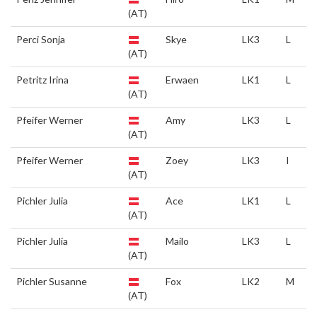
(AT)
Perci Sonja
Skye
LK3
L
(AT)
Petritz Irina
Erwaen
LK1
L
(AT)
Pfeifer Werner
Amy
LK3
L
(AT)
Pfeifer Werner
Zoey
LK3
I
(AT)
Pichler Julia
Ace
LK1
L
(AT)
Pichler Julia
Mailo
LK3
L
(AT)
Pichler Susanne
Fox
LK2
M
(AT)