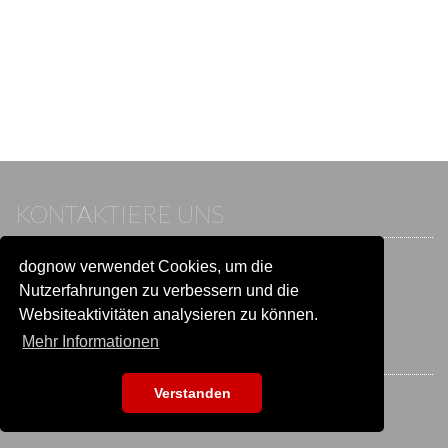
KONTAKTIERE UNS
dognow verwendet Cookies, um die
Wenn du bereits einen Account hast, melde dich bitte an.
Sonst besuche unser Hilfe- und Kontaktcenter:
Nutzerfahrungen zu verbessern und die
Zu
Hilfe und Kontakt
wechseln
Websiteaktivitäten analysieren zu können.
Mehr Informationen
BLEIB IN VERBINDUNG
Verstanden