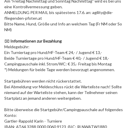
Am "Freitag Nachmittag und Sonntag Nachmittag" wird es bei uns
eine Kontrollvermessung geben.
ANMELDUNG PER MAIL bis spätestens 17.6. an: agility@die-
fliegenden-pfoten.at
Bitte Name, Hund, Größe und Info an welchem Tag (Fr NM oder So
NM)
Informationen zur Bezahlung
Meldegebühr:
Ein Turniertag pro Hund/HF-Team € 24,- / Jugend € 13,-
Beide Turniertage pro Hund/HF-Team € 40,- / Jugend € 18,-
Campingpauschale inkl. Strom/WC: € 35,- Freitag bis Montag
*) Meldungen für beide Tage werden bevorzugt angenommen.
Startgebühren werden nicht rückerstattet.
Bei Abmeldung vor Meldeschluss rückt die Warteliste nach! Sollte
niemand auf der Warteliste stehen, kann der Teilnehmer seinen
Startplatz an jemand anderen weitergeben.
Bitte überweise die Startgebühr/Campingpauschale auf folgendes
Konto:
Gartler-Rappold Karin - Turniere
IBAN: AT64 3288 0000 0060 9123 -BIC: RLNWATW1880