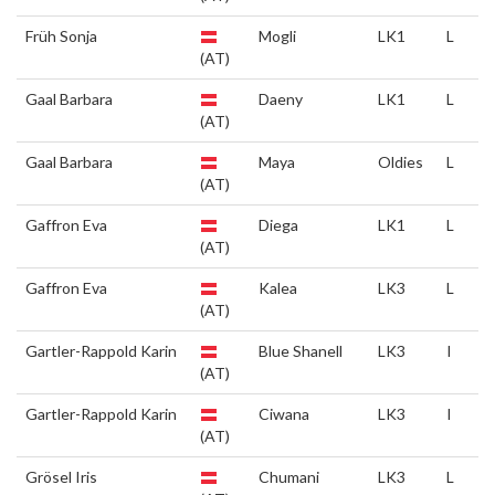
Früh Sonja
Mogli
LK1
L
(AT)
Gaal Barbara
Daeny
LK1
L
(AT)
Gaal Barbara
Maya
Oldies
L
(AT)
Gaffron Eva
Diega
LK1
L
(AT)
Gaffron Eva
Kalea
LK3
L
(AT)
Gartler-Rappold Karin
Blue Shanell
LK3
I
(AT)
Gartler-Rappold Karin
Ciwana
LK3
I
(AT)
Grösel Iris
Chumani
LK3
L