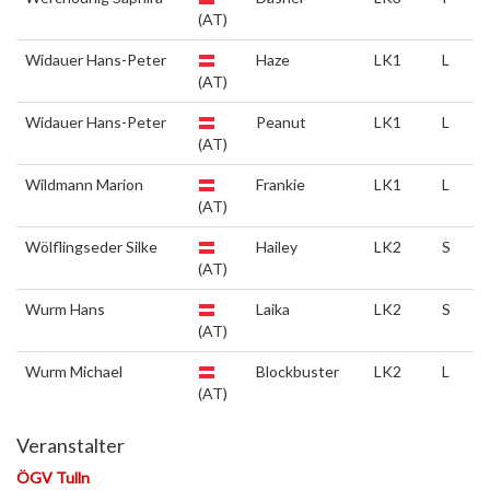
(AT)
Widauer Hans-Peter
Haze
LK1
L
(AT)
Widauer Hans-Peter
Peanut
LK1
L
(AT)
Wildmann Marion
Frankie
LK1
L
(AT)
Wölflingseder Silke
Hailey
LK2
S
(AT)
Wurm Hans
Laika
LK2
S
(AT)
Wurm Michael
Blockbuster
LK2
L
(AT)
Veranstalter
ÖGV Tulln