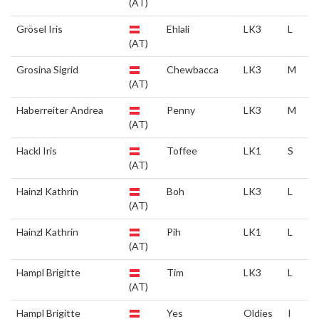
(AT)
Grösel Iris
Ehlali
LK3
L
(AT)
Grosina Sigrid
Chewbacca
LK3
M
(AT)
Haberreiter Andrea
Penny
LK3
M
(AT)
Hackl Iris
Toffee
LK1
S
(AT)
Hainzl Kathrin
Boh
LK3
L
(AT)
Hainzl Kathrin
Pih
LK1
L
(AT)
Hampl Brigitte
Tim
LK3
L
(AT)
Hampl Brigitte
Yes
Oldies
I