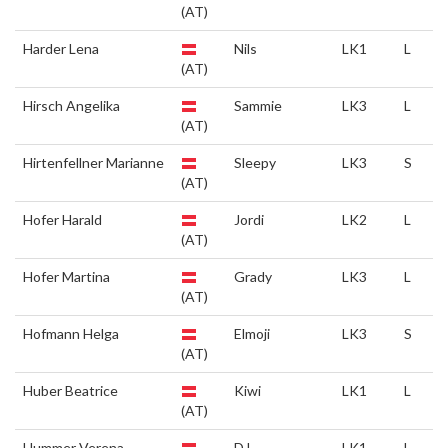
(AT)
Harder Lena
Nils
LK1
L
(AT)
Hirsch Angelika
Sammie
LK3
L
(AT)
Hirtenfellner Marianne
Sleepy
LK3
S
(AT)
Hofer Harald
Jordi
LK2
L
(AT)
Hofer Martina
Grady
LK3
L
(AT)
Hofmann Helga
Elmoji
LK3
S
(AT)
Huber Beatrice
Kiwi
LK1
L
(AT)
Hummer Verena
DJ
LK1
L