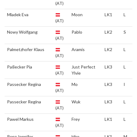
(AT)
Mladek Eva
Moon
LK1
L
(AT)
Nowy Wolfgang
Pablo
LK2
S
(AT)
Palmetzhofer Klaus
Aramis
LK2
L
(AT)
Paßecker Pia
Just Perfect
LK3
L
(AT)
Ylvie
Passecker Regina
Mo
LK3
I
(AT)
Passecker Regina
Wuk
LK3
L
(AT)
Pawel Markus
Frey
LK1
L
(AT)
Penz Jennifer
Hiro
LK1
M