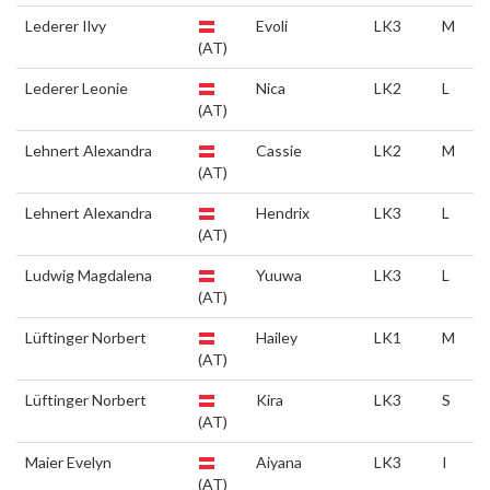
Lederer Ilvy
Evoli
LK3
M
(AT)
Lederer Leonie
Nica
LK2
L
(AT)
Lehnert Alexandra
Cassie
LK2
M
(AT)
Lehnert Alexandra
Hendrix
LK3
L
(AT)
Ludwig Magdalena
Yuuwa
LK3
L
(AT)
Lüftinger Norbert
Hailey
LK1
M
(AT)
Lüftinger Norbert
Kira
LK3
S
(AT)
Maier Evelyn
Aiyana
LK3
I
(AT)