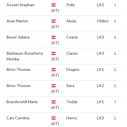
Assem Stephan
Polly
LK3
I
(AT)
Auer Marion
Akela
Oldies
L
(AT)
Beyer Sabine
Ceana
LK3
L
(AT)
Bierbaum-Boneforte
Ciaran
LK3
L
Monika
(AT)
Bires Thomas
Dragon
LK1
L
(AT)
Bires Thomas
Sera
LK2
L
(AT)
Brandsteidl Marie
Teddy
LK1
I
(AT)
Cais Carolina
Henry
LK3
L
(AT)