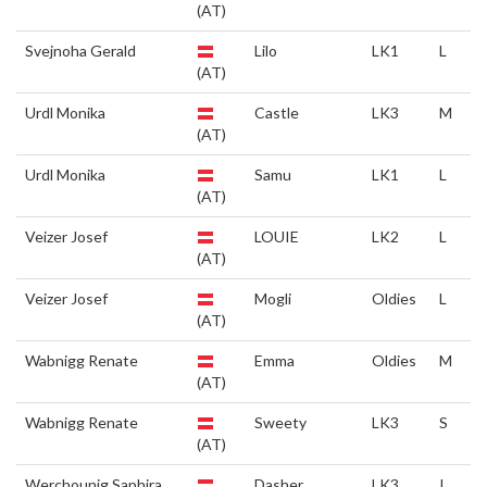
(AT)
Svejnoha Gerald
Lilo
LK1
L
(AT)
Urdl Monika
Castle
LK3
M
(AT)
Urdl Monika
Samu
LK1
L
(AT)
Veizer Josef
LOUIE
LK2
L
(AT)
Veizer Josef
Mogli
Oldies
L
(AT)
Wabnigg Renate
Emma
Oldies
M
(AT)
Wabnigg Renate
Sweety
LK3
S
(AT)
Werchounig Saphira
Dasher
LK3
I