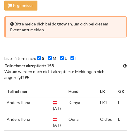
Ergebnisse
Bitte melde dich bei dog
now
an, um dich bei diesem
Event anzumelden.
Liste filtern nach:
S
M
L
I
Teilnehmer akzeptiert: 158
Warum werden noch nicht akzeptierte Meldungen nicht
angezeigt?
Teilnehmer
Hund
LK
GK
Anders Ilona
Kenya
LK1
L
(AT)
Anders Ilona
Oona
Oldies
L
(AT)