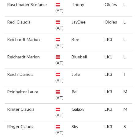
Raschbauer Stefanie
Thony
Oldies
L
(AT)
Redl Claudia
JayDee
Oldies
L
(AT)
Reichardt Marion
Bee
LK3
L
(AT)
Reichardt Marion
Bluebell
LK1
L
(AT)
Reichl Daniela
Jolie
LK3
I
(AT)
Reinhalter Laura
Pai
LK3
M
(AT)
Ringer Claudia
Galaxy
LK3
M
(AT)
Ringer Claudia
Sky
LK3
S
(AT)