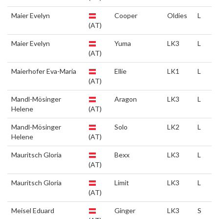
Maier Evelyn
Cooper
Oldies
L
(AT)
Maier Evelyn
Yuma
LK3
L
(AT)
Maierhofer Eva-Maria
Ellie
LK1
L
(AT)
Mandl-Mösinger
Aragon
LK3
L
Helene
(AT)
Mandl-Mösinger
Solo
LK2
L
Helene
(AT)
Mauritsch Gloria
Bexx
LK3
L
(AT)
Mauritsch Gloria
Limit
LK3
L
(AT)
Meisel Eduard
Ginger
LK3
S