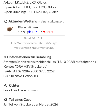
A-Lauf: LK1, LK2, LK3, Oldies
Open A-Lauf: LK1, LK2, LK3, Oldies
Open Jumping: LK1, LK2, LK3, Oldies
Aktuelles Wetter
(am Veranstaltungsort)
Klarer Himmel
19 °C (
18 °C
/
21 °C
)
Stand: 01:10 Uhr
Eine Wettervorschau steht ab 5 Tage
vor Eventbeginn zur Verfügung.
Informationen zur Bezahlung
Startgebühr bitte bis Meldeschluss (15.10.2026) auf folgendes
Konto: "ÖRV HSV Stockerau"
IBAN: AT02 3284 2000 0753 2252
BIC: RLNWATWWSTO
Richter
Frick Lisa, Lukac Roman
Teil eines Cups
Ja, Teil von Stockerauer Herbst 2026