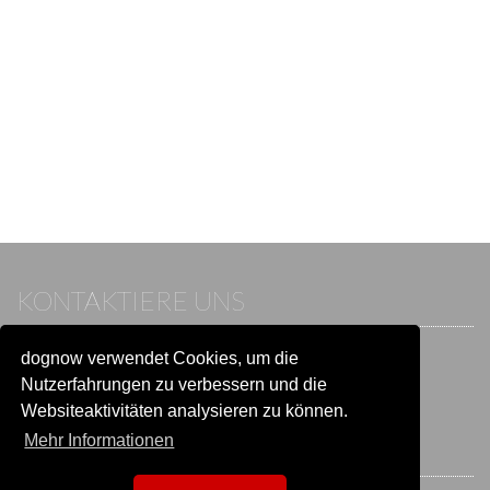
KONTAKTIERE UNS
dognow verwendet Cookies, um die
Wenn du bereits einen Account hast, melde dich bitte an.
Sonst besuche unser Hilfe- und Kontaktcenter:
Nutzerfahrungen zu verbessern und die
Zu
Hilfe und Kontakt
wechseln
Websiteaktivitäten analysieren zu können.
Mehr Informationen
BLEIB IN VERBINDUNG