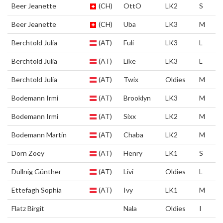
Beer Jeanette
(CH)
OttO
LK2
S
Beer Jeanette
(CH)
Uba
LK3
M
Berchtold Julia
(AT)
Fuli
LK3
L
Berchtold Julia
(AT)
Like
LK3
L
Berchtold Julia
(AT)
Twix
Oldies
M
Bodemann Irmi
(AT)
Brooklyn
LK3
M
Bodemann Irmi
(AT)
Sixx
LK2
M
Bodemann Martin
(AT)
Chaba
LK2
M
Dorn Zoey
(AT)
Henry
LK1
S
Dullnig Günther
(AT)
Livi
Oldies
L
Ettefagh Sophia
(AT)
Ivy
LK1
M
Flatz Birgit
Nala
Oldies
I