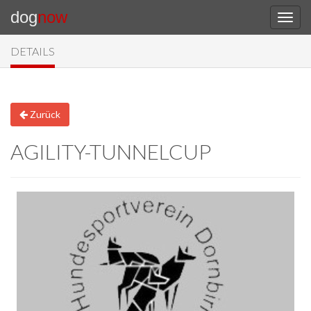
dog
now
DETAILS
Zurück
AGILITY-TUNNELCUP