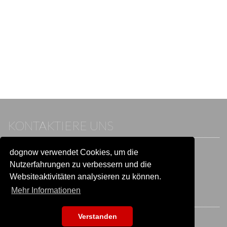
KONTAKTIERE UNS
dognow verwendet Cookies, um die
Wenn du bereits einen Account hast, melde dich bitte an.
Sonst besuche unser Hilfe- und Kontaktcenter:
Nutzerfahrungen zu verbessern und die
Zu
Hilfe und Kontakt
wechseln
Websiteaktivitäten analysieren zu können.
Mehr Informationen
BLEIB IN VERBINDUNG
Verstanden