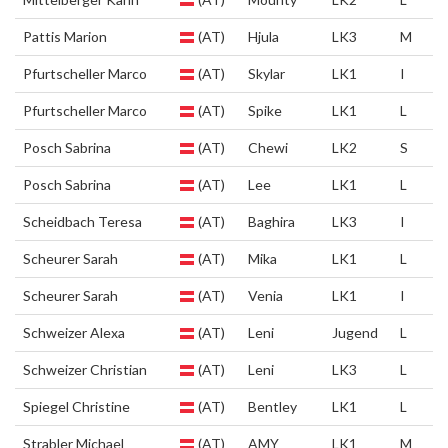
Pattis Marion
(AT)
Hjula
LK3
M
Pfurtscheller Marco
(AT)
Skylar
LK1
I
Pfurtscheller Marco
(AT)
Spike
LK1
L
Posch Sabrina
(AT)
Chewi
LK2
S
Posch Sabrina
(AT)
Lee
LK1
L
Scheidbach Teresa
(AT)
Baghira
LK3
I
Scheurer Sarah
(AT)
Mika
LK1
L
Scheurer Sarah
(AT)
Venia
LK1
I
Schweizer Alexa
(AT)
Leni
Jugend
L
Schweizer Christian
(AT)
Leni
LK3
L
Spiegel Christine
(AT)
Bentley
LK1
L
Strabler Michael
(AT)
AMY
LK1
M