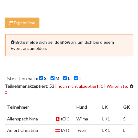
Ergebnisse
Bitte melde dich bei dog
now
an, um dich bei diesem
Event anzumelden.
Liste filtern nach:
S
M
L
I
Teilnehmer akzeptiert: 53
|
noch nicht akzeptiert: 0
|
Warteliste:
0
Teilnehmer
Hund
LK
GK
Allenspach Nina
(CH)
Wilma
LK1
S
Amort Christina
(AT)
Iwen
LK1
L