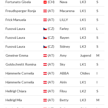
Fortunato Gisela
(CH)
Nava
LK3
S
Freudlsperger Ronja
(AT)
Macarena
LK1
S
Frick Manuela
(AT)
LILLY
LK1
S
Fuxová Laura
(CZ)
Farley
LK1
L
Fuxová Laura
(CZ)
Rayen
LK3
S
Fuxová Laura
(CZ)
Sidney
LK3
S
Gmeiner Emma
(AT)
Amy
Jugend
M
Goldschmitt Romina
(AT)
Sky
LK1
S
Hämmerle Cornelia
(AT)
ABBA
Oldies
I
Hämmerle Cornelia
(AT)
Airin
LK1
I
Hellrigl Chiara
(AT)
Filou
LK2
S
Hellrigl Mia
(AT)
Betty
LK3
M