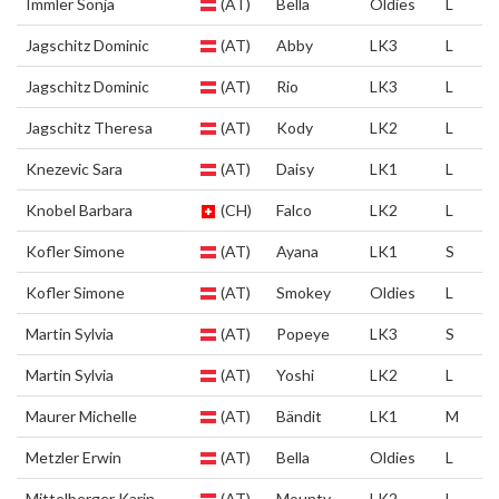
Immler Sonja
(AT)
Bella
Oldies
L
Jagschitz Dominic
(AT)
Abby
LK3
L
Jagschitz Dominic
(AT)
Rio
LK3
L
Jagschitz Theresa
(AT)
Kody
LK2
L
Knezevic Sara
(AT)
Daisy
LK1
L
Knobel Barbara
(CH)
Falco
LK2
L
Kofler Simone
(AT)
Ayana
LK1
S
Kofler Simone
(AT)
Smokey
Oldies
L
Martin Sylvia
(AT)
Popeye
LK3
S
Martin Sylvia
(AT)
Yoshi
LK2
L
Maurer Michelle
(AT)
Bändit
LK1
M
Metzler Erwin
(AT)
Bella
Oldies
L
Mittelberger Karin
(AT)
Mounty
LK2
L