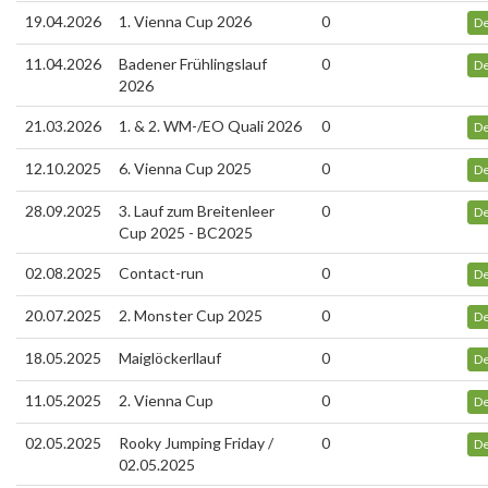
19.04.2026
1. Vienna Cup 2026
0
De
11.04.2026
Badener Frühlingslauf
0
De
2026
21.03.2026
1. & 2. WM-/EO Quali 2026
0
De
12.10.2025
6. Vienna Cup 2025
0
De
28.09.2025
3. Lauf zum Breitenleer
0
De
Cup 2025 - BC2025
02.08.2025
Contact-run
0
De
20.07.2025
2. Monster Cup 2025
0
De
18.05.2025
Maiglöckerllauf
0
De
11.05.2025
2. Vienna Cup
0
De
02.05.2025
Rooky Jumping Friday /
0
De
02.05.2025