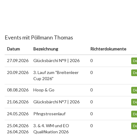
Events mit Pöllmann Thomas
Datum
Bezeichnung
Richterdokumente
27.09.2026
Glücksbärchi N°9 | 2026
0
De
20.09.2026
3. Lauf zum "Breitenleer
0
De
Cup 2026"
08.08.2026
Hoop & Go
0
De
21.06.2026
Glücksbärchi N°7 | 2026
0
De
24.05.2026
Pfingstrosenlauf
0
De
25.04.2026
3. & 4. WM und EO
0
De
26.04.2026
Qualifikation 2026