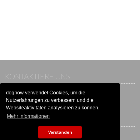
KONTAKTIERE UNS
dognow verwendet Cookies, um die
Wenn du bereits einen Account hast, melde dich bitte an.
Sonst besuche unser Hilfe- und Kontaktcenter:
Nutzerfahrungen zu verbessern und die
Zu
Hilfe und Kontakt
wechseln
Websiteaktivitäten analysieren zu können.
Mehr Informationen
BLEIB IN VERBINDUNG
Verstanden