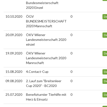
Bundesmeisterschaft
2020 Einzel
10.10.2020
ÖGV
0
De
BUNDESMEISTERSCHAFT
2020 Mannschaft
20.09.2020
ÖKV Wiener
0
De
Landesmeisterschaft 2020
einzel
19.09.2020
ÖKV Wiener
0
De
Landesmeisterschaft 2020
Mannschaft
15.08.2020
4.Contact-Cup
0
De
09.08.2020
2. Lauf zum "Breitenleer
0
De
Cup 2020" - BC2020
25.07.2020
Benefizturnier Tierhilfe mit
0
De
Herz & Einsatz