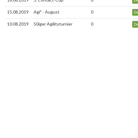
De
15.08.2019
Agi² - August
0
De
10.08.2019
50iger Agilityturnier
0
De