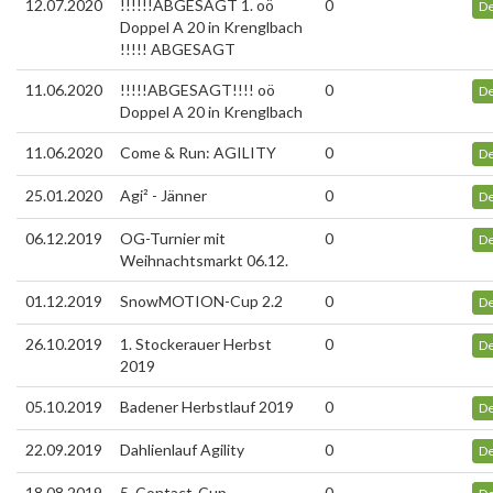
12.07.2020
!!!!!!ABGESAGT 1. oö
0
De
Doppel A 20 in Krenglbach
!!!!! ABGESAGT
11.06.2020
!!!!!ABGESAGT!!!! oö
0
De
Doppel A 20 in Krenglbach
11.06.2020
Come & Run: AGILITY
0
De
25.01.2020
Agi² - Jänner
0
De
06.12.2019
OG-Turnier mit
0
De
Weihnachtsmarkt 06.12.
01.12.2019
SnowMOTION-Cup 2.2
0
De
26.10.2019
1. Stockerauer Herbst
0
De
2019
05.10.2019
Badener Herbstlauf 2019
0
De
22.09.2019
Dahlienlauf Agility
0
De
18.08.2019
5. Contact-Cup
0