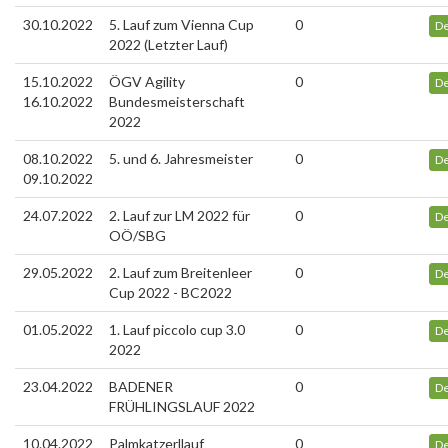
30.10.2022
5. Lauf zum Vienna Cup
0
De
2022 (Letzter Lauf)
15.10.2022
ÖGV Agility
0
De
16.10.2022
Bundesmeisterschaft
2022
08.10.2022
5. und 6. Jahresmeister
0
De
09.10.2022
24.07.2022
2. Lauf zur LM 2022 für
0
De
OÖ/SBG
29.05.2022
2. Lauf zum Breitenleer
0
De
Cup 2022 - BC2022
01.05.2022
1. Lauf piccolo cup 3.0
0
De
2022
23.04.2022
BADENER
0
De
FRÜHLINGSLAUF 2022
10.04.2022
Palmkatzerllauf
0
De