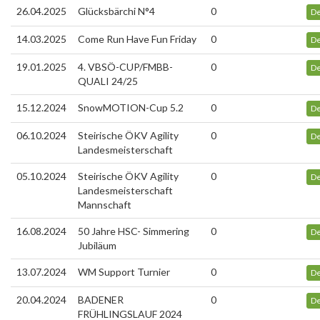
26.04.2025
Glücksbärchi N°4
0
De
14.03.2025
Come Run Have Fun Friday
0
De
19.01.2025
4. VBSÖ-CUP/FMBB-
0
De
QUALI 24/25
15.12.2024
SnowMOTION-Cup 5.2
0
De
06.10.2024
Steirische ÖKV Agility
0
De
Landesmeisterschaft
05.10.2024
Steirische ÖKV Agility
0
De
Landesmeisterschaft
Mannschaft
16.08.2024
50 Jahre HSC- Simmering
0
De
Jubiläum
13.07.2024
WM Support Turnier
0
De
20.04.2024
BADENER
0
De
FRÜHLINGSLAUF 2024