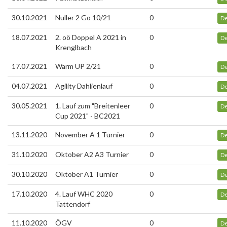
30.10.2021
Nuller 2 Go 10/21
0
De
18.07.2021
2. oö Doppel A 2021 in
0
De
Krenglbach
17.07.2021
Warm UP 2/21
0
De
04.07.2021
Agility Dahlienlauf
0
De
30.05.2021
1. Lauf zum "Breitenleer
0
De
Cup 2021" - BC2021
13.11.2020
November A 1 Turnier
0
De
31.10.2020
Oktober A2 A3 Turnier
0
De
30.10.2020
Oktober A1 Turnier
0
De
17.10.2020
4. Lauf WHC 2020
0
De
Tattendorf
11.10.2020
ÖGV
0
De