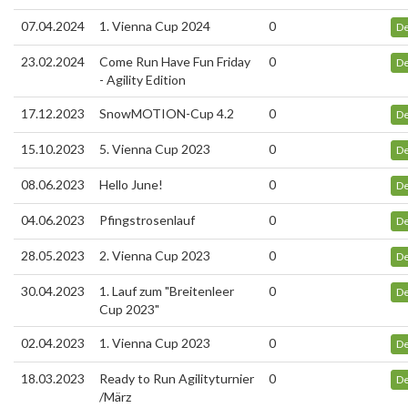
07.04.2024
1. Vienna Cup 2024
0
De
23.02.2024
Come Run Have Fun Friday
0
De
- Agility Edition
17.12.2023
SnowMOTION-Cup 4.2
0
De
15.10.2023
5. Vienna Cup 2023
0
De
08.06.2023
Hello June!
0
De
04.06.2023
Pfingstrosenlauf
0
De
28.05.2023
2. Vienna Cup 2023
0
De
30.04.2023
1. Lauf zum "Breitenleer
0
De
Cup 2023"
02.04.2023
1. Vienna Cup 2023
0
De
18.03.2023
Ready to Run Agilityturnier
0
De
/März