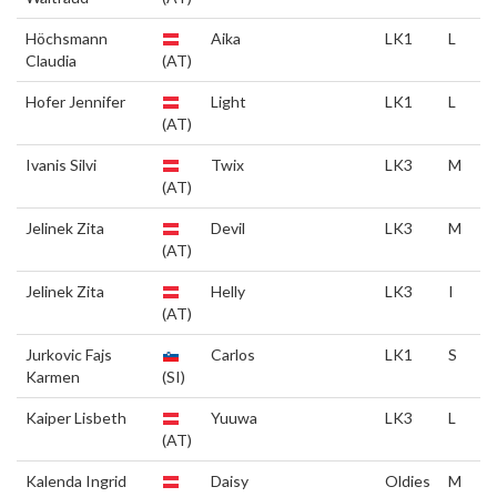
Höchsmann
Aika
LK1
L
Claudia
(AT)
Hofer Jennifer
Light
LK1
L
(AT)
Ivanis Silvi
Twix
LK3
M
(AT)
Jelinek Zita
Devil
LK3
M
(AT)
Jelinek Zita
Helly
LK3
I
(AT)
Jurkovic Fajs
Carlos
LK1
S
Karmen
(SI)
Kaiper Lisbeth
Yuuwa
LK3
L
(AT)
Kalenda Ingrid
Daisy
Oldies
M