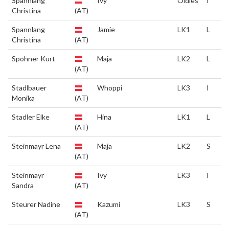
Spannlang
Ivy
Oldies
I
Christina
(AT)
Spannlang
Jamie
LK1
L
Christina
(AT)
Spohner Kurt
Maja
LK2
L
(AT)
Stadlbauer
Whoppi
LK3
I
Monika
(AT)
Stadler Elke
Hina
LK1
L
(AT)
Steinmayr Lena
Maja
LK2
S
(AT)
Steinmayr
Ivy
LK3
I
Sandra
(AT)
Steurer Nadine
Kazumi
LK3
S
(AT)