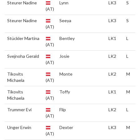
Steurer Nadine
Lynn
LK3
S
(AT)
Steurer Nadine
Seeya
LK3
S
(AT)
Stückler Martina
Bentley
LK1
L
(AT)
Svejnoha Gerald
Josie
LK2
L
(AT)
Tikovits
Monte
LK2
M
Michaela
(AT)
Tikovits
Toffy
LK1
M
Michaela
(AT)
Trummer Evi
Flip
LK2
L
(AT)
Unger Erwin
Dexter
LK3
M
(AT)