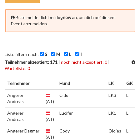
Bitte melde dich bei dog
now
an, um dich bei diesem
Event anzumelden.
Liste filtern nach:
S
M
L
I
Teilnehmer akzeptiert: 171
|
noch nicht akzeptiert: 0
|
Warteliste: 0
Teilnehmer
Hund
LK
GK
Angerer
Cido
LK3
L
Andreas
(AT)
Angerer
Lucifer
LK1
L
Andreas
(AT)
Angerer Dagmar
Cody
Oldies
L
(AT)