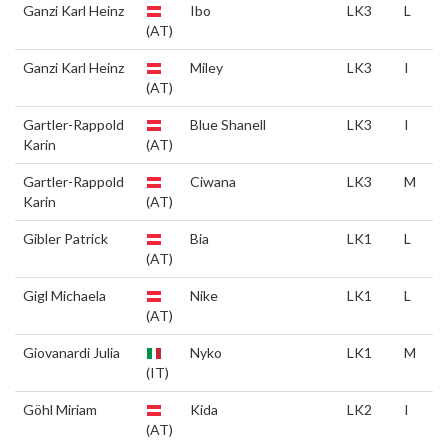
Ganzi Karl Heinz
Ibo
LK3
L
(AT)
Ganzi Karl Heinz
Miley
LK3
I
(AT)
Gartler-Rappold
Blue Shanell
LK3
I
Karin
(AT)
Gartler-Rappold
Ciwana
LK3
M
Karin
(AT)
Gibler Patrick
Bia
LK1
L
(AT)
Gigl Michaela
Nike
LK1
L
(AT)
Giovanardi Julia
Nyko
LK1
M
(IT)
Göhl Miriam
Kida
LK2
I
(AT)