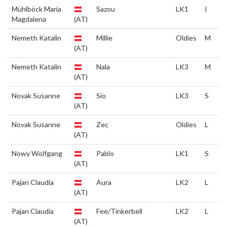
Mühlböck Maria
Sazou
LK1
I
Magdalena
(AT)
Nemeth Katalin
Millie
Oldies
M
(AT)
Nemeth Katalin
Nala
LK3
M
(AT)
Novak Susanne
Sio
LK3
S
(AT)
Novak Susanne
Zec
Oldies
L
(AT)
Nowy Wolfgang
Pablo
LK1
S
(AT)
Pajan Claudia
Aura
LK2
L
(AT)
Pajan Claudia
Fee/Tinkerbell
LK2
L
(AT)