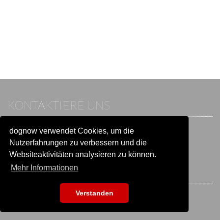
KONTAKTIERE UNS
dognow verwendet Cookies, um die
Wenn du bereits einen Account hast, melde dich bitte an.
Sonst besuche unser Hilfe- und Kontaktcenter:
Nutzerfahrungen zu verbessern und die
Zu
Hilfe und Kontakt
wechseln
Websiteaktivitäten analysieren zu können.
Mehr Informationen
BLEIB IN VERBINDUNG
Verstanden