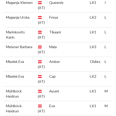
Maganja Klemen
Queenie
LK1
I
(AT)
Maganja Urska
Freya
LK2
L
(AT)
Marinkovits
Tikaani
LK1
L
Karin
(AT)
Meixner Barbara
Mala
LK3
L
(AT)
Mladek Eva
Amber
Oldies
L
(AT)
Mladek Eva
Cap
LK2
L
(AT)
Mühlböck
Ayumi
LK1
M
Heidrun
(AT)
Mühlböck
Eve
LK1
M
Heidrun
(AT)