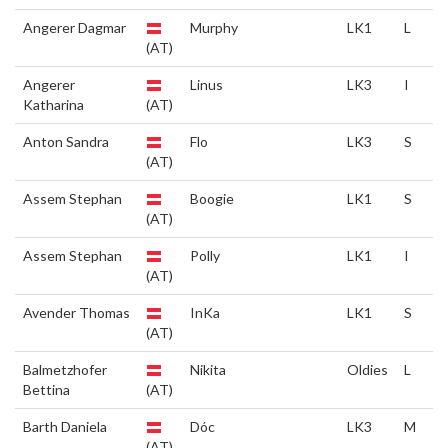
Angerer Dagmar
Murphy
LK1
L
(AT)
Angerer
Linus
LK3
I
Katharina
(AT)
Anton Sandra
Flo
LK3
S
(AT)
Assem Stephan
Boogie
LK1
S
(AT)
Assem Stephan
Polly
LK1
I
(AT)
Avender Thomas
InKa
LK1
S
(AT)
Balmetzhofer
Nikita
Oldies
L
Bettina
(AT)
Barth Daniela
Dóc
LK3
M
(AT)