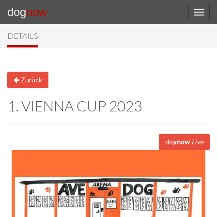
dog
now
DETAILS
Zurück
1. VIENNA CUP 2023
dog
now
Live