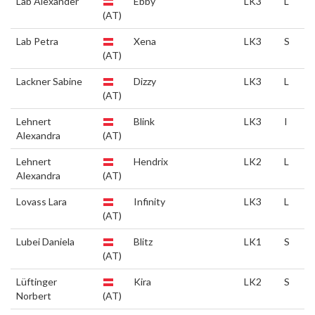
Lab Alexander
Ebby
LK3
L
(AT)
Lab Petra
Xena
LK3
S
(AT)
Lackner Sabine
Dizzy
LK3
L
(AT)
Lehnert
Blink
LK3
I
Alexandra
(AT)
Lehnert
Hendrix
LK2
L
Alexandra
(AT)
Lovass Lara
Infinity
LK3
L
(AT)
Lubei Daniela
Blitz
LK1
S
(AT)
Lüftinger
Kira
LK2
S
Norbert
(AT)