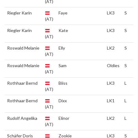
(AT)
Riegler Karin
Faye
LK3
S
(AT)
Riegler Karin
Kate
LK3
S
(AT)
Roswald Melanie
Elly
LK2
S
(AT)
Roswald Melanie
Sam
Oldies
S
(AT)
Rothhaar Bernd
Bliss
LK3
L
(AT)
Rothhaar Bernd
Dixx
LK1
L
(AT)
Rudolf Angelika
Elinor
LK2
L
(AT)
Schäfer Doris
Zookie
LK3
S