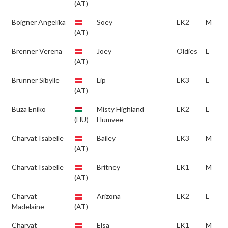
(AT)
Boigner Angelika
Soey
LK2
M
(AT)
Brenner Verena
Joey
Oldies
L
(AT)
Brunner Sibylle
Lip
LK3
L
(AT)
Buza Eniko
Misty Highland
LK2
L
(HU)
Humvee
Charvat Isabelle
Bailey
LK3
M
(AT)
Charvat Isabelle
Britney
LK1
M
(AT)
Charvat
Arizona
LK2
L
Madelaine
(AT)
Charvat
Elsa
LK1
M