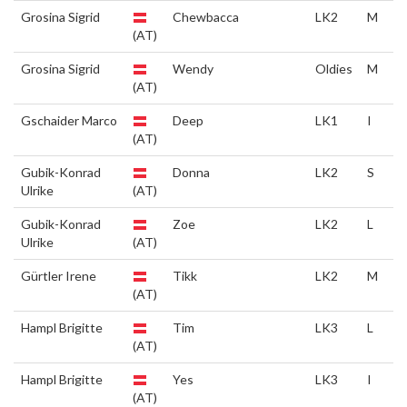
Grosina Sigrid
Chewbacca
LK2
M
(AT)
Grosina Sigrid
Wendy
Oldies
M
(AT)
Gschaider Marco
Deep
LK1
I
(AT)
Gubik-Konrad
Donna
LK2
S
Ulrike
(AT)
Gubik-Konrad
Zoe
LK2
L
Ulrike
(AT)
Gürtler Irene
Tikk
LK2
M
(AT)
Hampl Brigitte
Tim
LK3
L
(AT)
Hampl Brigitte
Yes
LK3
I
(AT)