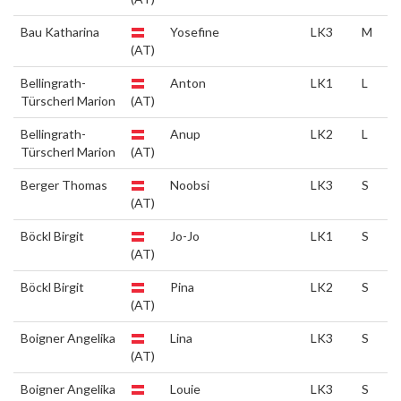
Bau Katharina
Yosefine
LK3
M
(AT)
Bellingrath-
Anton
LK1
L
Türscherl Marion
(AT)
Bellingrath-
Anup
LK2
L
Türscherl Marion
(AT)
Berger Thomas
Noobsi
LK3
S
(AT)
Böckl Birgit
Jo-Jo
LK1
S
(AT)
Böckl Birgit
Pina
LK2
S
(AT)
Boigner Angelika
Lina
LK3
S
(AT)
Boigner Angelika
Louie
LK3
S