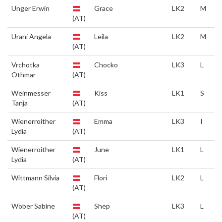
Unger Erwin
Grace
LK2
M
(AT)
Urani Angela
Leila
LK2
M
(AT)
Vrchotka
Chocko
LK3
L
Othmar
(AT)
Weinmesser
Kiss
LK1
S
Tanja
(AT)
Wienerroither
Emma
LK3
I
Lydia
(AT)
Wienerroither
June
LK1
L
Lydia
(AT)
Wittmann Silvia
Flori
LK2
L
(AT)
Wöber Sabine
Shep
LK3
L
(AT)