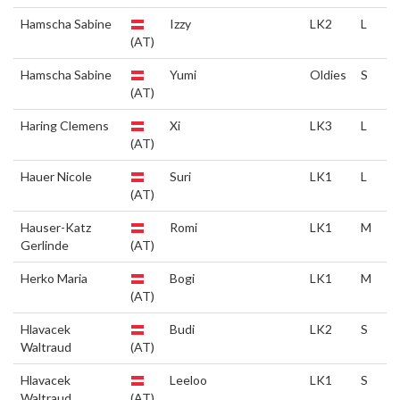
Hamscha Sabine
Izzy
LK2
L
(AT)
Hamscha Sabine
Yumi
Oldies
S
(AT)
Haring Clemens
Xi
LK3
L
(AT)
Hauer Nicole
Suri
LK1
L
(AT)
Hauser-Katz
Romi
LK1
M
Gerlinde
(AT)
Herko Maria
Bogi
LK1
M
(AT)
Hlavacek
Budi
LK2
S
Waltraud
(AT)
Hlavacek
Leeloo
LK1
S
Waltraud
(AT)