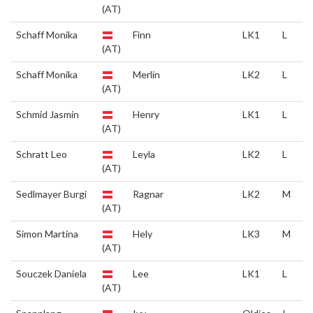
(AT)
Schaff Monika
Finn
LK1
L
(AT)
Schaff Monika
Merlin
LK2
L
(AT)
Schmid Jasmin
Henry
LK1
L
(AT)
Schratt Leo
Leyla
LK2
L
(AT)
Sedlmayer Burgi
Ragnar
LK2
M
(AT)
Simon Martina
Hely
LK3
M
(AT)
Souczek Daniela
Lee
LK1
L
(AT)