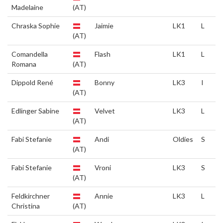
Madelaine
(AT)
Chraska Sophie
Jaimie
LK1
L
(AT)
Comandella
Flash
LK1
L
Romana
(AT)
Dippold René
Bonny
LK3
I
(AT)
Edlinger Sabine
Velvet
LK3
L
(AT)
Fabi Stefanie
Andi
Oldies
S
(AT)
Fabi Stefanie
Vroni
LK3
S
(AT)
Feldkirchner
Annie
LK3
L
Christina
(AT)