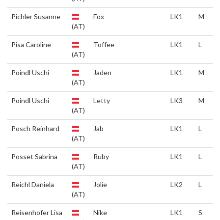
Pichler Susanne
Fox
LK1
M
(AT)
Pisa Caroline
Toffee
LK1
L
(AT)
Poindl Uschi
Jaden
LK1
M
(AT)
Poindl Uschi
Letty
LK3
M
(AT)
Posch Reinhard
Jab
LK1
L
(AT)
Posset Sabrina
Ruby
LK1
L
(AT)
Reichl Daniela
Jolie
LK2
L
(AT)
Reisenhofer Lisa
Nike
LK1
S