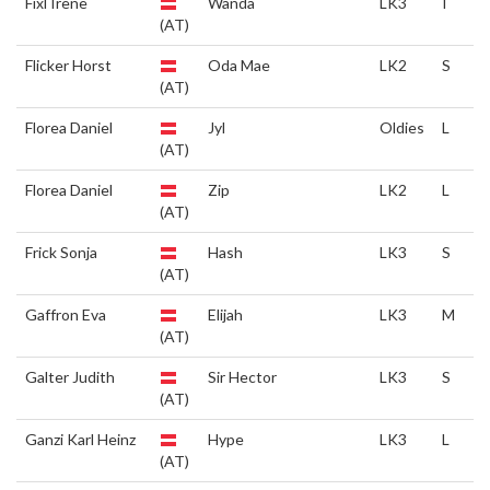
Fixl Irene
Wanda
LK3
I
(AT)
Flicker Horst
Oda Mae
LK2
S
(AT)
Florea Daniel
Jyl
Oldies
L
(AT)
Florea Daniel
Zip
LK2
L
(AT)
Frick Sonja
Hash
LK3
S
(AT)
Gaffron Eva
Elijah
LK3
M
(AT)
Galter Judith
Sir Hector
LK3
S
(AT)
Ganzi Karl Heinz
Hype
LK3
L
(AT)