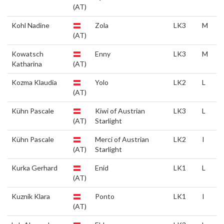
(AT)
Kohl Nadine
Zola
LK3
M
(AT)
Kowatsch
Enny
LK3
M
Katharina
(AT)
Kozma Klaudia
Yolo
LK2
L
(AT)
Kühn Pascale
Kiwi of Austrian
LK3
L
(AT)
Starlight
Kühn Pascale
Merci of Austrian
LK2
I
(AT)
Starlight
Kurka Gerhard
Enid
LK1
L
(AT)
Kuznik Klara
Ponto
LK1
I
(AT)