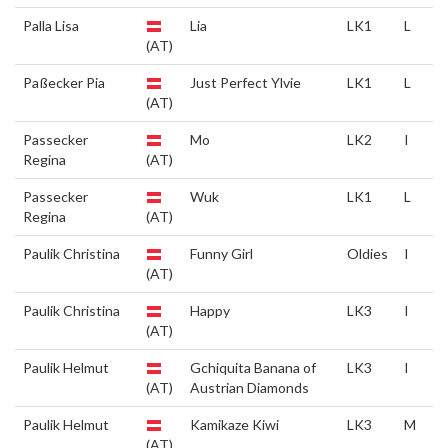
Palla Lisa
Lia
LK1
L
(AT)
Paßecker Pia
Just Perfect Ylvie
LK1
L
(AT)
Passecker
Mo
LK2
I
Regina
(AT)
Passecker
Wuk
LK1
L
Regina
(AT)
Paulik Christina
Funny Girl
Oldies
I
(AT)
Paulik Christina
Happy
LK3
I
(AT)
Paulik Helmut
Gchiquita Banana of
LK3
I
(AT)
Austrian Diamonds
Paulik Helmut
Kamikaze Kiwi
LK3
M
(AT)