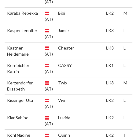
(AT)
Karaba Rebekka
Bibi
LK2
M
(AT)
Kasper Jennifer
Jamie
LK3
L
(AT)
Kastner
Chester
LK3
L
Heidemarie
(AT)
Kernbichler
CASSY
LK1
L
Katrin
(AT)
Kerzendorfer
Twix
LK3
M
Elisabeth
(AT)
Kissinger Uta
Vivi
LK2
L
(AT)
Klar Sabine
Lukida
LK2
L
(AT)
Kohl Nadine
Quinn
LK2
I