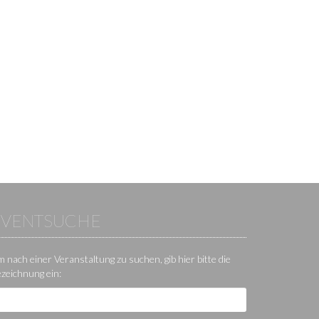
EVENTSUCHE
 nach einer Veranstaltung zu suchen, gib hier bitte die
zeichnung ein: