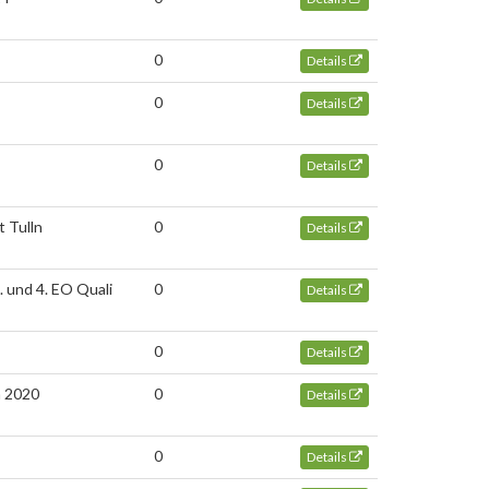
0
Details
0
Details
0
Details
 Tulln
0
Details
. und 4. EO Quali
0
Details
0
Details
n 2020
0
Details
0
Details