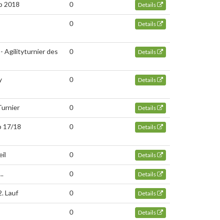
p 2018
0
Details
0
Details
 Agilityturnier des
0
Details
y
0
Details
Turnier
0
Details
p 17/18
0
Details
il
0
Details
..
0
Details
. Lauf
0
Details
0
Details