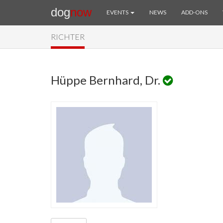
dog
now
EVENTS
NEWS
ADD-ONS
RICHTER
Hüppe Bernhard, Dr.