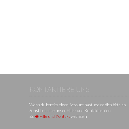
KONTAKTIERE UNS
Wenn du bereits einen Account hast, melde dich bitte an.
Sonst besuche unser Hilfe- und Kontaktcenter:
Zu
Hilfe und Kontakt
wechseln