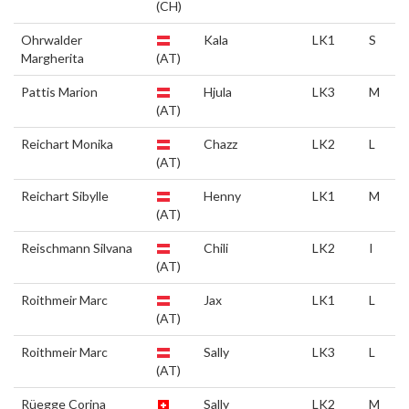
(CH)
Ohrwalder
Kala
LK1
S
Margherita
(AT)
Pattis Marion
Hjula
LK3
M
(AT)
Reichart Monika
Chazz
LK2
L
(AT)
Reichart Sibylle
Henny
LK1
M
(AT)
Reischmann Silvana
Chili
LK2
I
(AT)
Roithmeir Marc
Jax
LK1
L
(AT)
Roithmeir Marc
Sally
LK3
L
(AT)
Rüegge Corina
Sally
LK2
M