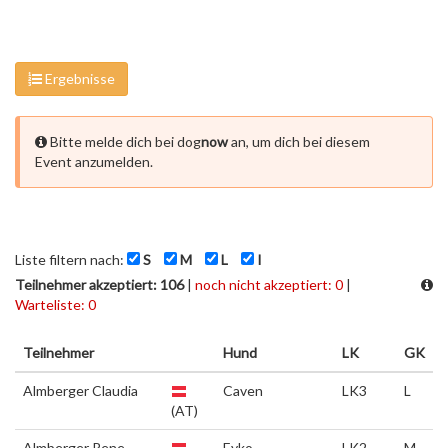
Ergebnisse
Bitte melde dich bei dog
now
an, um dich bei diesem
Event anzumelden.
Liste filtern nach:
S
M
L
I
Teilnehmer akzeptiert: 106
|
noch nicht akzeptiert: 0
|
Warteliste: 0
Teilnehmer
Hund
LK
GK
Almberger Claudia
Caven
LK3
L
(AT)
Almberger Rene
Eyko
LK2
M