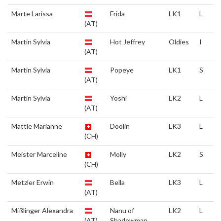
Marte Larissa
Frida
LK1
L
(AT)
Martin Sylvia
Hot Jeffrey
Oldies
I
(AT)
Martin Sylvia
Popeye
LK1
S
(AT)
Martin Sylvia
Yoshi
LK2
L
(AT)
Mattle Marianne
Doolin
LK3
L
(CH)
Meister Marceline
Molly
LK2
S
(CH)
Metzler Erwin
Bella
LK3
L
(AT)
Mißlinger Alexandra
Nanu of
LK2
L
(AT)
Shadowman