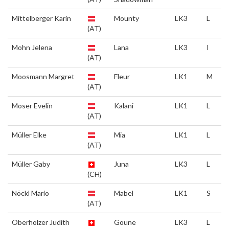
Mittelberger Karin
Mounty
LK3
L
(AT)
Mohn Jelena
Lana
LK3
I
(AT)
Moosmann Margret
Fleur
LK1
M
(AT)
Moser Evelin
Kalani
LK1
L
(AT)
Müller Elke
Mia
LK1
L
(AT)
Müller Gaby
Juna
LK3
L
(CH)
Nöckl Mario
Mabel
LK1
S
(AT)
Oberholzer Judith
Goune
LK3
L