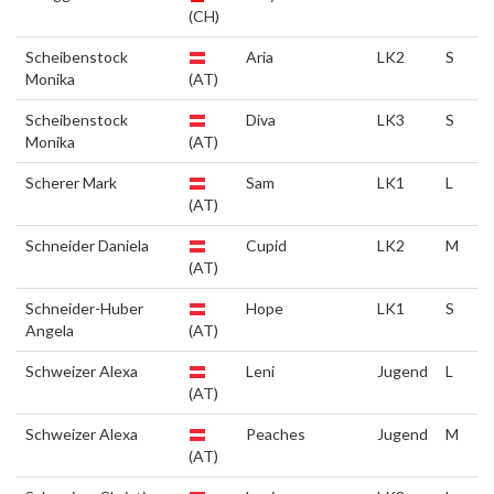
(CH)
Scheibenstock
Aria
LK2
S
Monika
(AT)
Scheibenstock
Diva
LK3
S
Monika
(AT)
Scherer Mark
Sam
LK1
L
(AT)
Schneider Daniela
Cupid
LK2
M
(AT)
Schneider-Huber
Hope
LK1
S
Angela
(AT)
Schweizer Alexa
Leni
Jugend
L
(AT)
Schweizer Alexa
Peaches
Jugend
M
(AT)