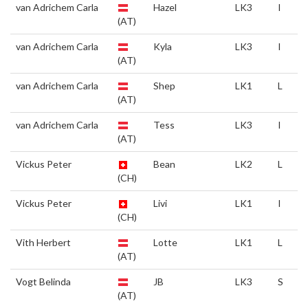
van Adrichem Carla
Hazel
LK3
I
(AT)
van Adrichem Carla
Kyla
LK3
I
(AT)
van Adrichem Carla
Shep
LK1
L
(AT)
van Adrichem Carla
Tess
LK3
I
(AT)
Vickus Peter
Bean
LK2
L
(CH)
Vickus Peter
Livi
LK1
I
(CH)
Vith Herbert
Lotte
LK1
L
(AT)
Vogt Belinda
JB
LK3
S
(AT)