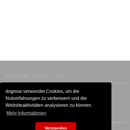
KONTAKTIERE UNS
dognow verwendet Cookies, um die
Wenn du bereits einen Account hast, melde dich bitte an.
Sonst besuche unser Hilfe- und Kontaktcenter:
Nutzerfahrungen zu verbessern und die
Zu
Hilfe und Kontakt
wechseln
Websiteaktivitäten analysieren zu können.
Mehr Informationen
BLEIB IN VERBINDUNG
Verstanden