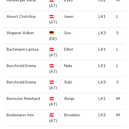
(AT)
Amort Christina
Iwen
LK1
L
(AT)
Angerer Volker
Sox
LK3
S
(DE)
Bachmann Larissa
Elliot
LK1
L
(AT)
Berchtold Emma
Nala
LK1
L
(AT)
Berchtold Emma
Suki
LK3
S
(AT)
Bereuter Reinhard
Ronja
LK1
M
(AT)
Bodemann Irmi
Brooklyn
LK3
M
(AT)