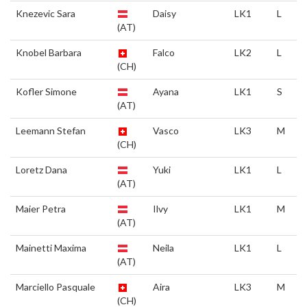
Knezevic Sara
Daisy
LK1
L
(AT)
Knobel Barbara
Falco
LK2
L
(CH)
Kofler Simone
Ayana
LK1
S
(AT)
Leemann Stefan
Vasco
LK3
M
(CH)
Loretz Dana
Yuki
LK1
L
(AT)
Maier Petra
Ilvy
LK1
M
(AT)
Mainetti Maxima
Neila
LK1
L
(AT)
Marciello Pasquale
Aira
LK3
M
(CH)