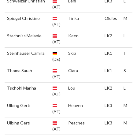
Schweizer Christian
Leni
LK3
L
(AT)
Spiegel Christine
Tinka
Oldies
M
(AT)
Stachniss Melanie
Keen
LK2
L
(AT)
Steinhauser Camilla
Skip
LK1
I
(DE)
Thoma Sarah
Ciara
LK1
S
(AT)
Tschohl Marina
Lou
LK2
L
(AT)
Ulbing Gerti
Heaven
LK3
M
(AT)
Ulbing Gerti
Peaches
LK3
M
(AT)