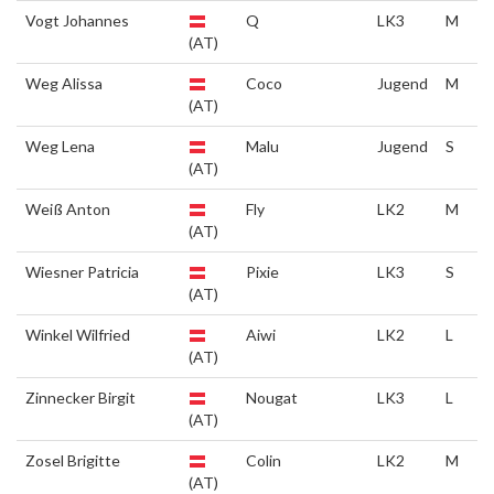
Vogt Johannes
Q
LK3
M
(AT)
Weg Alissa
Coco
Jugend
M
(AT)
Weg Lena
Malu
Jugend
S
(AT)
Weiß Anton
Fly
LK2
M
(AT)
Wiesner Patricia
Pixie
LK3
S
(AT)
Winkel Wilfried
Aiwi
LK2
L
(AT)
Zinnecker Birgit
Nougat
LK3
L
(AT)
Zosel Brigitte
Colin
LK2
M
(AT)