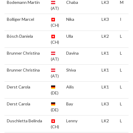
Bodemann Martin
Chaba
LK3
M
(AT)
Bolliger Marcel
Nika
LK3
I
(CH)
Bösch Daniela
Ulla
LK2
L
(CH)
Brunner Christina
Davina
LK1
L
(AT)
Brunner Christina
Shiva
LK1
L
(AT)
Derst Carola
Ailis
LK1
L
(DE)
Derst Carola
Bay
LK3
L
(DE)
Duschletta Belinda
Lenny
LK2
L
(CH)