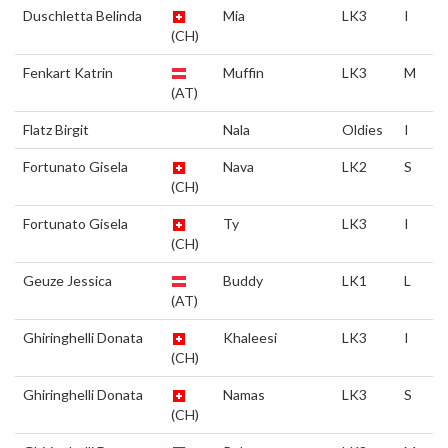
Duschletta Belinda
Mia
LK3
I
(CH)
Fenkart Katrin
Muffin
LK3
M
(AT)
Flatz Birgit
Nala
Oldies
I
Fortunato Gisela
Nava
LK2
S
(CH)
Fortunato Gisela
Ty
LK3
I
(CH)
Geuze Jessica
Buddy
LK1
L
(AT)
Ghiringhelli Donata
Khaleesi
LK3
I
(CH)
Ghiringhelli Donata
Namas
LK3
S
(CH)