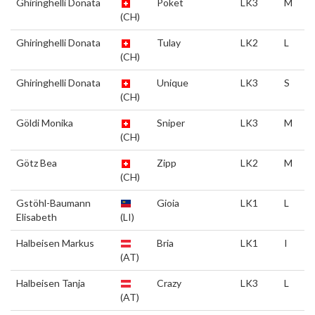
Ghiringhelli Donata
Poket
LK3
M
(CH)
Ghiringhelli Donata
Tulay
LK2
L
(CH)
Ghiringhelli Donata
Unique
LK3
S
(CH)
Göldi Monika
Sniper
LK3
M
(CH)
Götz Bea
Zipp
LK2
M
(CH)
Gstöhl-Baumann
Gioia
LK1
L
Elisabeth
(LI)
Halbeisen Markus
Bria
LK1
I
(AT)
Halbeisen Tanja
Crazy
LK3
L
(AT)