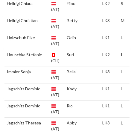
Hellrigl Chiara
Filou
LK2
S
(AT)
Hellrigl Christian
Betty
LK3
M
(AT)
Holzschuh Elke
Odin
LK1
L
(AT)
Houschka Stefanie
Suri
LK2
I
(CH)
Immler Sonja
Bella
LK3
L
(AT)
Jagschitz Dominic
Kody
LK1
L
(AT)
Jagschitz Dominic
Rio
LK1
L
(AT)
Jagschitz Theresa
Abby
LK3
L
(AT)