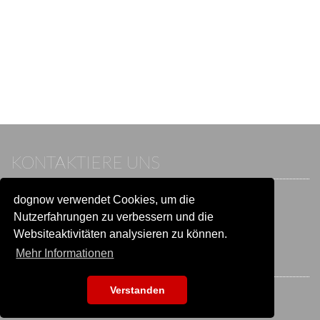
KONTAKTIERE UNS
dognow verwendet Cookies, um die
Wenn du bereits einen Account hast, melde dich bitte an.
Sonst besuche unser Hilfe- und Kontaktcenter:
Nutzerfahrungen zu verbessern und die
Zu
Hilfe und Kontakt
wechseln
Websiteaktivitäten analysieren zu können.
Mehr Informationen
BLEIB IN VERBINDUNG
Verstanden