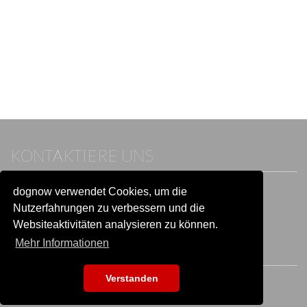
KONTAKTIERE UNS
dognow verwendet Cookies, um die
Wenn du bereits einen Account hast, melde dich bitte an.
Sonst besuche unser Hilfe- und Kontaktcenter:
Nutzerfahrungen zu verbessern und die
Zu
Hilfe und Kontakt
wechseln
Websiteaktivitäten analysieren zu können.
Mehr Informationen
BLEIB IN VERBINDUNG
Verstanden