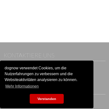
KONTAKTIERE UNS
dognow verwendet Cookies, um die
Wenn du bereits einen Account hast, melde dich bitte an.
Sonst besuche unser Hilfe- und Kontaktcenter:
Nutzerfahrungen zu verbessern und die
Zu
Hilfe und Kontakt
wechseln
Websiteaktivitäten analysieren zu können.
Mehr Informationen
BLEIB IN VERBINDUNG
Verstanden