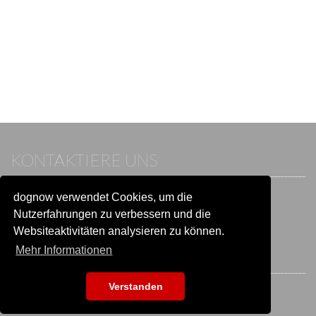
KONTAKTIERE UNS
dognow verwendet Cookies, um die
Wenn du bereits einen Account hast, melde dich bitte an.
Sonst besuche unser Hilfe- und Kontaktcenter:
Nutzerfahrungen zu verbessern und die
Zu
Hilfe und Kontakt
wechseln
Websiteaktivitäten analysieren zu können.
Mehr Informationen
BLEIB IN VERBINDUNG
Verstanden