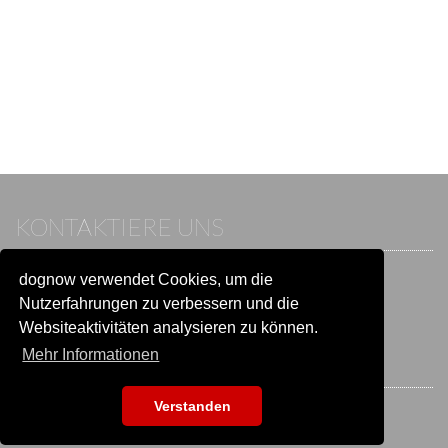
KONTAKTIERE UNS
dognow verwendet Cookies, um die
Wenn du bereits einen Account hast, melde dich bitte an.
Sonst besuche unser Hilfe- und Kontaktcenter:
Nutzerfahrungen zu verbessern und die
Zu
Hilfe und Kontakt
wechseln
Websiteaktivitäten analysieren zu können.
Mehr Informationen
BLEIB IN VERBINDUNG
Verstanden