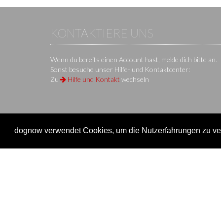
KONTAKTIERE UNS
Wenn du bereits einen Account hast, melde dich bitte an.
Sonst besuche unser Hilfe- und Kontaktcenter:
Zu
Hilfe und Kontakt
wechseln
dognow verwendet Cookies, um die Nutzerfahrungen zu ver
KS IT-Services KG
© 2013-2026 | dog
now
ist eine Onli
Unternehmen
Verein
Unternehmen
Veransta
Impressum
Onlinem
Nutzungsbedingungen / AGB
Einen Ve
Datenschutz
Überblic