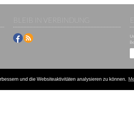
BLEIB IN VERBINDUNG
Um
Be
bessern und die Websiteaktivitäten analysieren zu können.
Me
ne-Plattform der KS IT-Services KG | Version:
29.5.1
|
Systemstatus
e / Veranstalter
Teilnehmer
lter-Lizenzen
Events
eldung
Ergebnisse
rein verwalten
Termine/Seminare
k
Statistikcenter
News