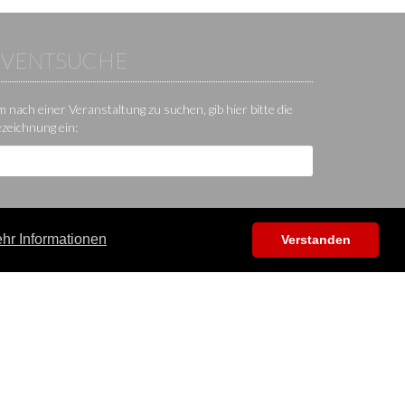
EVENTSUCHE
 nach einer Veranstaltung zu suchen, gib hier bitte die
zeichnung ein:
hr Informationen
Verstanden
Hilfe / Kontakt / Sonstiges
App
Kontakt
Hilfecenter
Forum
Shop