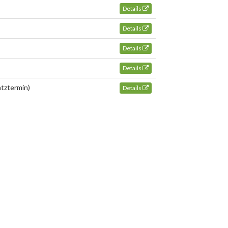
Details
Details
Details
Details
atztermin)
Details