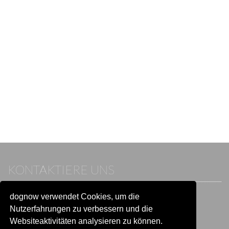
KONTAKTIERE UNS
dognow verwendet Cookies, um die
Wenn du bereits einen Account hast, melde dich bitte an.
Sonst besuche unser Hilfe- und Kontaktcenter:
Nutzerfahrungen zu verbessern und die
Zu
Hilfe und Kontakt
wechseln
Websiteaktivitäten analysieren zu können.