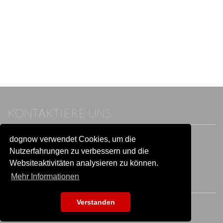
KONTAKTIERE UNS
dognow verwendet Cookies, um die
Wenn du bereits einen Account hast, melde dich bitte an.
Sonst besuche unser Hilfe- und Kontaktcenter:
Nutzerfahrungen zu verbessern und die
Zu
Hilfe und Kontakt
wechseln
Websiteaktivitäten analysieren zu können.
Mehr Informationen
BLEIB IN VERBINDUNG
Verstanden