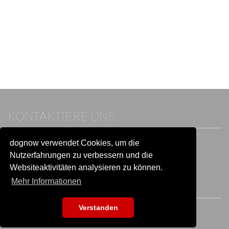
KONTAKTIERE UNS
dognow verwendet Cookies, um die
Wenn du bereits einen Account hast, melde dich bitte an.
Sonst besuche unser Hilfe- und Kontaktcenter:
Nutzerfahrungen zu verbessern und die
Zu
Hilfe und Kontakt
wechseln
Websiteaktivitäten analysieren zu können.
Mehr Informationen
BLEIB IN VERBINDUNG
Verstanden