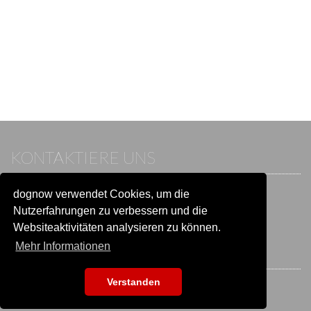
KONTAKTIERE UNS
dognow verwendet Cookies, um die
Wenn du bereits einen Account hast, melde dich bitte an.
Sonst besuche unser Hilfe- und Kontaktcenter:
Nutzerfahrungen zu verbessern und die
Zu
Hilfe und Kontakt
wechseln
Websiteaktivitäten analysieren zu können.
Mehr Informationen
BLEIB IN VERBINDUNG
Verstanden