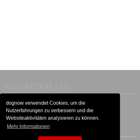
KONTAKTIERE UNS
dognow verwendet Cookies, um die
Wenn du bereits einen Account hast, melde dich bitte an.
Sonst besuche unser Hilfe- und Kontaktcenter:
Nutzerfahrungen zu verbessern und die
Zu
Hilfe und Kontakt
wechseln
Websiteaktivitäten analysieren zu können.
Mehr Informationen
BLEIB IN VERBINDUNG