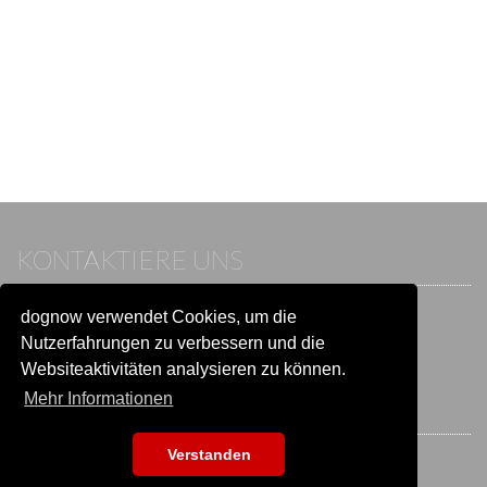
KONTAKTIERE UNS
dognow verwendet Cookies, um die
Wenn du bereits einen Account hast, melde dich bitte an.
Sonst besuche unser Hilfe- und Kontaktcenter:
Nutzerfahrungen zu verbessern und die
Zu
Hilfe und Kontakt
wechseln
Websiteaktivitäten analysieren zu können.
Mehr Informationen
BLEIB IN VERBINDUNG
Verstanden