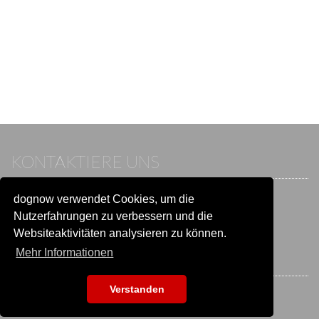
KONTAKTIERE UNS
dognow verwendet Cookies, um die
Wenn du bereits einen Account hast, melde dich bitte an.
Sonst besuche unser Hilfe- und Kontaktcenter:
Nutzerfahrungen zu verbessern und die
Zu
Hilfe und Kontakt
wechseln
Websiteaktivitäten analysieren zu können.
Mehr Informationen
BLEIB IN VERBINDUNG
Verstanden