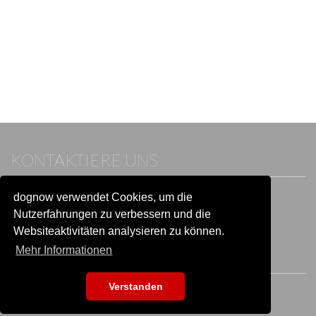
KONTAKTIERE UNS
dognow verwendet Cookies, um die
Wenn du bereits einen Account hast, melde dich bitte an.
Sonst besuche unser Hilfe- und Kontaktcenter:
Nutzerfahrungen zu verbessern und die
Zu
Hilfe und Kontakt
wechseln
Websiteaktivitäten analysieren zu können.
Mehr Informationen
BLEIB IN VERBINDUNG
Verstanden