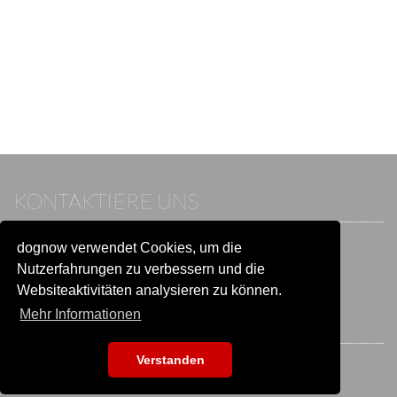
KONTAKTIERE UNS
dognow verwendet Cookies, um die
Wenn du bereits einen Account hast, melde dich bitte an.
Sonst besuche unser Hilfe- und Kontaktcenter:
Nutzerfahrungen zu verbessern und die
Zu
Hilfe und Kontakt
wechseln
Websiteaktivitäten analysieren zu können.
Mehr Informationen
BLEIB IN VERBINDUNG
Verstanden