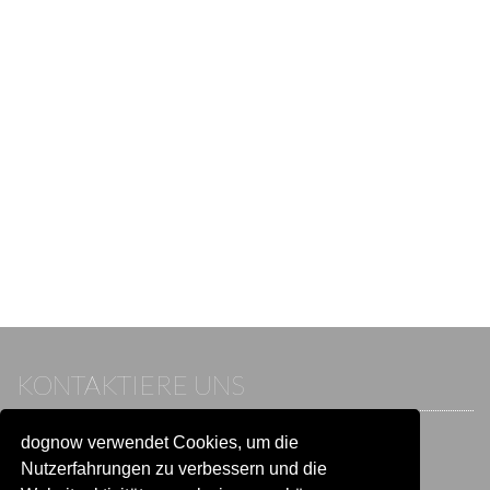
KONTAKTIERE UNS
dognow verwendet Cookies, um die
Wenn du bereits einen Account hast, melde dich bitte an.
Sonst besuche unser Hilfe- und Kontaktcenter:
Nutzerfahrungen zu verbessern und die
Zu
Hilfe und Kontakt
wechseln