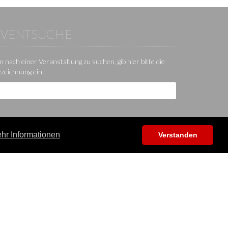
EVENTSUCHE
 nach einer Veranstaltung zu suchen, gib hier bitte die
zeichnung ein:
hr Informationen
Verstanden
Hilfe / Kontakt / Sonstiges
App
Kontakt
Hilfecenter
Forum
Shop