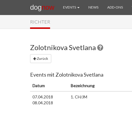
dog
now
EVENTS
NEWS
ADD-ONS
RICHTER
Zolotnikova Svetlana
Zurück
Events mit Zolotnikova Svetlana
Datum
Bezeichnung
07.04.2018
1. CH/JM
08.04.2018