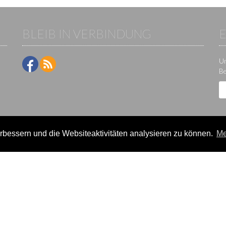
BLEIB IN VERBINDUNG
Um
Be
bessern und die Websiteaktivitäten analysieren zu können.
Me
ne-Plattform der KS IT-Services KG | Version:
29.5.1
|
Systemstatus
e / Veranstalter
Teilnehmer
lter-Lizenzen
Events
eldung
Ergebnisse
rein verwalten
Termine/Seminare
k
Statistikcenter
News