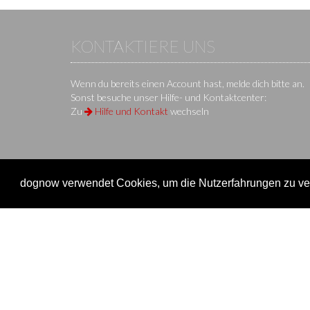
KONTAKTIERE UNS
Wenn du bereits einen Account hast, melde dich bitte an.
Sonst besuche unser Hilfe- und Kontaktcenter:
Zu
Hilfe und Kontakt
wechseln
dognow verwendet Cookies, um die Nutzerfahrungen zu ver
KS IT-Services KG
© 2013-2026 | dog
now
ist eine Onli
Unternehmen
Verein
Unternehmen
Veransta
Impressum
Onlinem
Nutzungsbedingungen / AGB
Einen Ve
Datenschutz
Überblic