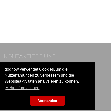
KONTAKTIERE UNS
dognow verwendet Cookies, um die
Wenn du bereits einen Account hast, melde dich bitte an.
Sonst besuche unser Hilfe- und Kontaktcenter:
Nutzerfahrungen zu verbessern und die
Zu
Hilfe und Kontakt
wechseln
Websiteaktivitäten analysieren zu können.
Mehr Informationen
BLEIB IN VERBINDUNG
Verstanden