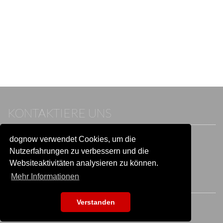
KONTAKTIERE UNS
dognow verwendet Cookies, um die
Wenn du bereits einen Account hast, melde dich bitte an.
Sonst besuche unser Hilfe- und Kontaktcenter:
Nutzerfahrungen zu verbessern und die
Zu
Hilfe und Kontakt
wechseln
Websiteaktivitäten analysieren zu können.
Mehr Informationen
BLEIB IN VERBINDUNG
Verstanden