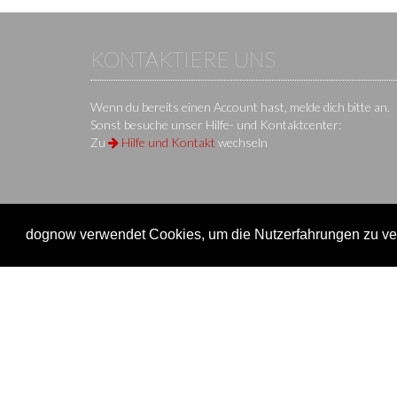
KONTAKTIERE UNS
Wenn du bereits einen Account hast, melde dich bitte an.
Sonst besuche unser Hilfe- und Kontaktcenter:
Zu
Hilfe und Kontakt
wechseln
dognow verwendet Cookies, um die Nutzerfahrungen zu ver
KS IT-Services KG
© 2013-2026 | dog
now
ist eine Onli
Unternehmen
Verein
Unternehmen
Veransta
Impressum
Onlinem
Nutzungsbedingungen / AGB
Einen Ve
Datenschutz
Überblic