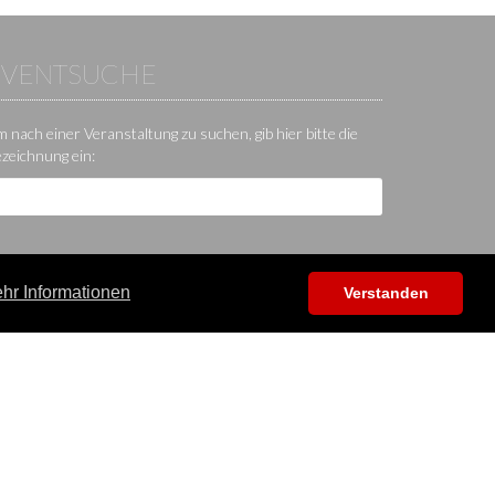
EVENTSUCHE
 nach einer Veranstaltung zu suchen, gib hier bitte die
zeichnung ein:
hr Informationen
Verstanden
Hilfe / Kontakt / Sonstiges
App
Kontakt
Hilfecenter
Forum
Shop