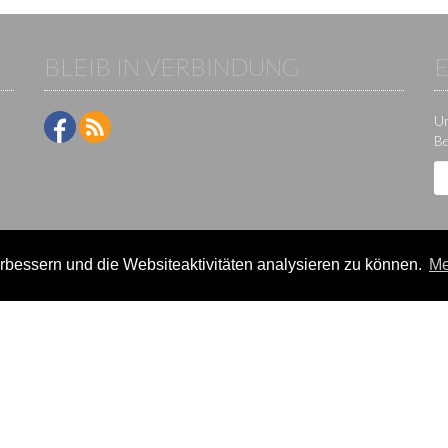
BLEIB IN VERBINDUNG
Um
Be
bessern und die Websiteaktivitäten analysieren zu können.
Me
ne-Plattform der KS IT-Services KG | Version:
29.5.1
|
Systemstatus
e / Veranstalter
Teilnehmer
lter-Lizenzen
Events
eldung
Ergebnisse
rein verwalten
Termine/Seminare
k
Statistikcenter
News