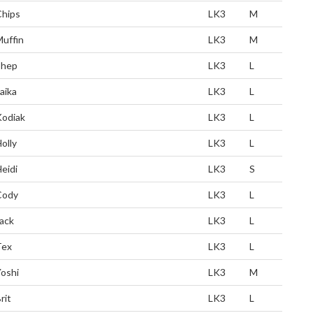
Chips
LK3
M
uffin
LK3
M
Shep
LK3
L
aika
LK3
L
Kodiak
LK3
L
olly
LK3
L
eidi
LK3
S
Cody
LK3
L
ack
LK3
L
Tex
LK3
L
oshi
LK3
M
rit
LK3
L