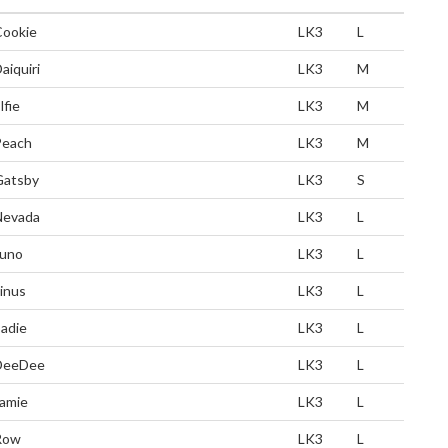
Cookie
LK3
L
aiquiri
LK3
M
lfie
LK3
M
Peach
LK3
M
Gatsby
LK3
S
Nevada
LK3
L
Juno
LK3
L
inus
LK3
L
adie
LK3
L
DeeDee
LK3
L
amie
LK3
L
Row
LK3
L