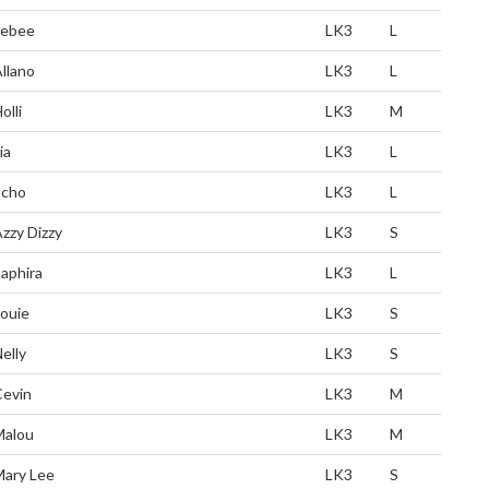
Febee
LK3
L
llano
LK3
L
olli
LK3
M
ia
LK3
L
Echo
LK3
L
zzy Dizzy
LK3
S
aphira
LK3
L
ouie
LK3
S
elly
LK3
S
Cevin
LK3
M
Malou
LK3
M
Mary Lee
LK3
S