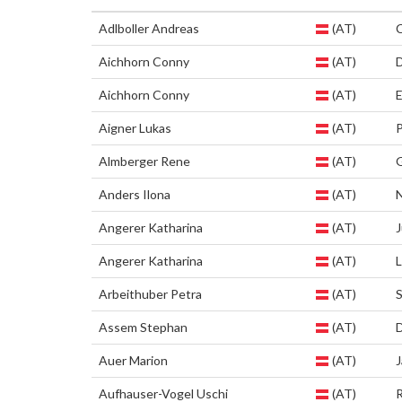
Adlboller Andreas
(AT)
Aichhorn Conny
(AT)
D
Aichhorn Conny
(AT)
E
Aigner Lukas
(AT)
Almberger Rene
(AT)
Anders Ilona
(AT)
Angerer Katharina
(AT)
Angerer Katharina
(AT)
L
Arbeithuber Petra
(AT)
S
Assem Stephan
(AT)
Auer Marion
(AT)
J
Aufhauser-Vogel Uschi
(AT)