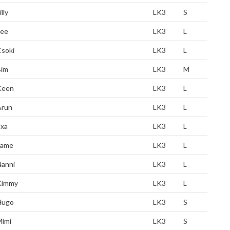
illy
LK3
S
Lee
LK3
L
soki
LK3
L
Bim
LK3
M
Keen
LK3
L
Arun
LK3
L
Exa
LK3
L
Fame
LK3
L
Nanni
LK3
L
Kimmy
LK3
L
Hugo
LK3
S
Mimi
LK3
S