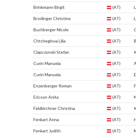
Brinkmann Birgit
(AT)
L
Brodinger Christine
(AT)
Buchberger Nicole
(AT)
C
Chtcheglova Lilia
(AT)
Clapczynski Stefan
(AT)
Curin Manuela
(AT)
Curin Manuela
(AT)
Enzenberger Roman
(AT)
Ericson Anita
(AT)
Feldkirchner Christina
(AT)
Fenkart Anna
(AT)
Fenkart Judith
(AT)