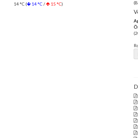
(B
14 °C (
14 °C
/
15 °C
)
V
Ag
Ös
(2
R
D