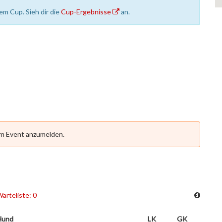
em Cup. Sieh dir die
Cup-Ergebnisse
an.
em Event anzumelden.
arteliste: 0
Hund
LK
GK