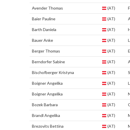
Avender Thomas
(AT)
Baier Pauline
(AT)
A
Barth Daniela
(AT)
H
Bauer Anke
(AT)
L
Berger Thomas
(AT)
Berndorfer Sabine
(AT)
A
Bischofberger Kristyna
(AT)
S
Boigner Angelika
(AT)
L
Boigner Angelika
(AT)
N
Bozek Barbara
(AT)
Brandl Angelika
(AT)
Brezovits Bettina
(AT)