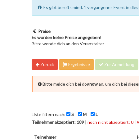
Es gibt bereits mind. 1 vergangenes Event in dies
Preise
Es wurden keine Preise angegeben!
Bitte wende dich an den Veranstalter.
Zurück
Ergebnisse
Zur Anmeldung
Bitte melde dich bei dog
now
an, um dich bei dies
Liste filtern nach:
S
M
L
Teilnehmer akzeptiert: 189
|
noch nicht akzeptiert: 0
|
W
Teilnehmer