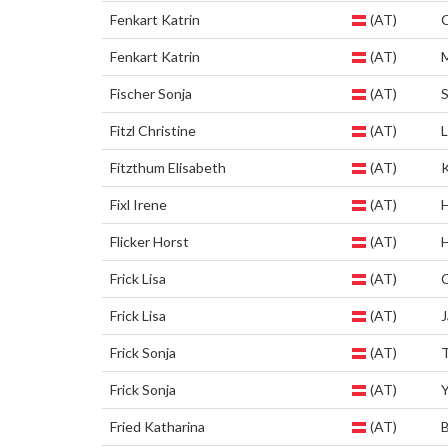
Fenkart Katrin
(AT)
Fenkart Katrin
(AT)
M
Fischer Sonja
(AT)
Fitzl Christine
(AT)
L
Fitzthum Elisabeth
(AT)
Fixl Irene
(AT)
H
Flicker Horst
(AT)
H
Frick Lisa
(AT)
Frick Lisa
(AT)
J
Frick Sonja
(AT)
Frick Sonja
(AT)
Y
Fried Katharina
(AT)
B