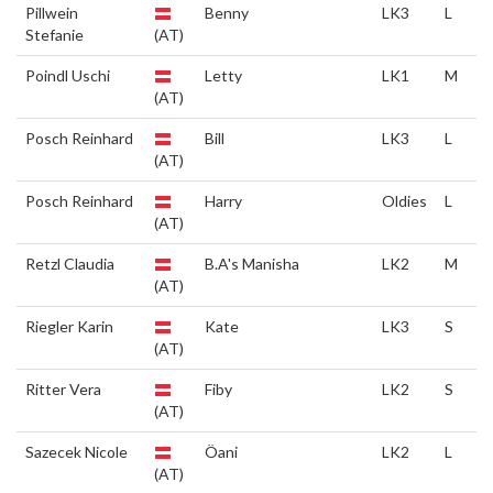
Pillwein
Benny
LK3
L
Stefanie
(AT)
Poindl Uschi
Letty
LK1
M
(AT)
Posch Reinhard
Bill
LK3
L
(AT)
Posch Reinhard
Harry
Oldies
L
(AT)
Retzl Claudia
B.A's Manisha
LK2
M
(AT)
Riegler Karin
Kate
LK3
S
(AT)
Ritter Vera
Fiby
LK2
S
(AT)
Sazecek Nicole
Öani
LK2
L
(AT)