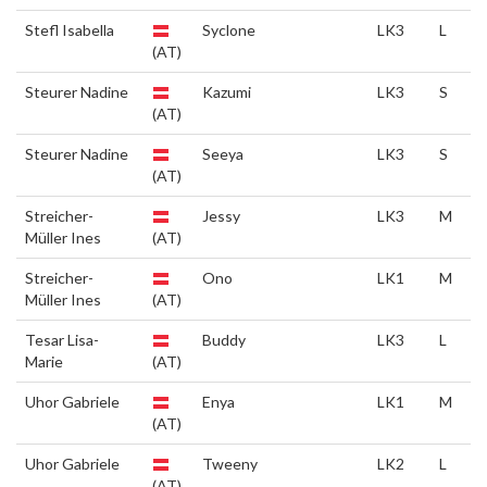
Stefl Isabella
Syclone
LK3
L
(AT)
Steurer Nadine
Kazumi
LK3
S
(AT)
Steurer Nadine
Seeya
LK3
S
(AT)
Streicher-
Jessy
LK3
M
Müller Ines
(AT)
Streicher-
Ono
LK1
M
Müller Ines
(AT)
Tesar Lisa-
Buddy
LK3
L
Marie
(AT)
Uhor Gabriele
Enya
LK1
M
(AT)
Uhor Gabriele
Tweeny
LK2
L
(AT)