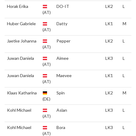
Horak Erika
DO-IT
LK2
L
(AT)
Huber Gabriele
Datty
LK1
M
(AT)
Jaetke Johanna
Pepper
LK2
L
(AT)
Juwan Daniela
Aimee
LK3
L
(AT)
Juwan Daniela
Maevee
LK1
L
(AT)
Klaas Katharina
Spin
LK2
M
(DE)
Kohl Michael
Aslan
LK3
L
(AT)
Kohl Michael
Bora
LK3
L
(AT)