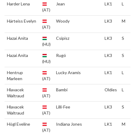
Harder Lena
Jean
LK1
L
(AT)
Härteiss Evelyn
Woody
LK3
M
(AT)
Hazai Anita
Csipisz
LK3
S
(HU)
Hazai Anita
Rugó
LK3
S
(HU)
Hentrup
Lucky Aramis
LK1
L
Marleen
(AT)
Hlavacek
Bambi
Oldies
L
Waltraud
(AT)
Hlavacek
Lilli-Fee
LK3
S
Waltraud
(AT)
Högl Eveline
Indiana Jones
LK1
M
(AT)