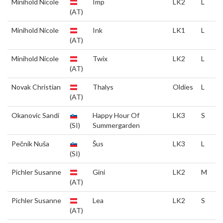
Minihold Nicole
Imp
LK2
L
(AT)
Minihold Nicole
Ink
LK1
L
(AT)
Minihold Nicole
Twix
LK2
L
(AT)
Novak Christian
Thalys
Oldies
L
(AT)
Okanovic Sandi
Happy Hour Of
LK3
S
(SI)
Summergarden
Pečnik Nuša
Šus
LK3
L
(SI)
Pichler Susanne
Gini
LK2
M
(AT)
Pichler Susanne
Lea
LK2
S
(AT)