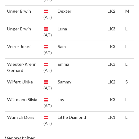
Unger Erwin
Dexter
LK2
M
(AT)
Unger Erwin
Luna
LK3
L
(AT)
Veizer Josef
Sam
LK3
L
(AT)
Wiester-Krenn
Emma
LK3
L
Gerhard
(AT)
Wilfert Ulrike
Sammy
LK2
S
(AT)
Wittmann Silvia
Joy
LK3
L
(AT)
Wunsch Doris
Little Diamond
LK1
L
(AT)
Veranstalter