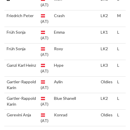
(AT)
Friedrich Peter
Crash
LK2
M
(AT)
Früh Sonja
Emma
LK1
L
(AT)
Früh Sonja
Roxy
LK2
L
(AT)
Ganzi Karl Heinz
Hype
LK3
L
(AT)
Gartler-Rappold
Aylin
Oldies
L
Karin
(AT)
Gartler-Rappold
Blue Shanell
LK2
L
Karin
(AT)
Gerevini Anja
Konrad
Oldies
L
(AT)