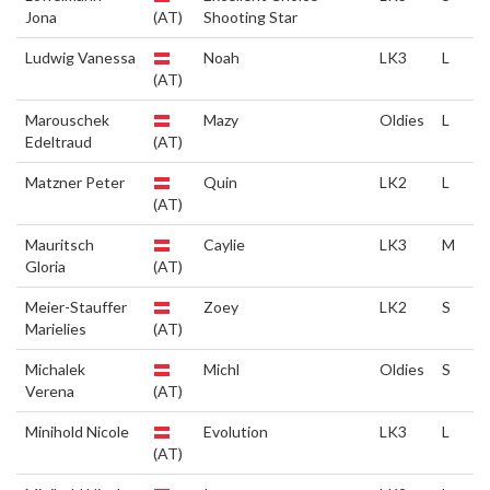
Jona
(AT)
Shooting Star
Ludwig Vanessa
Noah
LK3
L
(AT)
Marouschek
Mazy
Oldies
L
Edeltraud
(AT)
Matzner Peter
Quin
LK2
L
(AT)
Mauritsch
Caylie
LK3
M
Gloria
(AT)
Meier-Stauffer
Zoey
LK2
S
Marielies
(AT)
Michalek
Michl
Oldies
S
Verena
(AT)
Minihold Nicole
Evolution
LK3
L
(AT)