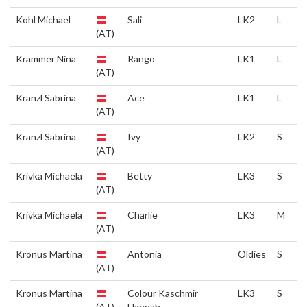
Kohl Michael
Sali
LK2
L
(AT)
Krammer Nina
Rango
LK1
L
(AT)
Kränzl Sabrina
Ace
LK1
L
(AT)
Kränzl Sabrina
Ivy
LK2
S
(AT)
Krivka Michaela
Betty
LK3
S
(AT)
Krivka Michaela
Charlie
LK3
M
(AT)
Kronus Martina
Antonia
Oldies
S
(AT)
Kronus Martina
Colour Kaschmir
LK3
S
(AT)
Hannah