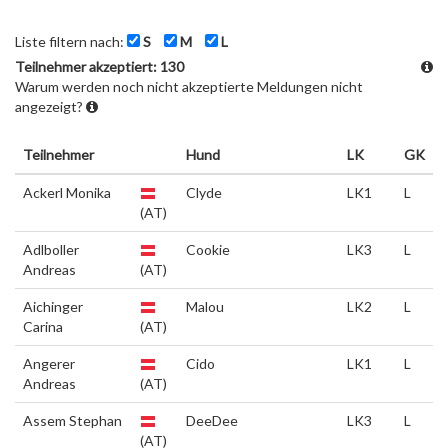
Liste filtern nach:
S
M
L
Teilnehmer akzeptiert: 130
Warum werden noch nicht akzeptierte Meldungen nicht
angezeigt?
Teilnehmer
Hund
LK
GK
Ackerl Monika
Clyde
LK1
L
(AT)
Adlboller
Cookie
LK3
L
Andreas
(AT)
Aichinger
Malou
LK2
L
Carina
(AT)
Angerer
Cido
LK1
L
Andreas
(AT)
Assem Stephan
DeeDee
LK3
L
(AT)