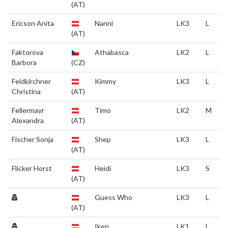
(AT)
Ericson Anita
Nanni
LK3
L
(AT)
Faktorova
Athabasca
LK2
L
Barbora
(CZ)
Feldkirchner
Kimmy
LK3
L
Christina
(AT)
Fellermayr
Timo
LK2
M
Alexandra
(AT)
Fischer Sonja
Shep
LK3
L
(AT)
Flicker Horst
Heidi
LK3
S
(AT)
Guess Who
LK3
L
(AT)
Iken
LK1
L