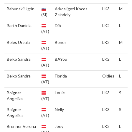
Babunski Ugrin
Arkosligeti Kocos
LK3
M
(SI)
Zsindely
Barth Daniela
Dió
LK2
L
(AT)
Beles Ursula
Bones
LK2
M
(AT)
Belko Sandra
BAYou
LK2
L
(AT)
Belko Sandra
Florida
Oldies
L
(AT)
Boigner
Louie
LK3
S
Angelika
(AT)
Boigner
Nelly
LK3
S
Angelika
(AT)
Brenner Verena
Joey
LK2
L