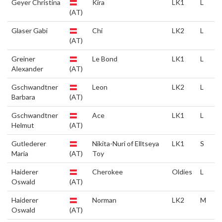
Geyer Christina
Kira
LK1
L
(AT)
Glaser Gabi
Chi
LK2
L
(AT)
Greiner
Le Bond
LK1
L
Alexander
(AT)
Gschwandtner
Leon
LK2
L
Barbara
(AT)
Gschwandtner
Ace
LK1
L
Helmut
(AT)
Gutlederer
Nikita-Nuri of Elltseya
LK1
S
Maria
(AT)
Toy
Haiderer
Cherokee
Oldies
L
Oswald
(AT)
Haiderer
Norman
LK2
M
Oswald
(AT)