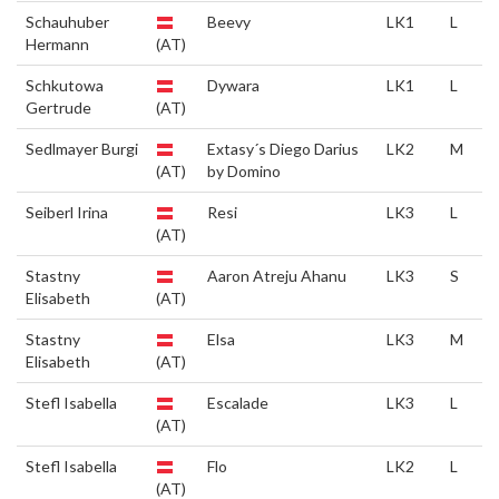
Schauhuber
Beevy
LK1
L
Hermann
(AT)
Schkutowa
Dywara
LK1
L
Gertrude
(AT)
Sedlmayer Burgi
Extasy´s Diego Darius
LK2
M
(AT)
by Domino
Seiberl Irina
Resi
LK3
L
(AT)
Stastny
Aaron Atreju Ahanu
LK3
S
Elisabeth
(AT)
Stastny
Elsa
LK3
M
Elisabeth
(AT)
Stefl Isabella
Escalade
LK3
L
(AT)
Stefl Isabella
Flo
LK2
L
(AT)