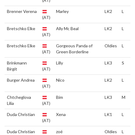
(AT)
Brenner Verena
Marley
LK2
L
(AT)
Bretschko Elke
Ally Mc Beal
LK2
L
(AT)
Bretschko Elke
Gorgeous Panda of
Oldies
L
(AT)
Green Borderline
Brinkmann
Lilly
LK3
S
Birgit
(AT)
Burger Andrea
Nico
LK2
L
(AT)
Chtcheglova
Bim
LK3
M
Lilia
(AT)
Duda Christian
Xena
LK1
L
(AT)
Duda Christian
zoé
Oldies
L