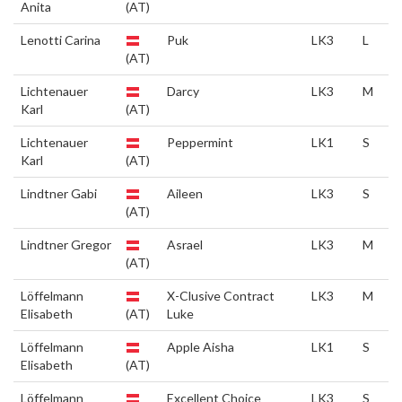
Anita
(AT)
Lenotti Carina
Puk
LK3
L
(AT)
Lichtenauer
Darcy
LK3
M
Karl
(AT)
Lichtenauer
Peppermint
LK1
S
Karl
(AT)
Lindtner Gabi
Aileen
LK3
S
(AT)
Lindtner Gregor
Asrael
LK3
M
(AT)
Löffelmann
X-Clusive Contract
LK3
M
Elisabeth
(AT)
Luke
Löffelmann
Apple Aisha
LK1
S
Elisabeth
(AT)
Löffelmann
Excellent Choice
LK3
S