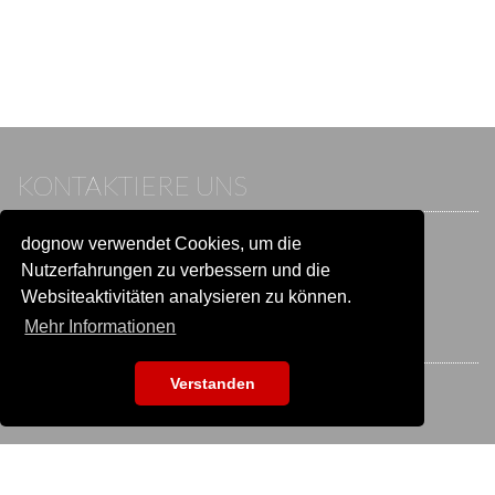
KONTAKTIERE UNS
dognow verwendet Cookies, um die
Wenn du bereits einen Account hast, melde dich bitte an.
Sonst besuche unser Hilfe- und Kontaktcenter:
Nutzerfahrungen zu verbessern und die
Zu
Hilfe und Kontakt
wechseln
Websiteaktivitäten analysieren zu können.
Mehr Informationen
BLEIB IN VERBINDUNG
Verstanden
EVENTSUCHE