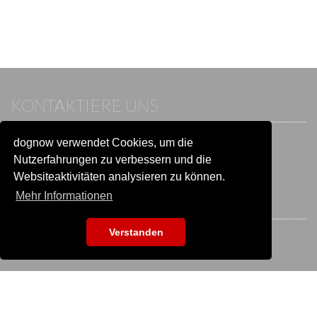
KONTAKTIERE UNS
dognow verwendet Cookies, um die
Wenn du bereits einen Account hast, melde dich bitte an.
Sonst besuche unser Hilfe- und Kontaktcenter:
Nutzerfahrungen zu verbessern und die
Zu
Hilfe und Kontakt
wechseln
Websiteaktivitäten analysieren zu können.
Mehr Informationen
BLEIB IN VERBINDUNG
Verstanden
EVENTSUCHE