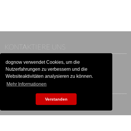
KONTAKTIERE UNS
dognow verwendet Cookies, um die
Wenn du bereits einen Account hast, melde dich bitte an.
Sonst besuche unser Hilfe- und Kontaktcenter:
Nutzerfahrungen zu verbessern und die
Zu
Hilfe und Kontakt
wechseln
Websiteaktivitäten analysieren zu können.
Mehr Informationen
BLEIB IN VERBINDUNG
Verstanden
EVENTSUCHE