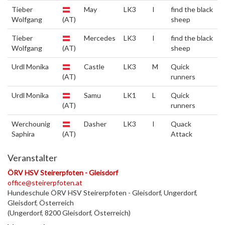
Tieber
May
LK3
I
find the black
Wolfgang
(AT)
sheep
Tieber
Mercedes
LK3
I
find the black
Wolfgang
(AT)
sheep
Urdl Monika
Castle
LK3
M
Quick
(AT)
runners
Urdl Monika
Samu
LK1
L
Quick
(AT)
runners
Werchounig
Dasher
LK3
I
Quack
Saphira
(AT)
Attack
Veranstalter
ÖRV HSV Steirerpfoten - Gleisdorf
office@steirerpfoten.at
Hundeschule ÖRV HSV Steirerpfoten - Gleisdorf, Ungerdorf,
Gleisdorf, Österreich
(Ungerdorf, 8200 Gleisdorf, Österreich)