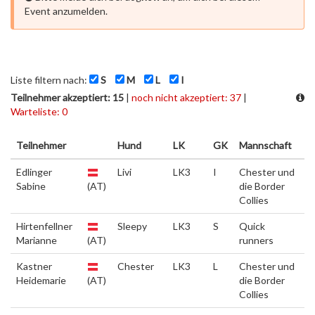
Event anzumelden.
Liste filtern nach:
S
M
L
I
Teilnehmer akzeptiert: 15
|
noch nicht akzeptiert: 37
|
Warteliste: 0
Teilnehmer
Hund
LK
GK
Mannschaft
Edlinger
Livi
LK3
I
Chester und
Sabine
(AT)
die Border
Collies
Hirtenfellner
Sleepy
LK3
S
Quick
Marianne
(AT)
runners
Kastner
Chester
LK3
L
Chester und
Heidemarie
(AT)
die Border
Collies