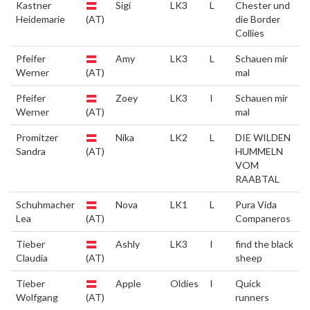
Kastner
Sigi
LK3
L
Chester und
Heidemarie
(AT)
die Border
Collies
Pfeifer
Amy
LK3
L
Schauen mir
Werner
(AT)
mal
Pfeifer
Zoey
LK3
I
Schauen mir
Werner
(AT)
mal
Promitzer
Nika
LK2
L
DIE WILDEN
Sandra
(AT)
HUMMELN
VOM
RAABTAL
Schuhmacher
Nova
LK1
L
Pura Vida
Lea
(AT)
Companeros
Tieber
Ashly
LK3
I
find the black
Claudia
(AT)
sheep
Tieber
Apple
Oldies
I
Quick
Wolfgang
(AT)
runners