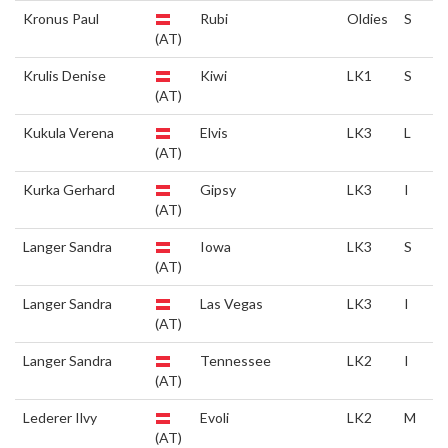
Kronus Paul
Rubi
Oldies
S
(AT)
Krulis Denise
Kiwi
LK1
S
(AT)
Kukula Verena
Elvis
LK3
L
(AT)
Kurka Gerhard
Gipsy
LK3
I
(AT)
Langer Sandra
Iowa
LK3
S
(AT)
Langer Sandra
Las Vegas
LK3
I
(AT)
Langer Sandra
Tennessee
LK2
I
(AT)
Lederer Ilvy
Evoli
LK2
M
(AT)