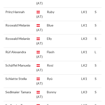
(AT)
Prinz Hannah
Ruby
LK1
S
(AT)
Roswald Melanie
Blue
LK1
S
(AT)
Roswald Melanie
Elly
LK3
S
(AT)
Rüf Alexandra
Flash
LK1
L
(AT)
Schäffel Manuela
Rosi
LK2
S
(AT)
Schlatte Stella
Ryū
LK1
S
(AT)
Sedlmaier Tamara
Bonny
LK3
S
(AT)