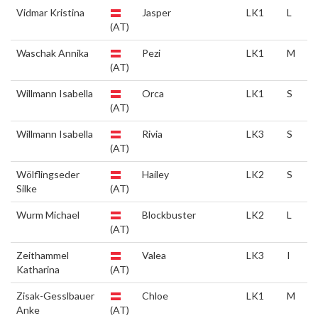
Vidmar Kristina
Jasper
LK1
L
(AT)
Waschak Annika
Pezi
LK1
M
(AT)
Willmann Isabella
Orca
LK1
S
(AT)
Willmann Isabella
Rivia
LK3
S
(AT)
Wölflingseder
Hailey
LK2
S
Silke
(AT)
Wurm Michael
Blockbuster
LK2
L
(AT)
Zeithammel
Valea
LK3
I
Katharina
(AT)
Zisak-Gesslbauer
Chloe
LK1
M
Anke
(AT)