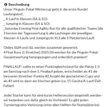
Beschreibung
Unser Pinguin-Pokal-Wintercup geht in die erste Runde!
Laufangebot:
_ A-Lauf in Klassen (SA & SO)
_ Jumping in Klassen (SA & SO)
_Saturday Evening Final Agility Run für alle qualifizierten Teams (die
3 besten der Tageswertung & alle Laufsieger der jeweiligen
Klassen-A-Läufe und Jumpings/in Kl.3 alle 3 Platzierten/Lauf)
Oldies S&M und I&L werden zusammen gewertet.
4 Final Runs (1 Streicher) 2025/26 werden für die Pinguin-Pokal-
Gesamtwertung herangezogen und ordentlich prämiert!
FINALLAUF: sollte es einen Punktegleichstand für die Plätze 1-3
am Samstag nach dem 5. Finallauf geben, entscheidet als #1 die
besseren Streicher-Punkte #2 Anzahl der gestarteten Cups und
als #3 wird es dann ein Stechen geben (ca. 15 Geräte/A-Lauf/Zeit-
Fehler)
Jeder Starter kann für eine kurze Helfersession eingeteilt werden -
wir bedanken uns dafür gleich im Vorhinein! Es gibt jeden
Turniertag eine Verlosung unter allen Helfern für Startplätze bei