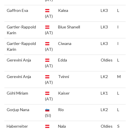
Gaffron Eva
Kalea
LK3
L
(AT)
Gartler-Rappold
Blue Shanell
LK3
I
Karin
(AT)
Gartler-Rappold
Ciwana
LK3
I
Karin
(AT)
Gerevini Anja
Edda
Oldies
L
(AT)
Gerevini Anja
Tvinni
LK2
M
(AT)
Göhl Miriam
Kaiser
LK1
L
(AT)
Gorjup Nana
Rio
LK2
L
(SI)
Haberreiter
Nala
Oldies
S