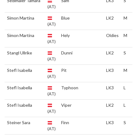
Sedlmaier Tamara
Sam
LK3
S
(AT)
Simon Martina
Blue
LK2
M
(AT)
Simon Martina
Hely
Oldies
M
(AT)
Stangl Ullrike
Dunni
LK2
S
(AT)
Stefl Isabella
Pit
LK3
M
(AT)
Stefl Isabella
Typhoon
LK3
L
(AT)
Stefl Isabella
Viper
LK2
L
(AT)
Steiner Sara
Finn
LK3
S
(AT)