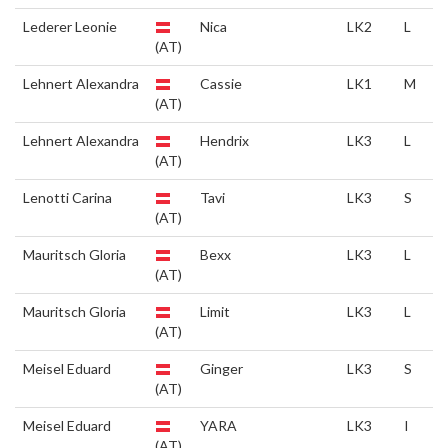
Lederer Leonie
Nica
LK2
L
(AT)
Lehnert Alexandra
Cassie
LK1
M
(AT)
Lehnert Alexandra
Hendrix
LK3
L
(AT)
Lenotti Carina
Tavi
LK3
S
(AT)
Mauritsch Gloria
Bexx
LK3
L
(AT)
Mauritsch Gloria
Limit
LK3
L
(AT)
Meisel Eduard
Ginger
LK3
S
(AT)
Meisel Eduard
YARA
LK3
I
(AT)