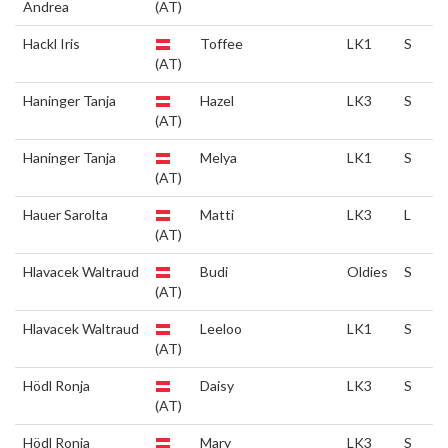
Andrea
(AT)
Hackl Iris
Toffee
LK1
S
(AT)
Haninger Tanja
Hazel
LK3
S
(AT)
Haninger Tanja
Melya
LK1
S
(AT)
Hauer Sarolta
Matti
LK3
L
(AT)
Hlavacek Waltraud
Budi
Oldies
S
(AT)
Hlavacek Waltraud
Leeloo
LK1
S
(AT)
Hödl Ronja
Daisy
LK3
S
(AT)
Hödl Ronja
Mary
LK3
S