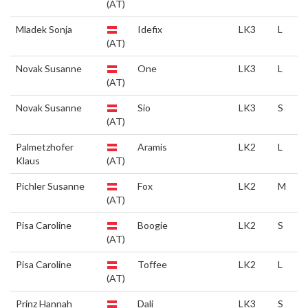
(AT)
Mladek Sonja
Idefix
LK3
L
(AT)
Novak Susanne
One
LK3
L
(AT)
Novak Susanne
Sio
LK3
S
(AT)
Palmetzhofer
Aramis
LK2
L
Klaus
(AT)
Pichler Susanne
Fox
LK2
M
(AT)
Pisa Caroline
Boogie
LK2
S
(AT)
Pisa Caroline
Toffee
LK2
L
(AT)
Prinz Hannah
Dali
LK3
S