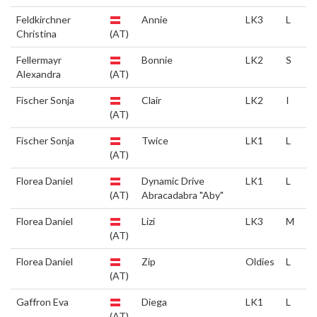
Feldkirchner
Annie
LK3
L
Christina
(AT)
Fellermayr
Bonnie
LK2
S
Alexandra
(AT)
Fischer Sonja
Clair
LK2
I
(AT)
Fischer Sonja
Twice
LK1
L
(AT)
Florea Daniel
Dynamic Drive
LK1
L
(AT)
Abracadabra "Aby"
Florea Daniel
Lizi
LK3
M
(AT)
Florea Daniel
Zip
Oldies
L
(AT)
Gaffron Eva
Diega
LK1
L
(AT)