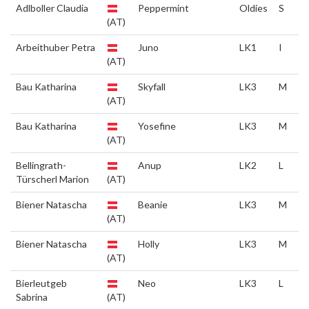
Adlboller Claudia
Peppermint
Oldies
S
(AT)
Arbeithuber Petra
Juno
LK1
I
(AT)
Bau Katharina
Skyfall
LK3
M
(AT)
Bau Katharina
Yosefine
LK3
M
(AT)
Bellingrath-
Anup
LK2
L
Türscherl Marion
(AT)
Biener Natascha
Beanie
LK3
M
(AT)
Biener Natascha
Holly
LK3
M
(AT)
Bierleutgeb
Neo
LK3
L
Sabrina
(AT)