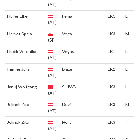
(AT)
Holler Elke
Fenja
LK1
L
(AT)
Horvat Spela
Vega
LK3
M
(SI)
Hudik Veronika
Vegas
LK1
L
(AT)
Immler Julia
Blaze
LK2
L
(AT)
Januj Wolfgang
SHIWA
LK3
L
(AT)
Jelinek Zita
Devil
LK3
M
(AT)
Jelinek Zita
Helly
LK3
I
(AT)