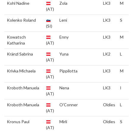
Kohl Nadine
Zola
LK3
M
(AT)
Kolenko Roland
Leni
LK3
S
(SI)
Kowatsch
Enny
LK3
M
Katharina
(AT)
Kränzl Sabrina
Yuna
LK2
L
(AT)
Krivka Michaela
Pippilotta
LK3
M
(AT)
Kroboth Manuela
Nena
LK3
I
(AT)
Kroboth Manuela
O'Conner
Oldies
L
(AT)
Kronus Paul
Mirli
Oldies
S
(AT)