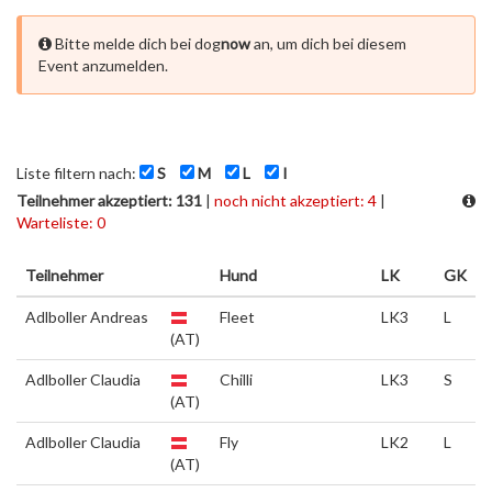
Bitte melde dich bei dog
now
an, um dich bei diesem
Event anzumelden.
Liste filtern nach:
S
M
L
I
Teilnehmer akzeptiert: 131
|
noch nicht akzeptiert: 4
|
Warteliste: 0
Teilnehmer
Hund
LK
GK
Adlboller Andreas
Fleet
LK3
L
(AT)
Adlboller Claudia
Chilli
LK3
S
(AT)
Adlboller Claudia
Fly
LK2
L
(AT)