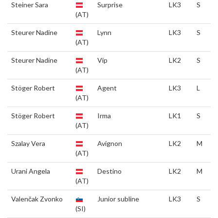
Steiner Sara
Surprise
LK3
S
(AT)
Steurer Nadine
Lynn
LK3
S
(AT)
Steurer Nadine
Vip
LK2
S
(AT)
Stöger Robert
Agent
LK3
L
(AT)
Stöger Robert
Irma
LK1
S
(AT)
Szalay Vera
Avignon
LK2
M
(AT)
Urani Angela
Destino
LK2
M
(AT)
Valenčak Zvonko
Junior subline
LK3
S
(SI)