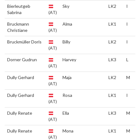
Bierleutgeb
Sky
LK2
I
Sabrina
(AT)
Bruckmann
Alma
LK1
I
Christiane
(AT)
Bruckmüller Doris
Billy
LK2
I
(AT)
Dorner Gudrun
Harvey
LK3
L
(AT)
Dully Gerhard
Maja
LK2
M
(AT)
Dully Gerhard
Rosa
LK1
I
(AT)
Dully Renate
Ella
LK3
M
(AT)
Dully Renate
Mona
LK1
M
(AT)