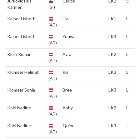
Jurkovic Fajs
Carlos
LK2
S
Karmen
(SI)
Kaiper Lisbeth
Liv
LK1
L
(AT)
Kaiper Lisbeth
Yuuwa
LK3
L
(AT)
Klein Roman
Ayra
LK2
L
(AT)
Klomser Helmut
Ria
LK3
L
(AT)
Klomser Sonja
Bree
LK3
L
(AT)
Kohl Nadine
Abby
LK2
L
(AT)
Kohl Nadine
Quinn
LK3
I
(AT)