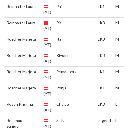
Reinhalter Laura
Pai
LK1
M
(AT)
Reinhalter Laura
Ria
LK3
M
(AT)
Roscher Marjeta
Ita
LK3
M
(AT)
Roscher Marjeta
Kiyomi
LK3
M
(AT)
Roscher Marjeta
Primadonna
LK1
M
(AT)
Roscher Marjeta
Ronja
LK1
M
(AT)
Rosen Kristina
Choice
LK3
L
(AT)
Rosenauer
Sally
Jugend
L
Samuel
(AT)