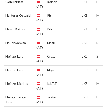
Göhl Miriam
Kaiser
LK1
L
(AT)
Haiderer Oswald
Pit
LK3
M
(AT)
Hainzl Kathrin
Pih
LK1
L
(AT)
Hauer Sarolta
Matti
LK3
L
(AT)
Heinzel Lara
Crazy
LK3
S
(AT)
Heinzel Lara
Miyu
LK3
L
(AT)
Heinzel Markus
K.I.T.T.
LK3
M
(AT)
Hengstberger
Jester
LK3
L
Tina
(AT)