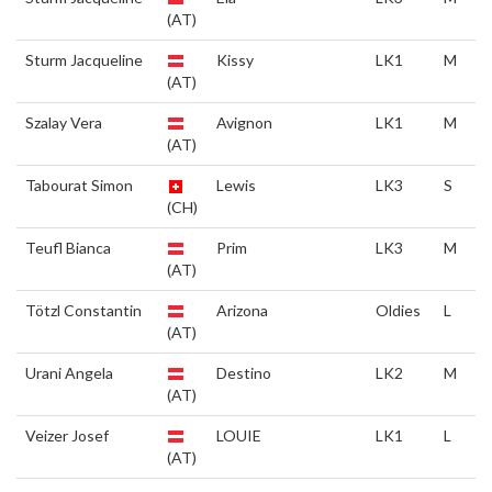
(AT)
Sturm Jacqueline
Kissy
LK1
M
(AT)
Szalay Vera
Avignon
LK1
M
(AT)
Tabourat Simon
Lewis
LK3
S
(CH)
Teufl Bianca
Prim
LK3
M
(AT)
Tötzl Constantin
Arizona
Oldies
L
(AT)
Urani Angela
Destino
LK2
M
(AT)
Veizer Josef
LOUIE
LK1
L
(AT)