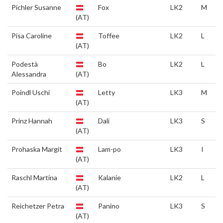
Pichler Susanne
Fox
LK2
M
(AT)
Pisa Caroline
Toffee
LK2
L
(AT)
Podestà
Bo
LK2
L
Alessandra
(AT)
Poindl Uschi
Letty
LK3
M
(AT)
Prinz Hannah
Dali
LK3
S
(AT)
Prohaska Margit
Lam-po
LK3
I
(AT)
Raschl Martina
Kalanie
LK2
L
(AT)
Reichetzer Petra
Panino
LK3
S
(AT)