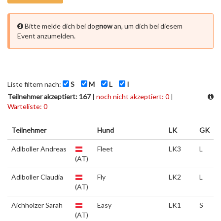
Bitte melde dich bei dog
now
an, um dich bei diesem
Event anzumelden.
Liste filtern nach:
S
M
L
I
Teilnehmer akzeptiert: 167
|
noch nicht akzeptiert: 0
|
Warteliste: 0
Teilnehmer
Hund
LK
GK
Adlboller Andreas
Fleet
LK3
L
(AT)
Adlboller Claudia
Fly
LK2
L
(AT)
Aichholzer Sarah
Easy
LK1
S
(AT)