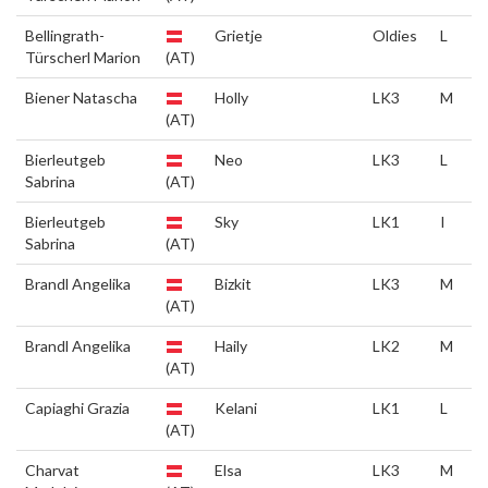
Bellingrath-
Grietje
Oldies
L
Türscherl Marion
(AT)
Biener Natascha
Holly
LK3
M
(AT)
Bierleutgeb
Neo
LK3
L
Sabrina
(AT)
Bierleutgeb
Sky
LK1
I
Sabrina
(AT)
Brandl Angelika
Bizkit
LK3
M
(AT)
Brandl Angelika
Haily
LK2
M
(AT)
Capiaghi Grazia
Kelani
LK1
L
(AT)
Charvat
Elsa
LK3
M