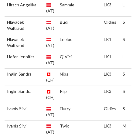
Hirsch Angelika
Sammie
LK3
L
(AT)
Hlavacek
Budi
Oldies
S
Waltraud
(AT)
Hlavacek
Leeloo
LK1
S
Waltraud
(AT)
Hofer Jennifer
Q`Vici
LK1
L
(AT)
Inglin Sandra
Nibs
LK3
S
(CH)
Inglin Sandra
Piip
LK3
S
(CH)
Ivanis Silvi
Flurry
Oldies
S
(AT)
Ivanis Silvi
Twix
LK3
M
(AT)