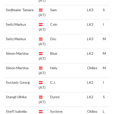
(AT)
Sedlmaier Tamara
Sam
LK3
S
(AT)
Seitz Markus
Csin
LK3
I
(AT)
Seitz Markus
Dóc
LK3
M
(AT)
Simon Martina
Blue
LK2
M
(AT)
Simon Martina
Hely
Oldies
M
(AT)
Sostaric Georg
C.J.
LK2
I
(AT)
Stangl Ullrike
Dunni
LK2
S
(AT)
Stefl Isabella
Syclone
Oldies
L