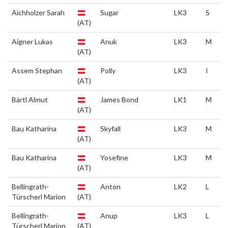
Aichholzer Sarah
Sugar
LK3
S
(AT)
Aigner Lukas
Anuk
LK3
M
(AT)
Assem Stephan
Polly
LK3
I
(AT)
Bärtl Almut
James Bond
LK1
M
(AT)
Bau Katharina
Skyfall
LK3
M
(AT)
Bau Katharina
Yosefine
LK3
M
(AT)
Bellingrath-
Anton
LK2
L
Türscherl Marion
(AT)
Bellingrath-
Anup
LK3
L
Türscherl Marion
(AT)