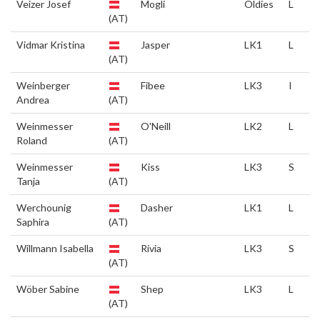
Veizer Josef
Mogli
Oldies
L
(AT)
Vidmar Kristina
Jasper
LK1
L
(AT)
Weinberger
Fibee
LK3
I
Andrea
(AT)
Weinmesser
O'Neill
LK2
L
Roland
(AT)
Weinmesser
Kiss
LK3
S
Tanja
(AT)
Werchounig
Dasher
LK1
L
Saphira
(AT)
Willmann Isabella
Rivia
LK3
S
(AT)
Wöber Sabine
Shep
LK3
L
(AT)