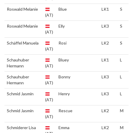
Roswald Melanie
Blue
LK1
S
(AT)
Roswald Melanie
Elly
LK3
S
(AT)
Schäffel Manuela
Rosi
LK2
S
(AT)
Schauhuber
Bluey
LK1
L
Hermann
(AT)
Schauhuber
Bonny
LK3
L
Hermann
(AT)
Schmid Jasmin
Henry
LK3
L
(AT)
Schmid Jasmin
Rescue
LK2
M
(AT)
Schmiderer Lisa
Emma
LK2
M