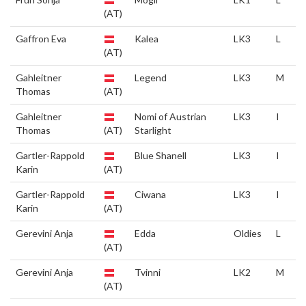
(AT)
Gaffron Eva
Kalea
LK3
L
(AT)
Gahleitner
Legend
LK3
M
Thomas
(AT)
Gahleitner
Nomi of Austrian
LK3
I
Thomas
(AT)
Starlight
Gartler-Rappold
Blue Shanell
LK3
I
Karin
(AT)
Gartler-Rappold
Ciwana
LK3
I
Karin
(AT)
Gerevini Anja
Edda
Oldies
L
(AT)
Gerevini Anja
Tvinni
LK2
M
(AT)