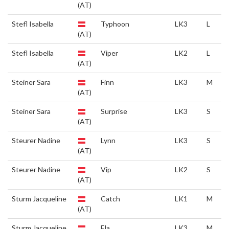
(AT)
Stefl Isabella
Typhoon
LK3
L
(AT)
Stefl Isabella
Viper
LK2
L
(AT)
Steiner Sara
Finn
LK3
M
(AT)
Steiner Sara
Surprise
LK3
S
(AT)
Steurer Nadine
Lynn
LK3
S
(AT)
Steurer Nadine
Vip
LK2
S
(AT)
Sturm Jacqueline
Catch
LK1
M
(AT)
Sturm Jacqueline
Ela
LK3
M