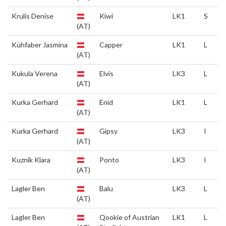
Krulis Denise
Kiwi
LK1
S
(AT)
Kühfaber Jasmina
Capper
LK1
L
(AT)
Kukula Verena
Elvis
LK3
L
(AT)
Kurka Gerhard
Enid
LK1
L
(AT)
Kurka Gerhard
Gipsy
LK3
I
(AT)
Kuznik Klara
Ponto
LK3
I
(AT)
Lagler Ben
Balu
LK3
L
(AT)
Lagler Ben
Qookie of Austrian
LK1
L