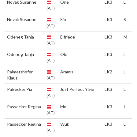
Novak Susanne
One
LK3
L
(AT)
Novak Susanne
Sio
LK3
S
(AT)
Odeneg Tanja
Elfriede
LK3
M
(AT)
Odeneg Tanja
Obi
LK3
L
(AT)
Palmetzhofer
Aramis
LK2
L
Klaus
(AT)
Paßecker Pia
Just Perfect Ylvie
LK3
L
(AT)
Passecker Regina
Mo
LK3
I
(AT)
Passecker Regina
Wuk
LK3
L
(AT)