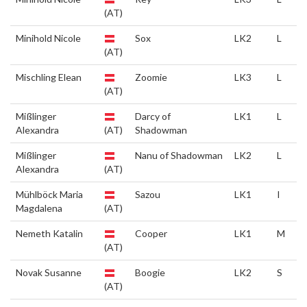
(AT)
Minihold Nicole
Sox
LK2
L
(AT)
Mischling Elean
Zoomie
LK3
L
(AT)
Mißlinger
Darcy of
LK1
L
Alexandra
(AT)
Shadowman
Mißlinger
Nanu of Shadowman
LK2
L
Alexandra
(AT)
Mühlböck Maria
Sazou
LK1
I
Magdalena
(AT)
Nemeth Katalin
Cooper
LK1
M
(AT)
Novak Susanne
Boogie
LK2
S
(AT)