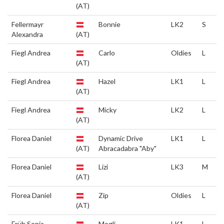
(AT)
Fellermayr
Bonnie
LK2
S
Alexandra
(AT)
Fiegl Andrea
Carlo
Oldies
L
(AT)
Fiegl Andrea
Hazel
LK1
L
(AT)
Fiegl Andrea
Micky
LK2
L
(AT)
Florea Daniel
Dynamic Drive
LK1
L
(AT)
Abracadabra "Aby"
Florea Daniel
Lizi
LK3
M
(AT)
Florea Daniel
Zip
Oldies
L
(AT)
Früh Sonja
Mogli
LK1
L