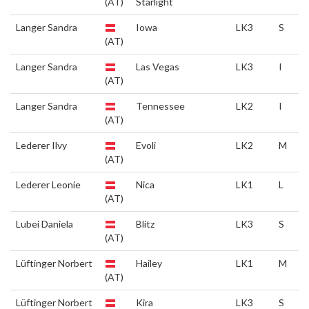
(AT)
Starlight
Langer Sandra
Iowa
LK3
S
(AT)
Langer Sandra
Las Vegas
LK3
I
(AT)
Langer Sandra
Tennessee
LK2
I
(AT)
Lederer Ilvy
Evoli
LK2
M
(AT)
Lederer Leonie
Nica
LK1
L
(AT)
Lubei Daniela
Blitz
LK3
S
(AT)
Lüftinger Norbert
Hailey
LK1
M
(AT)
Lüftinger Norbert
Kira
LK3
S