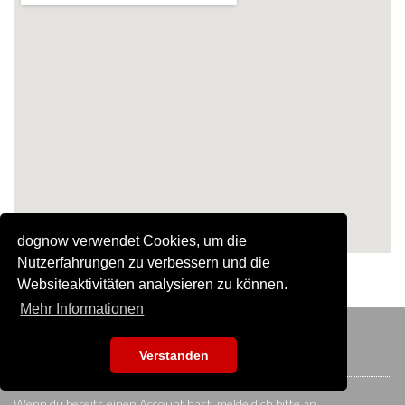
dognow verwendet Cookies, um die
Nutzerfahrungen zu verbessern und die
Websiteaktivitäten analysieren zu können.
Mehr Informationen
KONTAKTIERE UNS
Verstanden
Wenn du bereits einen Account hast, melde dich bitte an.