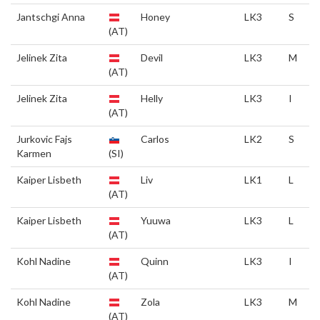
Jantschgi Anna
Honey
LK3
S
(AT)
Jelinek Zita
Devil
LK3
M
(AT)
Jelinek Zita
Helly
LK3
I
(AT)
Jurkovic Fajs
Carlos
LK2
S
Karmen
(SI)
Kaiper Lisbeth
Liv
LK1
L
(AT)
Kaiper Lisbeth
Yuuwa
LK3
L
(AT)
Kohl Nadine
Quinn
LK3
I
(AT)
Kohl Nadine
Zola
LK3
M
(AT)