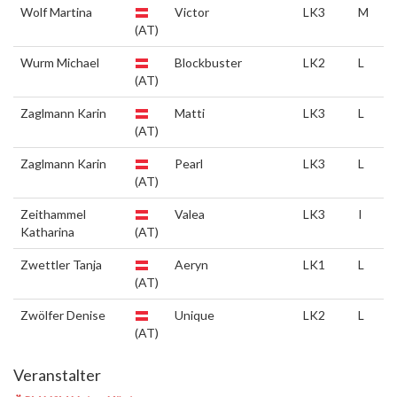
Wolf Martina
Victor
LK3
M
(AT)
Wurm Michael
Blockbuster
LK2
L
(AT)
Zaglmann Karin
Matti
LK3
L
(AT)
Zaglmann Karin
Pearl
LK3
L
(AT)
Zeithammel
Valea
LK3
I
Katharina
(AT)
Zwettler Tanja
Aeryn
LK1
L
(AT)
Zwölfer Denise
Unique
LK2
L
(AT)
Veranstalter