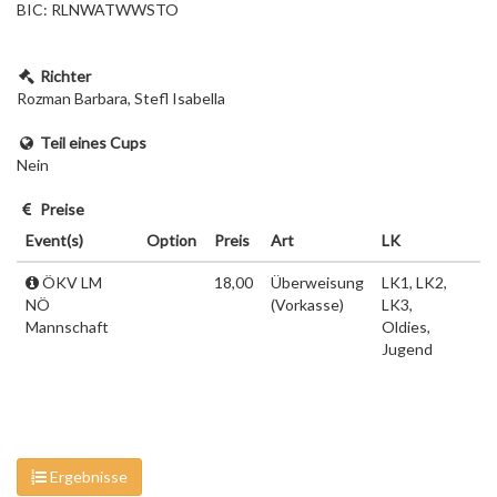
BIC: RLNWATWWSTO
Richter
Rozman Barbara, Stefl Isabella
Teil eines Cups
Nein
Preise
Event(s)
Option
Preis
Art
LK
ÖKV LM
18,00
Überweisung
LK1, LK2,
NÖ
(Vorkasse)
LK3,
Mannschaft
Oldies,
Jugend
Ergebnisse