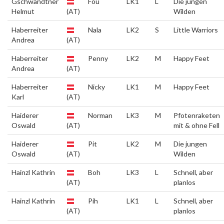
Gschwandtner
Fou
LK1
L
Die jungen
Helmut
(AT)
Wilden
Haberreiter
Nala
LK2
S
Little Warriors
Andrea
(AT)
Haberreiter
Penny
LK2
M
Happy Feet
Andrea
(AT)
Haberreiter
Nicky
LK1
M
Happy Feet
Karl
(AT)
Haiderer
Norman
LK3
M
Pfotenraketen
Oswald
(AT)
mit & ohne Fell
Haiderer
Pit
LK2
M
Die jungen
Oswald
(AT)
Wilden
Hainzl Kathrin
Boh
LK3
L
Schnell, aber
(AT)
planlos
Hainzl Kathrin
Pih
LK1
L
Schnell, aber
(AT)
planlos