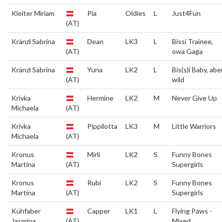
Kleiter Miriam
Pia
Oldies
L
Just4Fun
(AT)
Kränzl Sabrina
Dean
LK3
L
Bissi Trainee,
(AT)
owa Gaga
Kränzl Sabrina
Yuna
LK2
L
Bis(s)i Baby, abe
(AT)
wild
Krivka
Hermine
LK2
M
Never Give Up
Michaela
(AT)
Krivka
Pippilotta
LK3
M
Little Warriors
Michaela
(AT)
Kronus
Mirli
LK2
S
Funny Bones
Martina
(AT)
Supergirls
Kronus
Rubi
LK2
S
Funny Bones
Martina
(AT)
Supergirls
Kühfaber
Capper
LK1
L
Flying Paws -
Jasmina
(AT)
Mixed