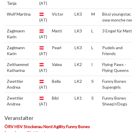
Tanja
(AT)
Wolf Martina
Victor
LK3
M
Bissi youngstar,
(AT)
owa monche ne
Zaglmann
Matti
LK3
L
3 Engel für Matt
Karin
(AT)
Zaglmann
Pearl
LK3
L
Pudels and
Karin
(AT)
Friends
Zeithammel
Valea
LK2
I
Flying Paws -
Katharina
(AT)
Flying Queens
Zwettler
Bella
LK2
S
Funny Bones
Andrea
(AT)
Supergirls
Zwettler
Bibi
LK1
S
Funny Bones
Andrea
(AT)
Sheep'n'Dogs
Veranstalter
ÖRV HSV Stockerau Nord Agility Funny Bones