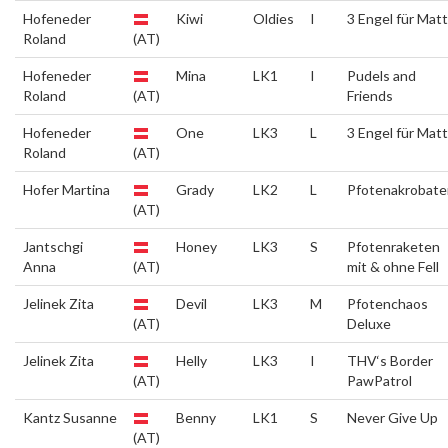
Hofeneder
Kiwi
Oldies
I
3 Engel für Matt
Roland
(AT)
Hofeneder
Mina
LK1
I
Pudels and
Roland
(AT)
Friends
Hofeneder
One
LK3
L
3 Engel für Matt
Roland
(AT)
Hofer Martina
Grady
LK2
L
Pfotenakrobate
(AT)
Jantschgi
Honey
LK3
S
Pfotenraketen
Anna
(AT)
mit & ohne Fell
Jelinek Zita
Devil
LK3
M
Pfotenchaos
(AT)
Deluxe
Jelinek Zita
Helly
LK3
I
THV‘s Border
(AT)
PawPatrol
Kantz Susanne
Benny
LK1
S
Never Give Up
(AT)