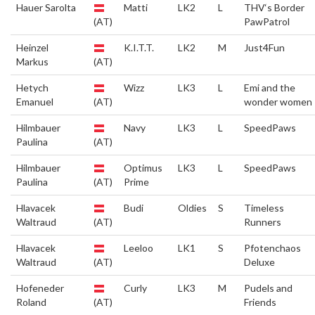
Hauer Sarolta
Matti
LK2
L
THV‘s Border
(AT)
PawPatrol
Heinzel
K.I.T.T.
LK2
M
Just4Fun
Markus
(AT)
Hetych
Wizz
LK3
L
Emi and the
Emanuel
(AT)
wonder women
Hilmbauer
Navy
LK3
L
SpeedPaws
Paulina
(AT)
Hilmbauer
Optimus
LK3
L
SpeedPaws
Paulina
(AT)
Prime
Hlavacek
Budi
Oldies
S
Timeless
Waltraud
(AT)
Runners
Hlavacek
Leeloo
LK1
S
Pfotenchaos
Waltraud
(AT)
Deluxe
Hofeneder
Curly
LK3
M
Pudels and
Roland
(AT)
Friends