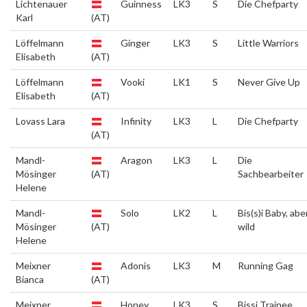
Lichtenauer
Guinness
LK3
S
Die Chefparty
Karl
(AT)
Löffelmann
Ginger
LK3
S
Little Warriors
Elisabeth
(AT)
Löffelmann
Vooki
LK1
S
Never Give Up
Elisabeth
(AT)
Lovass Lara
Infinity
LK3
L
Die Chefparty
(AT)
Mandl-
Aragon
LK3
L
Die
Mösinger
(AT)
Sachbearbeiter
Helene
Mandl-
Solo
LK2
L
Bis(s)i Baby, abe
Mösinger
(AT)
wild
Helene
Meixner
Adonis
LK3
M
Running Gag
Bianca
(AT)
Meixner
Honey
LK3
S
Bissi Trainee,