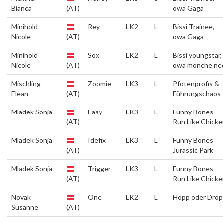
Bianca
(AT)
owa Gaga
Minihold
Rey
LK2
L
Bissi Trainee,
Nicole
(AT)
owa Gaga
Minihold
Sox
LK2
L
Bissi youngstar,
Nicole
(AT)
owa monche ne
Mischling
Zoomie
LK3
L
Pfotenprofis &
Elean
(AT)
Führungschaos
Mladek Sonja
Easy
LK3
L
Funny Bones
(AT)
Run Like Chicke
Mladek Sonja
Idefix
LK3
L
Funny Bones
(AT)
Jurassic Park
Mladek Sonja
Trigger
LK3
L
Funny Bones
(AT)
Run Like Chicke
Novak
One
LK2
L
Hopp oder Drop
Susanne
(AT)