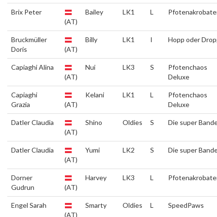
Brix Peter
Bailey
LK1
L
Pfotenakrobate
(AT)
Bruckmüller
Billy
LK1
I
Hopp oder Drop
Doris
(AT)
Capiaghi Alina
Nui
LK3
S
Pfotenchaos
(AT)
Deluxe
Capiaghi
Kelani
LK1
L
Pfotenchaos
Grazia
(AT)
Deluxe
Datler Claudia
Shino
Oldies
S
Die super Band
(AT)
Datler Claudia
Yumi
LK2
S
Die super Band
(AT)
Dorner
Harvey
LK3
L
Pfotenakrobate
Gudrun
(AT)
Engel Sarah
Smarty
Oldies
L
SpeedPaws
(AT)