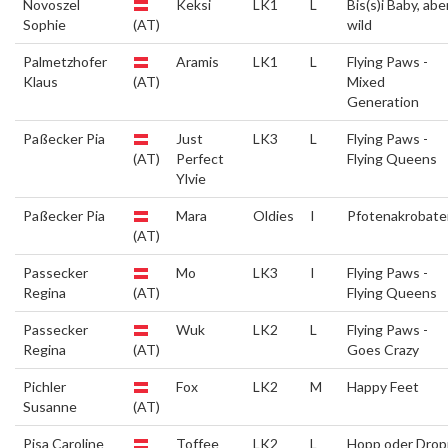
Novoszel
Keksi
LK1
L
Bis(s)i Baby, abe
Sophie
(AT)
wild
Palmetzhofer
Aramis
LK1
L
Flying Paws -
Klaus
(AT)
Mixed
Generation
Paßecker Pia
Just
LK3
L
Flying Paws -
(AT)
Perfect
Flying Queens
Ylvie
Paßecker Pia
Mara
Oldies
I
Pfotenakrobate
(AT)
Passecker
Mo
LK3
I
Flying Paws -
Regina
(AT)
Flying Queens
Passecker
Wuk
LK2
L
Flying Paws -
Regina
(AT)
Goes Crazy
Pichler
Fox
LK2
M
Happy Feet
Susanne
(AT)
Pisa Caroline
Toffee
LK2
L
Hopp oder Drop