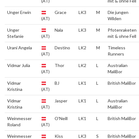
(AT)
mit & ohne Fell
Unger Erwin
Grace
LK3
M
Die jungen
(AT)
Wilden
Unger
Nala
LK3
M
Pfotenraketen
Stefanie
(AT)
mit & ohne Fell
Urani Angela
Destino
LK2
M
Timeless
(AT)
Runners
Vidmar Julia
Thor
LK2
L
Australian
(AT)
MaliBor
Vidmar
BJ
LK1
L
British MaliBor
Kristina
(AT)
Vidmar
Jasper
LK1
L
Australian
Kristina
(AT)
MaliBor
Weinmesser
O'Neill
LK1
L
British MaliBor
Roland
(AT)
Weinmesser
Kiss
LK3
S
British MaliBor