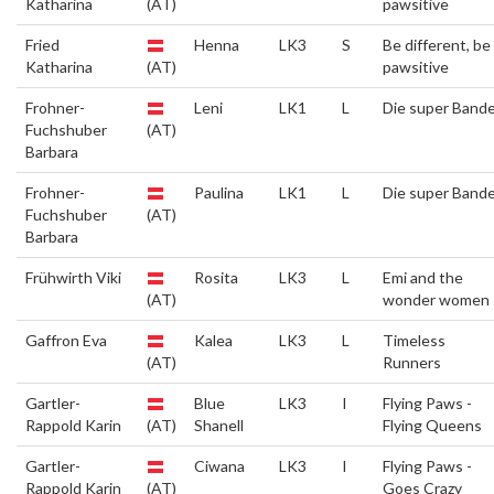
Katharina
(AT)
pawsitive
Fried
Henna
LK3
S
Be different, be
Katharina
(AT)
pawsitive
Frohner-
Leni
LK1
L
Die super Band
Fuchshuber
(AT)
Barbara
Frohner-
Paulina
LK1
L
Die super Band
Fuchshuber
(AT)
Barbara
Frühwirth Viki
Rosita
LK3
L
Emi and the
(AT)
wonder women
Gaffron Eva
Kalea
LK3
L
Timeless
(AT)
Runners
Gartler-
Blue
LK3
I
Flying Paws -
Rappold Karin
(AT)
Shanell
Flying Queens
Gartler-
Ciwana
LK3
I
Flying Paws -
Rappold Karin
(AT)
Goes Crazy