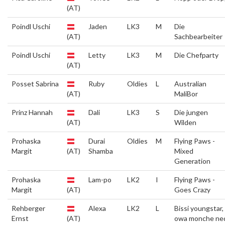
(AT)
Poindl Uschi
Jaden
LK3
M
Die
(AT)
Sachbearbeiter
Poindl Uschi
Letty
LK3
M
Die Chefparty
(AT)
Posset Sabrina
Ruby
Oldies
L
Australian
(AT)
MaliBor
Prinz Hannah
Dali
LK3
S
Die jungen
(AT)
Wilden
Prohaska
Durai
Oldies
M
Flying Paws -
Margit
(AT)
Shamba
Mixed
Generation
Prohaska
Lam-po
LK2
I
Flying Paws -
Margit
(AT)
Goes Crazy
Rehberger
Alexa
LK2
L
Bissi youngstar,
Ernst
(AT)
owa monche ne