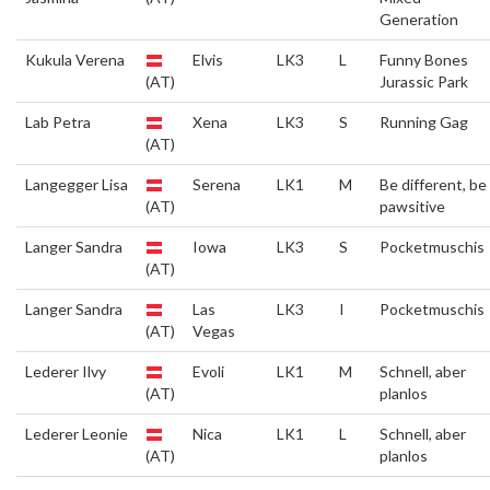
Generation
Kukula Verena
Elvis
LK3
L
Funny Bones
(AT)
Jurassic Park
Lab Petra
Xena
LK3
S
Running Gag
(AT)
Langegger Lisa
Serena
LK1
M
Be different, be
(AT)
pawsitive
Langer Sandra
Iowa
LK3
S
Pocketmuschis
(AT)
Langer Sandra
Las
LK3
I
Pocketmuschis
(AT)
Vegas
Lederer Ilvy
Evoli
LK1
M
Schnell, aber
(AT)
planlos
Lederer Leonie
Nica
LK1
L
Schnell, aber
(AT)
planlos