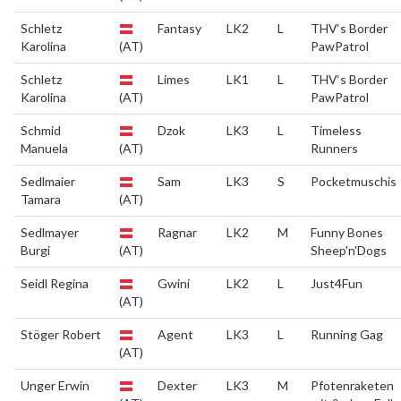
Schletz
Fantasy
LK2
L
THV‘s Border
Karolina
(AT)
PawPatrol
Schletz
Limes
LK1
L
THV‘s Border
Karolina
(AT)
PawPatrol
Schmid
Dzok
LK3
L
Timeless
Manuela
(AT)
Runners
Sedlmaier
Sam
LK3
S
Pocketmuschis
Tamara
(AT)
Sedlmayer
Ragnar
LK2
M
Funny Bones
Burgi
(AT)
Sheep'n'Dogs
Seidl Regina
Gwini
LK2
L
Just4Fun
(AT)
Stöger Robert
Agent
LK3
L
Running Gag
(AT)
Unger Erwin
Dexter
LK3
M
Pfotenraketen