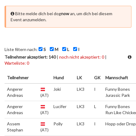
Bitte melde dich bei dog
now
an, um dich bei diesem
Event anzumelden.
Liste filtern nach:
S
M
L
I
Teilnehmer akzeptiert: 140
|
noch nicht akzeptiert: 0
|
Warteliste: 0
Teilnehmer
Hund
LK
GK
Mannschaft
Angerer
Joki
LK3
I
Funny Bones
Andreas
(AT)
Jurassic Park
Angerer
Lucifer
LK3
L
Funny Bones
Andreas
(AT)
Run Like Chicke
Assem
Polly
LK3
I
Hopp oder Drop
Stephan
(AT)