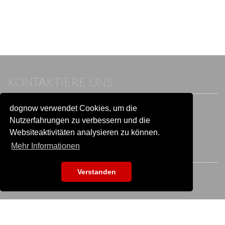
KONTAKTIERE UNS
dognow verwendet Cookies, um die
Wenn du bereits einen Account hast, melde dich bitte an.
Sonst besuche unser Hilfe- und Kontaktcenter:
Nutzerfahrungen zu verbessern und die
Zu
Hilfe und Kontakt
wechseln
Websiteaktivitäten analysieren zu können.
Mehr Informationen
BLEIB IN VERBINDUNG
Verstanden
EVENTSUCHE