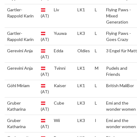
Gartler-
Liv
LK1
L
Flying Paws -
Rappold Karin
(AT)
Mixed
Generation
Gartler-
Yuuwa
LK3
L
Flying Paws -
Rappold Karin
(AT)
Goes Crazy
Gerevini Anja
Edda
Oldies
L
3 Engel für Matt
(AT)
Gerevini Anja
Tvinni
LK1
M
Pudels and
(AT)
Friends
Göhl Miriam
Kaiser
LK1
L
British MaliBor
(AT)
Gruber
Cube
LK3
L
Emi and the
Katharina
(AT)
wonder women
Gruber
Wii
LK3
I
Emi and the
Katharina
(AT)
wonder women