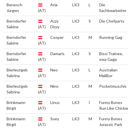
Benesch
Aria
LK3
L
Die
Jürgen
(AT)
Sachbearbeiter
Berndorfer
Azzy
LK3
S
Die Chefparty
Sabine
(AT)
Dizzy
Berndorfer
Cooper
LK3
M
Running Gag
Sabine
(AT)
Berndorfer
Damaris
LK3
S
Bissi Trainee,
Sabine
(AT)
owa Gaga
Bierleutgeb
Neo
LK3
L
Australian
Sabrina
(AT)
MaliBor
Bierleutgeb
Nino
LK3
M
Pocketmuschis
Sabrina
(AT)
Brinkmann
Linus
LK3
I
Funny Bones
Birgit
(AT)
Run Like Chicke
Brinkmann
Soey
LK3
M
Funny Bones
Birgit
(AT)
Jurassic Park