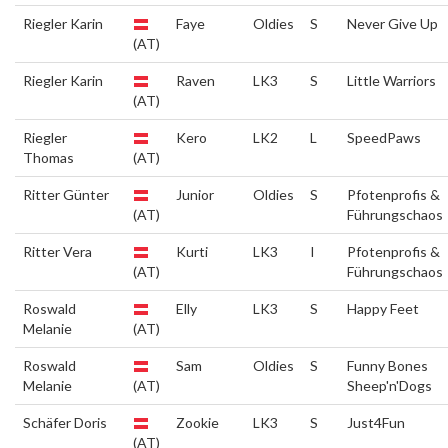
Riegler Karin
Faye
Oldies
S
Never Give Up
(AT)
Riegler Karin
Raven
LK3
S
Little Warriors
(AT)
Riegler
Kero
LK2
L
SpeedPaws
Thomas
(AT)
Ritter Günter
Junior
Oldies
S
Pfotenprofis &
(AT)
Führungschaos
Ritter Vera
Kurti
LK3
I
Pfotenprofis &
(AT)
Führungschaos
Roswald
Elly
LK3
S
Happy Feet
Melanie
(AT)
Roswald
Sam
Oldies
S
Funny Bones
Melanie
(AT)
Sheep'n'Dogs
Schäfer Doris
Zookie
LK3
S
Just4Fun
(AT)