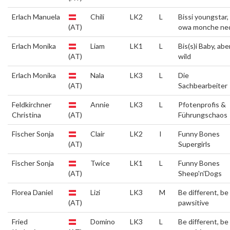
Erlach Manuela
Chili
LK2
L
Bissi youngstar,
(AT)
owa monche ne
Erlach Monika
Liam
LK1
L
Bis(s)i Baby, abe
(AT)
wild
Erlach Monika
Nala
LK3
L
Die
(AT)
Sachbearbeiter
Feldkirchner
Annie
LK3
L
Pfotenprofis &
Christina
(AT)
Führungschaos
Fischer Sonja
Clair
LK2
I
Funny Bones
(AT)
Supergirls
Fischer Sonja
Twice
LK1
L
Funny Bones
(AT)
Sheep'n'Dogs
Florea Daniel
Lizi
LK3
M
Be different, be
(AT)
pawsitive
Fried
Domino
LK3
L
Be different, be