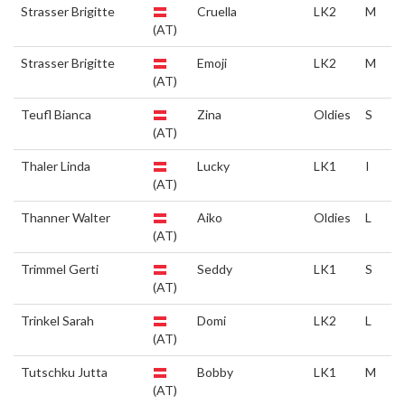
Strasser Brigitte
Cruella
LK2
M
(AT)
Strasser Brigitte
Emoji
LK2
M
(AT)
Teufl Bianca
Zina
Oldies
S
(AT)
Thaler Linda
Lucky
LK1
I
(AT)
Thanner Walter
Aiko
Oldies
L
(AT)
Trimmel Gerti
Seddy
LK1
S
(AT)
Trinkel Sarah
Domi
LK2
L
(AT)
Tutschku Jutta
Bobby
LK1
M
(AT)