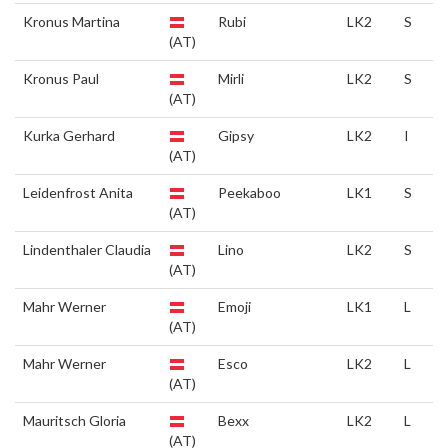
Kronus Martina
Rubi
LK2
S
(AT)
Kronus Paul
Mirli
LK2
S
(AT)
Kurka Gerhard
Gipsy
LK2
I
(AT)
Leidenfrost Anita
Peekaboo
LK1
S
(AT)
Lindenthaler Claudia
Lino
LK2
S
(AT)
Mahr Werner
Emoji
LK1
L
(AT)
Mahr Werner
Esco
LK2
L
(AT)
Mauritsch Gloria
Bexx
LK2
L
(AT)