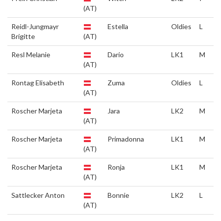
(AT)
Reidl-Jungmayr
Estella
Oldies
L
Brigitte
(AT)
Resl Melanie
Dario
LK1
M
(AT)
Rontag Elisabeth
Zuma
Oldies
L
(AT)
Roscher Marjeta
Jara
LK2
M
(AT)
Roscher Marjeta
Primadonna
LK1
M
(AT)
Roscher Marjeta
Ronja
LK1
M
(AT)
Sattlecker Anton
Bonnie
LK2
L
(AT)