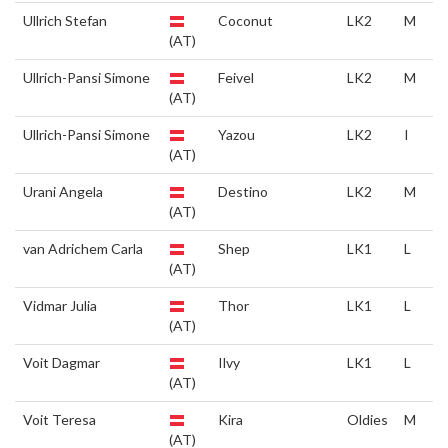
Ullrich Stefan
Coconut
LK2
M
(AT)
Ullrich-Pansi Simone
Feivel
LK2
M
(AT)
Ullrich-Pansi Simone
Yazou
LK2
I
(AT)
Urani Angela
Destino
LK2
M
(AT)
van Adrichem Carla
Shep
LK1
L
(AT)
Vidmar Julia
Thor
LK1
L
(AT)
Voit Dagmar
Ilvy
LK1
L
(AT)
Voit Teresa
Kira
Oldies
M
(AT)