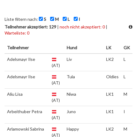
Liste filtern nach:
S
M
L
I
Teilnehmer akzeptiert: 129
|
noch nicht akzeptiert: 0
|
Warteliste: 0
Teilnehmer
Hund
LK
GK
Adelsmayr Ilse
Liv
LK2
L
(AT)
Adelsmayr Ilse
Tula
Oldies
L
(AT)
Aliu Lisa
Niwa
LK1
M
(AT)
Arbeithuber Petra
Juno
LK1
I
(AT)
Arlamowski Sabrina
Happy
LK2
M
(AT)