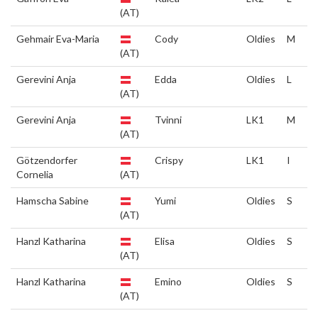
(AT)
Gehmair Eva-Maria
Cody
Oldies
M
(AT)
Gerevini Anja
Edda
Oldies
L
(AT)
Gerevini Anja
Tvinni
LK1
M
(AT)
Götzendorfer
Crispy
LK1
I
Cornelia
(AT)
Hamscha Sabine
Yumi
Oldies
S
(AT)
Hanzl Katharina
Elisa
Oldies
S
(AT)
Hanzl Katharina
Emino
Oldies
S
(AT)