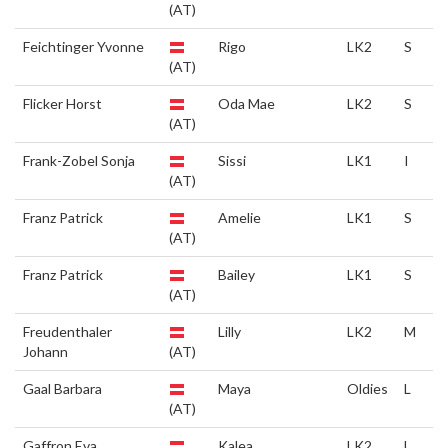
(AT)
Feichtinger Yvonne
Rigo
LK2
S
(AT)
Flicker Horst
Oda Mae
LK2
S
(AT)
Frank-Zobel Sonja
Sissi
LK1
I
(AT)
Franz Patrick
Amelie
LK1
S
(AT)
Franz Patrick
Bailey
LK1
S
(AT)
Freudenthaler
Lilly
LK2
M
Johann
(AT)
Gaal Barbara
Maya
Oldies
L
(AT)
Gaffron Eva
Kalea
LK2
L