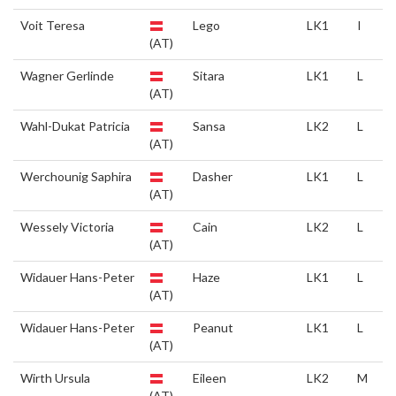
Voit Teresa
Lego
LK1
I
(AT)
Wagner Gerlinde
Sitara
LK1
L
(AT)
Wahl-Dukat Patricia
Sansa
LK2
L
(AT)
Werchounig Saphira
Dasher
LK1
L
(AT)
Wessely Victoria
Cain
LK2
L
(AT)
Widauer Hans-Peter
Haze
LK1
L
(AT)
Widauer Hans-Peter
Peanut
LK1
L
(AT)
Wirth Ursula
Eileen
LK2
M
(AT)