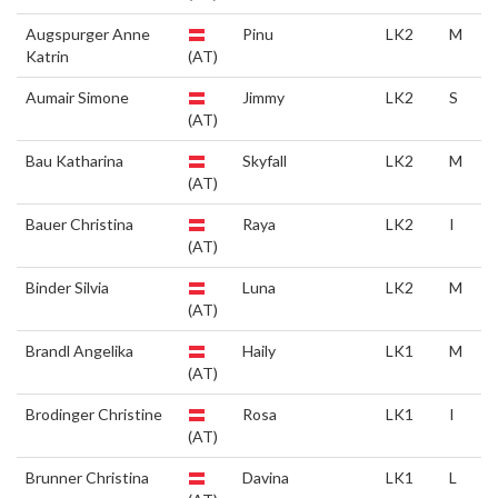
Augspurger Anne
Pinu
LK2
M
Katrin
(AT)
Aumair Simone
Jimmy
LK2
S
(AT)
Bau Katharina
Skyfall
LK2
M
(AT)
Bauer Christina
Raya
LK2
I
(AT)
Binder Silvia
Luna
LK2
M
(AT)
Brandl Angelika
Haily
LK1
M
(AT)
Brodinger Christine
Rosa
LK1
I
(AT)
Brunner Christina
Davina
LK1
L