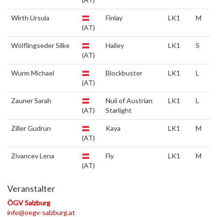
Wirth Ursula
Finlay
LK1
M
(AT)
Wölflingseder Silke
Hailey
LK1
S
(AT)
Wurm Michael
Blockbuster
LK1
L
(AT)
Zauner Sarah
Nuii of Austrian
LK1
L
(AT)
Starlight
Ziller Gudrun
Kaya
LK1
M
(AT)
Zivancev Lena
Fly
LK1
M
(AT)
Veranstalter
ÖGV Salzburg
info@oegv-salzburg.at