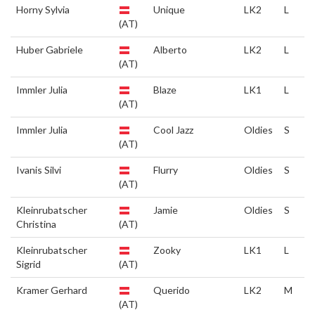
Horny Sylvia
Unique
LK2
L
(AT)
Huber Gabriele
Alberto
LK2
L
(AT)
Immler Julia
Blaze
LK1
L
(AT)
Immler Julia
Cool Jazz
Oldies
S
(AT)
Ivanis Silvi
Flurry
Oldies
S
(AT)
Kleinrubatscher
Jamie
Oldies
S
Christina
(AT)
Kleinrubatscher
Zooky
LK1
L
Sigrid
(AT)
Kramer Gerhard
Querido
LK2
M
(AT)