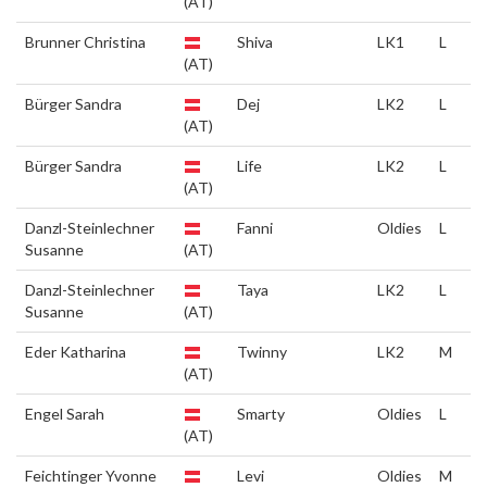
(AT)
Brunner Christina
Shiva
LK1
L
(AT)
Bürger Sandra
Dej
LK2
L
(AT)
Bürger Sandra
Life
LK2
L
(AT)
Danzl-Steinlechner
Fanni
Oldies
L
Susanne
(AT)
Danzl-Steinlechner
Taya
LK2
L
Susanne
(AT)
Eder Katharina
Twinny
LK2
M
(AT)
Engel Sarah
Smarty
Oldies
L
(AT)
Feichtinger Yvonne
Levi
Oldies
M