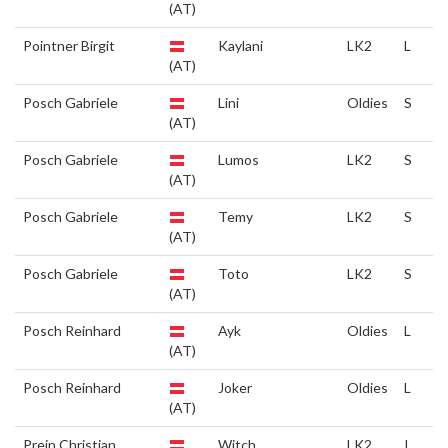
(AT)
Pointner Birgit
Kaylani
LK2
L
(AT)
Posch Gabriele
Lini
Oldies
S
(AT)
Posch Gabriele
Lumos
LK2
S
(AT)
Posch Gabriele
Temy
LK2
S
(AT)
Posch Gabriele
Toto
LK2
S
(AT)
Posch Reinhard
Ayk
Oldies
L
(AT)
Posch Reinhard
Joker
Oldies
L
(AT)
Prein Christian
Witch
LK2
I