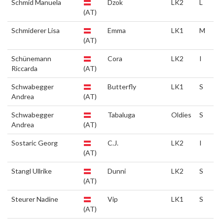
Schmid Manuela
Dzok
LK2
L
(AT)
Schmiderer Lisa
Emma
LK1
M
(AT)
Schünemann
Cora
LK2
I
Riccarda
(AT)
Schwabegger
Butterfly
LK1
S
Andrea
(AT)
Schwabegger
Tabaluga
Oldies
S
Andrea
(AT)
Sostaric Georg
C.J.
LK2
I
(AT)
Stangl Ullrike
Dunni
LK2
S
(AT)
Steurer Nadine
Vip
LK1
S
(AT)