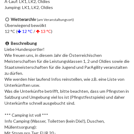
A-Lauf: LK1, LK2, Oldies
Jumping: LK1, LK2, Oldies
Wetterarchiv
(am Veranstaltungsort)
Überwiegend bewölkt
12 °C (
12 °C
/
13 °C
)
Beschreibung
Liebe Hundesportler!
Wie freuen uns, in diesem Jahr die Österreichischen
Meisterschaften für die Leistungsklassen 1, 2 und Oldies sowie die
Staatsmeisterschaften für die Jugend und ParAgility veranstalten
zu dürfen.
Wie werden hier laufend Infos reinstellen, wie z.B. eine Liste von
Unterkünften usw.
Was die Unterkünfte betrifft, bitte beachten, dass um Pfingsten in
Salzburg und Umgebung viel los ist (Pfingstfestspiele) und daher
Unterkünfte schnell ausgebucht sind.
*** Camping ist voll ***
Info Camping (Wasser, Toiletten (kein Dixi!), Duschen,
Müllentsorgung):
Mit Strom pro Tag: EUR 20,-