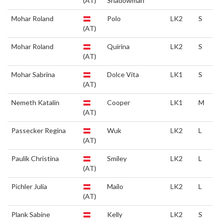
(AT)
Shadowman
Mohar Roland
Polo
LK2
S
(AT)
Mohar Roland
Quirina
LK2
S
(AT)
Mohar Sabrina
Dolce Vita
LK1
S
(AT)
Nemeth Katalin
Cooper
LK1
M
(AT)
Passecker Regina
Wuk
LK2
L
(AT)
Paulik Christina
Smiley
LK2
L
(AT)
Pichler Julia
Mailo
LK2
L
(AT)
Plank Sabine
Kelly
LK2
S