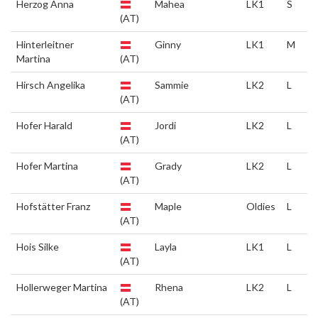
Herzog Anna
Mahea
LK1
S
(AT)
Hinterleitner
Ginny
LK1
M
Martina
(AT)
Hirsch Angelika
Sammie
LK2
L
(AT)
Hofer Harald
Jordi
LK2
L
(AT)
Hofer Martina
Grady
LK2
L
(AT)
Hofstätter Franz
Maple
Oldies
L
(AT)
Hois Silke
Layla
LK1
L
(AT)
Hollerweger Martina
Rhena
LK2
L
(AT)