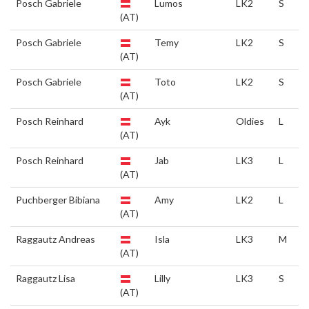
Posch Gabriele
Lumos
LK2
S
(AT)
Posch Gabriele
Temy
LK2
S
(AT)
Posch Gabriele
Toto
LK2
S
(AT)
Posch Reinhard
Ayk
Oldies
L
(AT)
Posch Reinhard
Jab
LK3
L
(AT)
Puchberger Bibiana
Amy
LK2
L
(AT)
Raggautz Andreas
Isla
LK3
M
(AT)
Raggautz Lisa
Lilly
LK3
S
(AT)