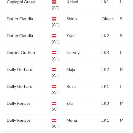
Capiaghi Grazia
Kelani
LK1
L
(AT)
Datler Claudia
Shino
Oldies
S
(AT)
Datler Claudia
Yumi
LK2
S
(AT)
Dorner Gudrun
Harvey
LK3
L
(AT)
Dully Gerhard
Maja
LK2
M
(AT)
Dully Gerhard
Rosa
LK1
I
(AT)
Dully Renate
Ella
LK3
M
(AT)
Dully Renate
Mona
LK1
M
(AT)