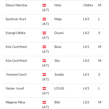
Simon Martina
Hely
Oldies
M
(AT)
Spohner Kurt
Maja
LK3
L
(AT)
Stangl Ullrike
Dunni
LK2
S
(AT)
Stix Gottfried
Blue
LK1
M
(AT)
Stix Gottfried
Sky
LK2
M
(AT)
Trimmel Gerti
Seddy
LK1
S
(AT)
Veizer Josef
LOUIE
LK1
L
(AT)
Wagner Nina
Bibi
LK2
M
(AT)