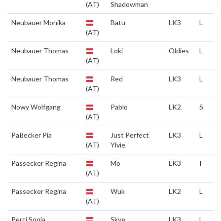
(AT)
Shadowman
Neubauer Monika
Batu
LK3
L
(AT)
Neubauer Thomas
Loki
Oldies
L
(AT)
Neubauer Thomas
Red
LK3
L
(AT)
Nowy Wolfgang
Pablo
LK2
S
(AT)
Paßecker Pia
Just Perfect
LK3
L
(AT)
Ylvie
Passecker Regina
Mo
LK3
I
(AT)
Passecker Regina
Wuk
LK2
L
(AT)
Perci Sonja
Skye
LK3
L