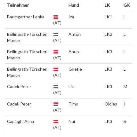
Teilnehmer
Hund
LK
GK
Baumgartner Lenka
Iza
LK1
L
(AT)
Bellingrath-Türscherl
Anton
LK2
L
Marion
(AT)
Bellingrath-Türscherl
Anup
LK3
L
Marion
(AT)
Bellingrath-Türscherl
Grietje
LK3
L
Marion
(AT)
Cadek Peter
Lila
LK3
M
(AT)
Cadek Peter
Timo
Oldies
I
(AT)
Capiaghi Alina
Nui
LK3
S
(AT)