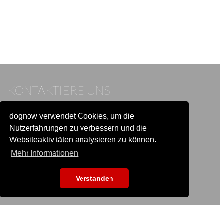
KONTAKTIERE UNS
dognow verwendet Cookies, um die
Wenn du bereits einen Account hast, melde dich bitte an.
Sonst besuche unser Hilfe- und Kontaktcenter:
Nutzerfahrungen zu verbessern und die
Zu
Hilfe und Kontakt
wechseln
Websiteaktivitäten analysieren zu können.
Mehr Informationen
BLEIB IN VERBINDUNG
Verstanden
EVENTSUCHE