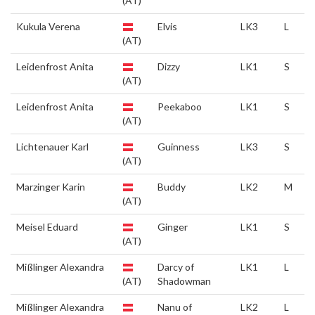
(AT)
Kukula Verena
Elvis
LK3
L
(AT)
Leidenfrost Anita
Dizzy
LK1
S
(AT)
Leidenfrost Anita
Peekaboo
LK1
S
(AT)
Lichtenauer Karl
Guinness
LK3
S
(AT)
Marzinger Karin
Buddy
LK2
M
(AT)
Meisel Eduard
Ginger
LK1
S
(AT)
Mißlinger Alexandra
Darcy of
LK1
L
(AT)
Shadowman
Mißlinger Alexandra
Nanu of
LK2
L