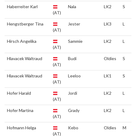
Haberreiter Karl
Nala
LK2
S
(AT)
Hengstberger Tina
Jester
LK3
L
(AT)
Hirsch Angelika
Sammie
LK2
L
(AT)
Hlavacek Waltraud
Budi
Oldies
S
(AT)
Hlavacek Waltraud
Leeloo
LK1
S
(AT)
Hofer Harald
Jordi
LK2
L
(AT)
Hofer Martina
Grady
LK2
L
(AT)
Hofmann Helga
Kebo
Oldies
M
(AT)