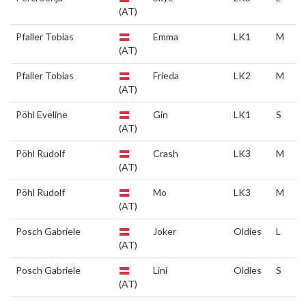
(AT)
Pfaller Tobias
Emma
LK1
M
(AT)
Pfaller Tobias
Frieda
LK2
M
(AT)
Pöhl Eveline
Gin
LK1
S
(AT)
Pöhl Rudolf
Crash
LK3
M
(AT)
Pöhl Rudolf
Mo
LK3
M
(AT)
Posch Gabriele
Joker
Oldies
L
(AT)
Posch Gabriele
Lini
Oldies
S
(AT)