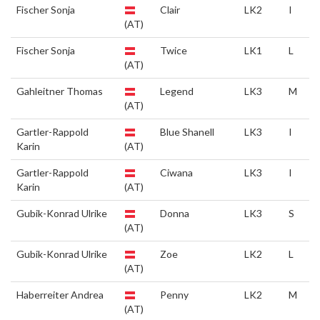
Fischer Sonja
Clair
LK2
I
(AT)
Fischer Sonja
Twice
LK1
L
(AT)
Gahleitner Thomas
Legend
LK3
M
(AT)
Gartler-Rappold
Blue Shanell
LK3
I
Karin
(AT)
Gartler-Rappold
Ciwana
LK3
I
Karin
(AT)
Gubik-Konrad Ulrike
Donna
LK3
S
(AT)
Gubik-Konrad Ulrike
Zoe
LK2
L
(AT)
Haberreiter Andrea
Penny
LK2
M
(AT)