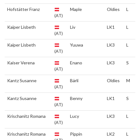
Hofstätter Franz
Maple
Oldies
L
(AT)
Kaiper Lisbeth
Liv
LK1
L
(AT)
Kaiper Lisbeth
Yuuwa
LK3
L
(AT)
Kaiser Verena
Enano
LK3
S
(AT)
Kantz Susanne
Bärli
Oldies
M
(AT)
Kantz Susanne
Benny
LK1
S
(AT)
Krischanitz Romana
Lucy
LK3
L
(AT)
Krischanitz Romana
Pippin
LK2
L