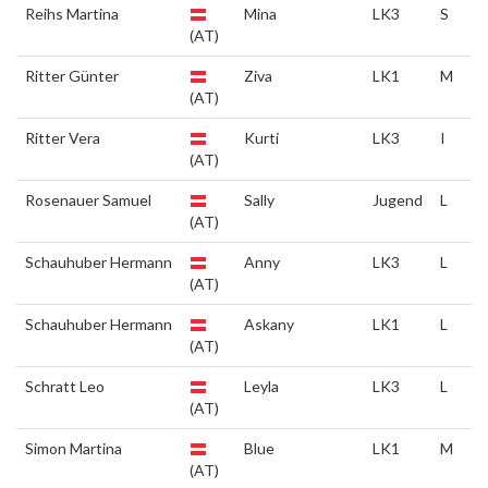
Reihs Martina
Mina
LK3
S
(AT)
Ritter Günter
Ziva
LK1
M
(AT)
Ritter Vera
Kurti
LK3
I
(AT)
Rosenauer Samuel
Sally
Jugend
L
(AT)
Schauhuber Hermann
Anny
LK3
L
(AT)
Schauhuber Hermann
Askany
LK1
L
(AT)
Schratt Leo
Leyla
LK3
L
(AT)
Simon Martina
Blue
LK1
M
(AT)