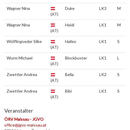
Wagner Nina
Duke
LK3
M
(AT)
Wagner Nina
Heidi
LK1
M
(AT)
Wölflingseder Silke
Hailey
LK1
S
(AT)
Wurm Michael
Blockbuster
LK1
L
(AT)
Zwettler Andrea
Bella
LK2
S
(AT)
Zwettler Andrea
Bibi
LK1
S
(AT)
Veranstalter
ÖRV Maissau - JGVO
office@jgvo-maissau.at