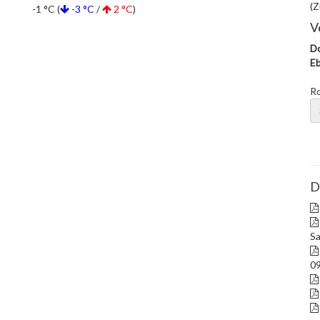
(Z
-1 °C (
-3 °C
/
2 °C
)
V
Do
Eb
R
D
Sa
09