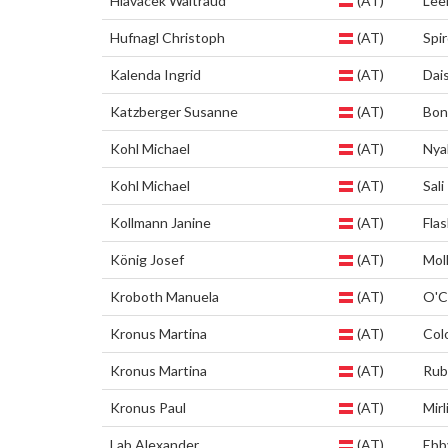
Hlavacek Waltraud
(AT)
Lee
Hufnagl Christoph
(AT)
Spi
Kalenda Ingrid
(AT)
Dai
Katzberger Susanne
(AT)
Bon
Kohl Michael
(AT)
Nya
Kohl Michael
(AT)
Sali
Kollmann Janine
(AT)
Fla
König Josef
(AT)
Mol
Kroboth Manuela
(AT)
O'C
Kronus Martina
(AT)
Col
Kronus Martina
(AT)
Rub
Kronus Paul
(AT)
Mirl
Lab Alexander
(AT)
Ebb