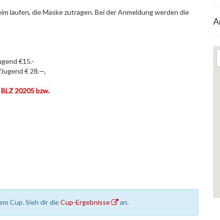
 beim laufen, die Maske zutragen. Bei der Anmeldung werden die
A
Jugend €15.-
/Jugend € 28.—,
 BLZ 20205 bzw.
em Cup. Sieh dir die
Cup-Ergebnisse
an.