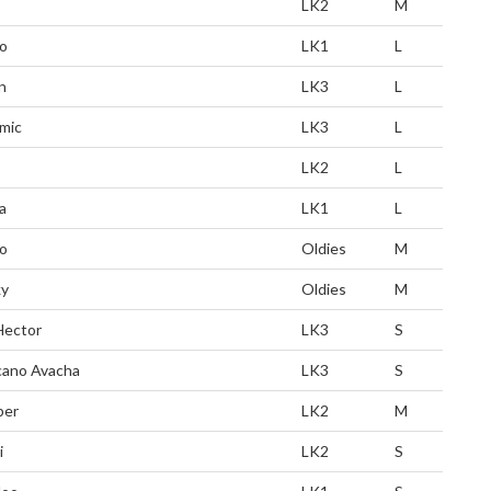
LK2
M
o
LK1
L
n
LK3
L
mic
LK3
L
LK2
L
a
LK1
L
o
Oldies
M
ky
Oldies
M
 Hector
LK3
S
cano Avacha
LK3
S
ber
LK2
M
i
LK2
S