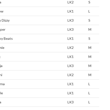
a
LK2
S
ow
LK1
L
y Dizzy
LK3
S
per
LK3
M
ky Beats
LK1
S
nie
LK2
M
x
LK1
M
ja
LK3
M
hi
LK2
M
rna
LK1
L
le
LK1
L
a
LK3
L