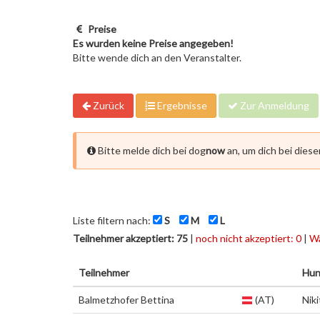
Preise
Es wurden keine Preise angegeben!
Bitte wende dich an den Veranstalter.
Zurück
Ergebnisse
Zur Anmeldung
Bitte melde dich bei dog
now
an, um dich bei dies
Liste filtern nach:
S
M
L
Teilnehmer akzeptiert: 75
|
noch nicht akzeptiert: 0
|
Wa
Teilnehmer
Hu
Balmetzhofer Bettina
(AT)
Niki