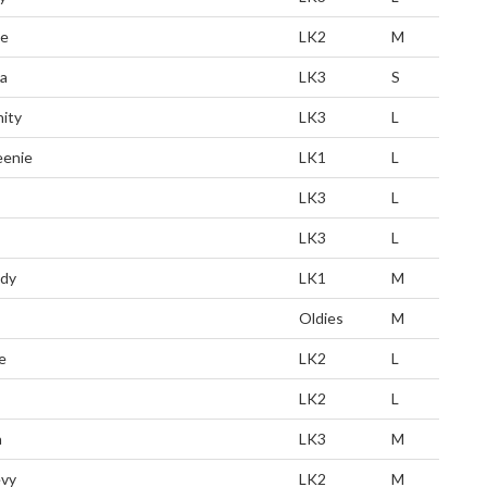
ve
LK2
M
a
LK3
S
nity
LK3
L
enie
LK1
L
LK3
L
LK3
L
dy
LK1
M
Oldies
M
e
LK2
L
LK2
L
a
LK3
M
vy
LK2
M