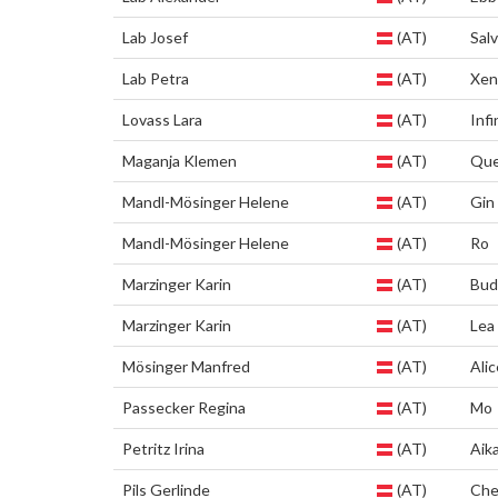
Lab Josef
(AT)
Sal
Lab Petra
(AT)
Xen
Lovass Lara
(AT)
Infi
Maganja Klemen
(AT)
Que
Mandl-Mösinger Helene
(AT)
Gin
Mandl-Mösinger Helene
(AT)
Ro
Marzinger Karin
(AT)
Bud
Marzinger Karin
(AT)
Lea
Mösinger Manfred
(AT)
Alic
Passecker Regina
(AT)
Mo
Petritz Irina
(AT)
Aik
Pils Gerlinde
(AT)
Che