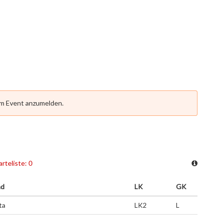
em Event anzumelden.
rteliste: 0
nd
LK
GK
ta
LK2
L