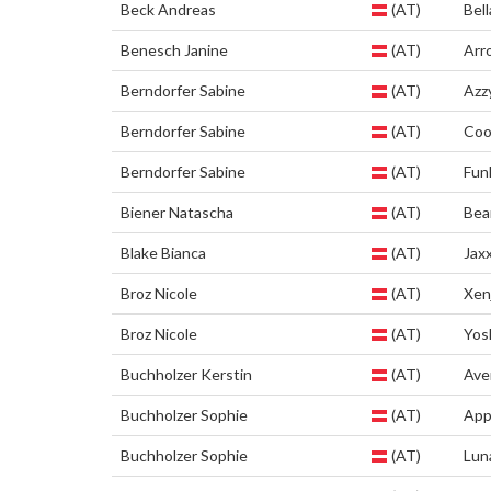
Beck Andreas
(AT)
Bell
Benesch Janine
(AT)
Arr
Berndorfer Sabine
(AT)
Azz
Berndorfer Sabine
(AT)
Coo
Berndorfer Sabine
(AT)
Fun
Biener Natascha
(AT)
Bea
Blake Bianca
(AT)
Jax
Broz Nicole
(AT)
Xen
Broz Nicole
(AT)
Yos
Buchholzer Kerstin
(AT)
Ave
Buchholzer Sophie
(AT)
App
Buchholzer Sophie
(AT)
Lun