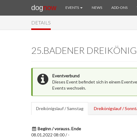
dog
now
EVENTS
NEWS
ADD-ONS
DETAILS
25.BADENER DREIKÖNIG
Eventverbund
Dieses Event befindet sich in einem Eventv
Events wechseln.
Dreikönigslauf / Samstag
Dreikönigslauf / Sonn
Beginn / vorauss. Ende
08.01.2022 08:00 / -