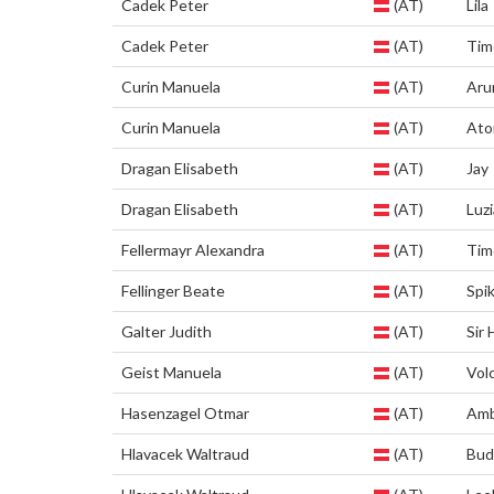
Cadek Peter
(AT)
Lila
Cadek Peter
(AT)
Tim
Curin Manuela
(AT)
Aru
Curin Manuela
(AT)
Ato
Dragan Elisabeth
(AT)
Jay
Dragan Elisabeth
(AT)
Luzi
Fellermayr Alexandra
(AT)
Tim
Fellinger Beate
(AT)
Spi
Galter Judith
(AT)
Sir
Geist Manuela
(AT)
Vol
Hasenzagel Otmar
(AT)
Am
Hlavacek Waltraud
(AT)
Bud