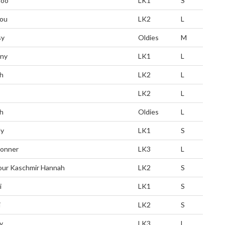
loo
LK1
S
rou
LK2
L
sy
Oldies
M
ny
LK1
L
h
LK2
L
LK2
L
sh
Oldies
L
ly
LK1
S
onner
LK3
L
our Kaschmir Hannah
LK2
S
i
LK1
S
i
LK2
S
y
LK3
L