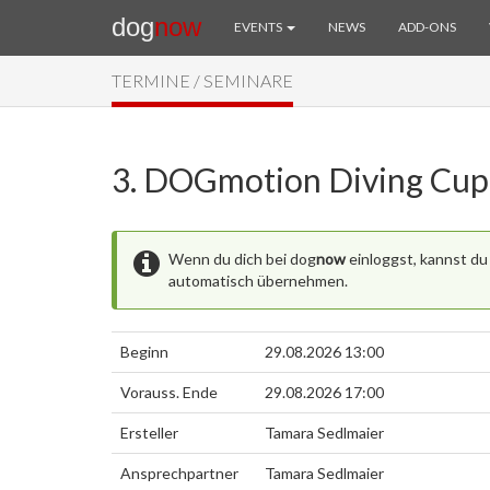
dog
now
EVENTS
NEWS
ADD-ONS
TERMINE / SEMINARE
3. DOGmotion Diving Cup
Wenn du dich bei dog
now
einloggst, kannst du
automatisch übernehmen.
Beginn
29.08.2026 13:00
Vorauss. Ende
29.08.2026 17:00
Ersteller
Tamara Sedlmaier
Ansprechpartner
Tamara Sedlmaier