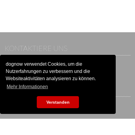
KONTAKTIERE UNS
dognow verwendet Cookies, um die
Wenn du bereits einen Account hast, melde dich bitte an.
Sonst besuche unser Hilfe- und Kontaktcenter:
Nutzerfahrungen zu verbessern und die
Zu
Hilfe und Kontakt
wechseln
Websiteaktivitäten analysieren zu können.
Mehr Informationen
BLEIB IN VERBINDUNG
Verstanden
EVENTSUCHE