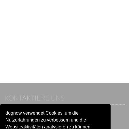
KONTAKTIERE UNS
dognow verwendet Cookies, um die
Wenn du bereits einen Account hast, melde dich bitte an.
Sonst besuche unser Hilfe- und Kontaktcenter:
Nutzerfahrungen zu verbessern und die
Zu
Hilfe und Kontakt
wechseln
Websiteaktivitäten analysieren zu können.