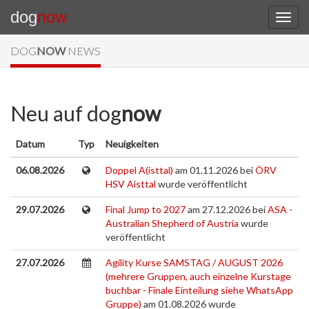
dog
now
DOG
NOW
NEWS
Neu auf dog
now
Datum
Typ
Neuigkeiten
06.08.2026
Doppel A(isttal)
am 01.11.2026 bei
ÖRV
HSV Aisttal
wurde veröffentlicht
29.07.2026
Final Jump to 2027
am 27.12.2026 bei
ASA -
Australian Shepherd of Austria
wurde
veröffentlicht
27.07.2026
Agility Kurse SAMSTAG / AUGUST 2026
(mehrere Gruppen, auch einzelne Kurstage
buchbar - Finale Einteilung siehe WhatsApp
Gruppe)
am 01.08.2026 wurde