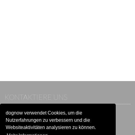
KONTAKTIERE UNS
dognow verwendet Cookies, um die
Wenn du bereits einen Account hast, melde dich bitte an.
Sonst besuche unser Hilfe- und Kontaktcenter:
Nutzerfahrungen zu verbessern und die
Zu
Hilfe und Kontakt
wechseln
Websiteaktivitäten analysieren zu können.