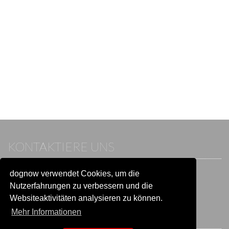
KONTAKTIERE UNS
dognow verwendet Cookies, um die
Wenn du bereits einen Account hast, melde dich bitte an.
Sonst besuche unser Hilfe- und Kontaktcenter:
Nutzerfahrungen zu verbessern und die
Zu
Hilfe und Kontakt
wechseln
Websiteaktivitäten analysieren zu können.
Mehr Informationen
BLEIB IN VERBINDUNG