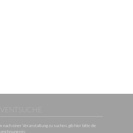
EVENTSUCHE
 nach einer Veranstaltung zu suchen, gib hier bitte die
zeichnung ein: