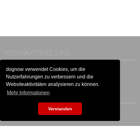
KONTAKTIERE UNS
dognow verwendet Cookies, um die
Wenn du bereits einen Account hast, melde dich bitte an.
Sonst besuche unser Hilfe- und Kontaktcenter:
Nutzerfahrungen zu verbessern und die
Zu
Hilfe und Kontakt
wechseln
Websiteaktivitäten analysieren zu können.
Mehr Informationen
BLEIB IN VERBINDUNG
Verstanden
EVENTSUCHE