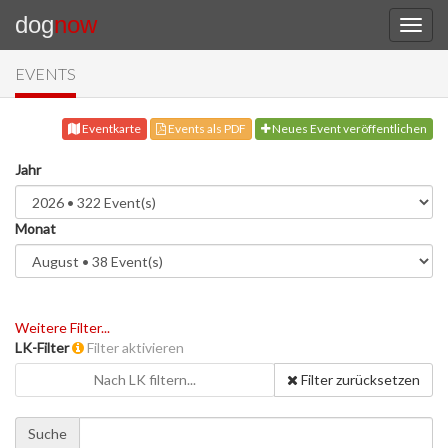
dog
now
EVENTS
Eventkarte
Events als PDF
Neues Event veröffentlichen
Jahr
Monat
Weitere Filter...
LK-Filter
Filter aktivieren
Nach LK filtern...
Filter zurücksetzen
Suche